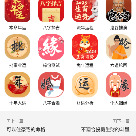
本命年运
八字择吉
流年运程
鬼谷推演
批事业运
缘份测试
兔年运程
六道轮回
十年大运
八字合婚
财运分析
个人姻缘
上一篇
下一篇
可以住豪宅的命格
不適合投機生財的斗盤