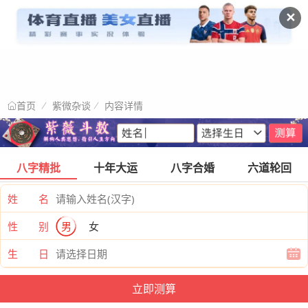
✕
紫微杂谈
内容详情
首页
八字精批
十年大运
八字合婚
六道轮回
姓 名
性 别
男
女
生 日