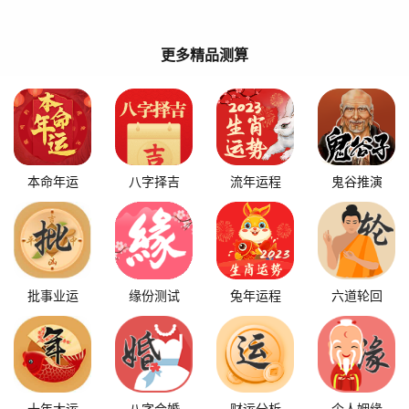
更多精品测算
本命年运
八字择吉
流年运程
鬼谷推演
批事业运
缘份测试
兔年运程
六道轮回
十年大运
八字合婚
财运分析
个人姻缘