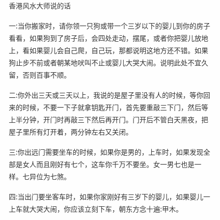
香港风水大师说的话
一:当你搬家时，请你领一只狗或带一个三岁以下的婴儿到你的房子
看看，如果狗到了房子后，会四处走动，摆尾，或者你把婴儿放地
上，看如果婴儿会自己爬，自己玩，那都说明这地方还不错。如果
狗止步不前或者朝某地吠叫不止或婴儿大哭大闹。说明此处不宜久
留，否则百事不顺。
二:你外出三天或三天以上，我说的是屋子里没有人的时候，等你回
来的时候，不要一下子就拿钥匙开门，首先要重敲三下门，然后等
上半分钟，开门时再敲三下然后再开门。门开后不管白天黑夜，把
屋子里所有灯开着，两分钟左右又关闭。
三:你出远门需要坐车的时候，如果你是男的，上车时，如果发现全
部是女人而且刚好有七个，这车你千万不要坐。女一男七也是一
样。七异位为七煞。
四:当出门要坐客车时，如果你家刚好有三岁下的婴儿，如果婴儿一
上车就大哭大闹，你应该立刻下车，朝东方念十遍:甲木。