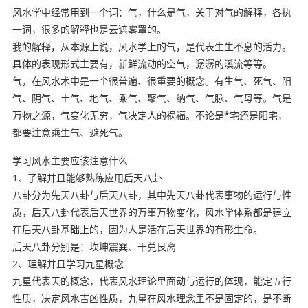
风水学中经常用到一个词：气，什么是气，关于对气的解释，各执
一词，很多的解释也是云遮雾罩的。
我的解释，从本源上说，风水学上的气，是代表生生不息的活力。
具体的表现形式主要有，新鲜流动的空气，潺潺的溪流等等。
气，在风水术中是一个很普遍、很重要的概念。有生气、死气、阳
气、阴气、土气、地气、乘气、聚气、纳气、气脉、气母等。气是
万物之源，气变化无穷，气决定人的祸福。不论是*宅还是阳宅，
都要注意乘生气、避死气。
学习风水主要应该注意什么
1、了解并且能够熟练应用后天八卦
八卦分为先天八卦与后天八卦，其中先天八卦代表事物的运行与性
质，后天八卦代表后天世界的万事万物变化，风水学体系都是建立
在后天八卦基础上的，因为人是活在后天世界的有形生命。
后天八卦分别是：坎坤震巽、干兑艮离
2、理解并且学习九星概念
九星代表天的概念，代表风水理论里面动与运行的体现，能定五行
性质，决定风水吉凶性质，九星在风水理念里不是固定的，是不断