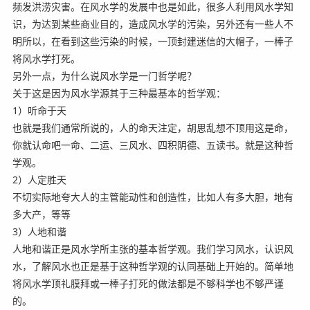
频发洪涝灾害。在风水学的发展中也是如此，很多人利用风水学知
识，为达到某些商业目的，造成风水学的污染，另外还有一些人不
明所以，在看到这些污染的时候，一顶封建迷信的大帽子，一棒子
将风水学打死。
另外一点，为什么说风水学是一门哲学呢？
关于这是因为风水学源其于三种最基本的哲学观：
1）听命于天
也就是我们通常所说的，人的命天注定，胡思乱想不顶用这是命，
你就认命吧一命、二运、三风水、四积阴德、五读书。就是这种哲
学观。
2）人定胜天
不切实际地夸大人的主管能动性和创造性，比如人有多大胆，地有
多大产，等等
3）人地和谐
人地和谐正是风水学所主张的基本哲学观。我们学习风水，认识风
水，了解风水也正是基于这种哲学观的认同基础上开始的。简单地
将风水学顶礼膜拜或一棒子打死的做法都是不够科学也不够严谨
的。