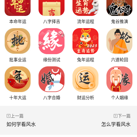
本命年运
八字择吉
流年运程
鬼谷推演
批事业运
缘份测试
兔年运程
六道轮回
十年大运
八字合婚
财运分析
个人姻缘
上一篇
下一篇
如何学看风水
怎么学看风水