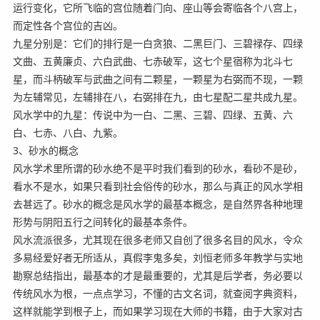
运行变化，它所飞临的宫位随着门向、座山等会寄临各个八宫上，
而定性各个宫位的吉凶。
九星分别是：它们的排行是一白贪狼、二黑巨门、三碧禄存、四绿
文曲、五黄廉贞、六白武曲、七赤破军，这七个星宿称为北斗七
星，而斗柄破军与武曲之间有二颗星，一颗星为右弼而不现，一颗
为左辅常见，左辅排在八，右弼排在九，由七星配二星共成九星。
风水学中的九星：传说中为一白、二黑、三碧、四绿、五黄、六
白、七赤、八白、九紫。
3、砂水的概念
风水学术里所谓的砂水绝不是平时我们看到的砂水，看砂不是砂，
看水不是水，如果只看到社会俗传的砂水，那么与真正的风水学相
去甚远了。砂水的概念是风水学的最基本概念，是自然界各种地理
形势与阴阳五行之间转化的最基本条件。
风水流派很多，尤其现在很多老师又自创了很多名目的风水，令众
多易经爱好者无所适从，真假李鬼多矣，刘恒老师多年教学与实地
勘察总结指出，最基本的才是最重要的，尤其是后学者，务必要以
传统风水为根，一点点学习，不懂的古文名词，就查阅字典资料，
这样就能学到根子上，而如果学习现在大师的书籍，由于大家对古