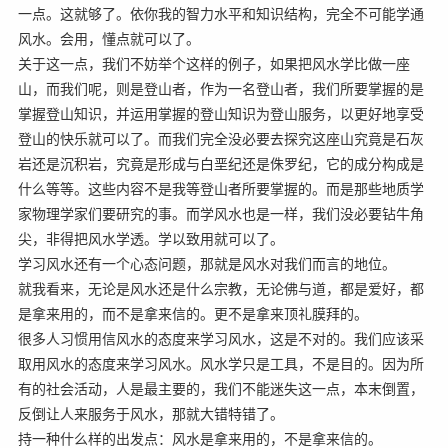
一点。这就够了。依你我的智力水平和知识结构，完全不可能学通
风水。会用，懂点就可以了。
关于这一点，我们不妨举个这样的例子，如果把风水学比做一座
山，而我们呢，则是登山者，作为一名登山者，我们所要掌握的是
掌握登山知识，并运用掌握的登山知识为登山服务，以更好地享受
登山的快乐就可以了。而我们完全没必要去探究这座山究竟是石灰
岩还是沉积岩，究竟是形成与白垩纪还是侏罗纪，它的成分构成是
什么等等。这些内容不是我等登山者所要掌握的。而是那些地质学
家物理学家们要研究的事。而学风水也是一样，我们没必要钻牛角
尖，非得把风水学透。学以致用就可以了。
学习风水还有一个心态问题，那就是风水对我们而言的地位。
就我看来，无论是风水还是什么宗教，无论佛与道，都是爱好，都
是拿来用的，而不是拿来信的。更不是拿来顶礼膜拜的。
很多人习惯用信风水的态度来学习风水，这是不对的。我们应该采
取用风水的态度来学习风水。风水学只是工具，不是目的。因为所
有的社会活动，人是最主要的，我们不能迷失这一点，本末倒置，
反倒让人来服务于风水，那就大错特错了。
持一种什么样的出发点：风水是拿来用的，不是拿来信的。