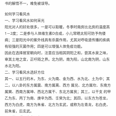
书的解悟不一，难免被误导。
如何学习看风水
一、学习看风水如何采光
阳光对人的好处很多，一是可以取暖，冬季时南房比北房的温度高
1－2度；二是参与人体维生素D合成，小儿常晒太阳可防予佝偻
病；三是阳光中的紫外线具有杀菌作用，尤其对呼吸道传播的疾病
有较强的灭菌作用；四是可以增强人体免疫功能。
因此在选择居室朝向时，注意应当相其阴阳之和，尝其水泉之味，
审其土地之宜，正吁陌之界。北为阴，南为阳，山北南为阴，山东
水北为阳。
二、学习看风水选好方位
其一、以五行的木，为东、火为南、金为西、水为北、土为中；其
二，以八卦的东方属震、南方属离、西方 属兑、北方属坎、东南方
属巽、西南方属坤、西北方属干、东北方属艮；其三，以干支 的甲
乙为东、丙丁为南、庚辛为西、壬癸为北；其四，以东方为苍龙，
西方为白虎，南方为朱雀、北方为玄武，或称为左青龙，右白虎，
前朱雀，后玄武。