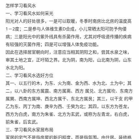
怎样学习看风水
一、学习看风水如何采光
阳光对人的好处很多，一是可以取暖，冬季时南房比北房的温度高
1－2度；二是参与人体维生素D合成，小儿常晒太阳可防予佝偻
病；三是阳光中的紫外线具有杀菌作用，尤其对呼吸道传播的疾病
有较强的灭菌作用；四是可以增强人体免疫功能。
因此在选择居室朝向时，注意应当相其阴阳之和，尝其水泉之味，
审其土地之宜，正吁陌之界。北为阴，南为阳，山北南为阴，山东
水北为阳。
二、学习看风水选好方位
其一、以五行的木，为东、火为南、金为西、水为北、土为中；其
二，以八卦的东方属震、南方属离、西方 属兑、北方属坎、东南方
属巽、西南方属坤、西北方属干、东北方属艮；其三，以干支 的甲
乙为东、丙丁为南、庚辛为西、壬癸为北；其四，以东方为苍龙，
西方为白虎，南方为朱雀、北方为玄武，或称为左青龙，右白虎，
前朱雀，后玄武。
三、学习看风水家居布局
家居的宅气不是指房屋的新旧程度，而是指氛围。由住居、装修格