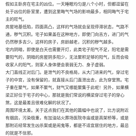
假如主卧房在宅主的凶位。一天睡眠均匀是八个小时，但都逗留在
处于凶位的卧室里，遭到这里晦气气场的影响最多，相同晦气于宅
主的旺气。
房屋地基低陷，四面高凸，这样的气场就会呈现停滞状态，气路不
通，秽气沉积。宅子如果盖在这种地方，即使门向吉方，进门的气
仍然秽多吉少。这样的房子，房龄越老，沉积的秽气越多。
宅内阴暗，即使是白天也需要开灯，此类宅子阳气不足，阳宅是需
要阳气的，阴暗的房屋阴多阳少，无法聚积足够的阳气，反而会吸
收家人的阳气，则家人身体便会衰弱无力、身子虚弱。
大门直线正对后门。是泄气的不良格局，从大门进来的气，穿过宅
子的中宫，没有保留的，就直接从后门直泄出去，此为穿堂煞。宅
子重在聚气，如果不聚气，财气又哪能聚集于此呢！另外，如果横
梁正好位于宅子的中心，那就是我们常说的横梁穿过宅子的穿心
煞，这是最差且很难化解的状况了。
周围环境太差。关于这点我们在其他的篇幅中也说了，比方说附近
有烟囟，污染极重，有加油站火葬场医院寺庙或是高架桥等，或是
那附近经常发生凶杀案或是闹鬼等，都是不适宜居住的地方，最忌
的就是不信邪。