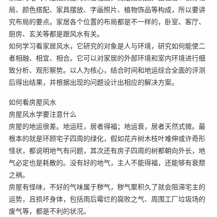
局、颜色搭配、家具摆放、字画照片、植物饰品等构成，所以要讲
究布局的要点。家居各个位置的布局都是不一样的，卧室、客厅、
厨房、玄关等都是跟风水有关。
如何学习看家居风水，它研究的对象是人与环境，研究如何能使二
者相融、相宜、相合。它可以对家居的外部环境和室内环境进行细
致分析、观形察势。以人为核心，结合时间和地运综合全面的评测
后得出结果，并根据出现的问题设计出相应的解决方案。
如何看房屋风水
房屋风水学要注意什么
房屋的地运很差。地运旺，居者得福；地运衰，居者天然式微。最
根本的就是环顾宅子四周的绿化，假如花卉树木枝叶难伸或许奇形
怪状，都说明地气有问题，其次还有房子四周的树都朝向外长，地
气必定也是耗散的。没有好的地气，主人不能得福，还能够有衰颓
之祸。
房屋有怪味，不好的气味属于秽气，秽气聚积久了就会阻滞宅主的
运势，且损坏身体，包括雨后霉烂的腐败之气、周围工厂垃圾场的
废气等，都是不利的状况。