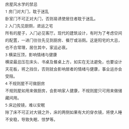
房屋风水学的禁忌
1 房门对大门，耽于迷乱
卧室门不可正对大门，否则易诱使居住者耽于迷乱。
2 入门先见厨厕，退运之宅
所有的屋子，入门必见客厅。现代的建筑设计，有时为了考虑空间
的配置，一进门往往先见到厨房、餐厅或浴厕。这是阳宅的大忌，
也不合常理，居住其中，家运必衰。
3 横梁压顶，影响情绪与健康
横梁最忌压在床头、书桌及餐桌上方，如实在无法避免，也要设计
天花板，将之挡住，否则就会影响居者的情绪与健康，事业运亦会
受阻。
4 不规则屋不可做厨房
不规则屋如用来做厨房，会影响家人健康，不规则屋只可用来做储
藏间用。
5 床边按镜，难以安眠
除了床不可正对大镜之外，床的两侧如果有大的穿衣镜，将使人睡
不安稳，导致失眠、惊梦等。