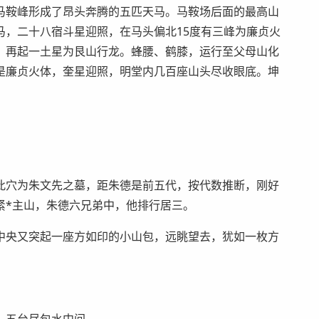
马鞍峰形成了昂头奔腾的五匹天马。马鞍场后面的最高山
马，二十八宿斗星迎照，在马头偏北15度有三峰为廉贞火
。再起一土星为艮山行龙。蜂腰、鹤膝，运行至父母山化
是廉贞火体，奎星迎照，明堂内几百座山头尽收眼底。坤
。
。
此穴为朱文先之墓，距朱德是前五代，按代数推断，刚好
紧*主山，朱德六兄弟中，他排行居三。
中央又突起一座方如印的小山包，远眺望去，犹如一枚方