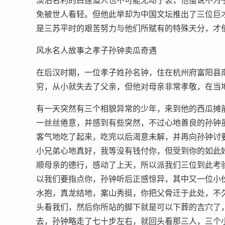
淡泊名利的白莲道人也不可能无动于衷，他虽说不为
免被世人看轻。但他此举却为中国文坛推出了三位巨
是三苏平时的艰苦努力与他们所赋有的特殊天分，才
风水名人故事之孝子孙钟卖瓜奇遇
在后汉时期，一位孝子姓孙名钟，住在杭州府富阳县
穷，从小就失去了父亲，但他对母亲非常孝敬，在当
有一天突然有三个相貌异常的少年，来到他的西瓜摊
一丝丝倦意，并感到有些突然，不过心地善良的孙钟
客气地吃了起来，吃完以后渴意未解，并再向孙钟讨
小兄弟心地真好，我等没有钱付你，但受到你的如此
顺母亲的德行，感动了上天，所以派我们三位到此考
以我们要指点你，孙钟听后正感惊异，其中又一位小
水抱，真龙结地，案山秀挺，你把父骨迁于此处，不
头看我们，然后你所站的脚下就是可以下葬的吉穴了
去，孙钟略走了七十步左右，就回头看那三人，三个