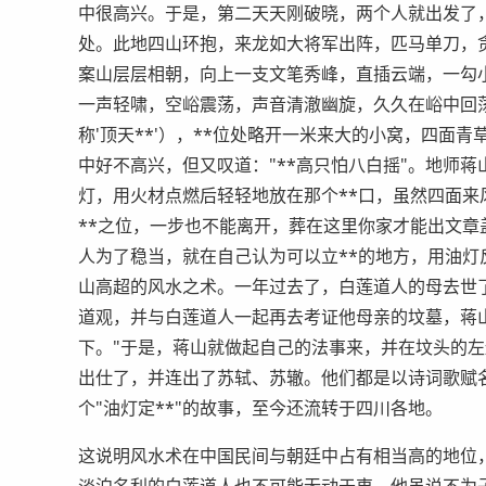
中很高兴。于是，第二天天刚破晓，两个人就出发了
处。此地四山环抱，来龙如大将军出阵，匹马单刀，
案山层层相朝，向上一支文笔秀峰，直插云端，一勾
一声轻啸，空峪震荡，声音清澈幽旋，久久在峪中回
称'顶天**'），**位处略开一米来大的小窝，四面
中好不高兴，但又叹道："**高只怕八白摇"。地师
灯，用火材点燃后轻轻地放在那个**口，虽然四面来
**之位，一步也不能离开，葬在这里你家才能出文章
人为了稳当，就在自己认为可以立**的地方，用油
山高超的风水之术。一年过去了，白莲道人的母去世
道观，并与白莲道人一起再去考证他母亲的坟墓，蒋
下。"于是，蒋山就做起自己的法事来，并在坟头的
出仕了，并连出了苏轼、苏辙。他们都是以诗词歌赋名
个"油灯定**"的故事，至今还流转于四川各地。
这说明风水术在中国民间与朝廷中占有相当高的地位，