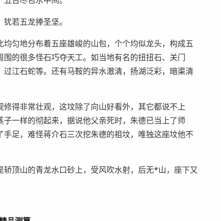
，五台尽包水中间。
，犹若五龙捧圣坚。
北均匀地分布着五座雄峻的山包，个个均似龙头，构成五
周围的很多怪石巧夺天工。如当地有名的扭扭石、关门
、过江石蛇等。还有马鞍的异水澈清，扬湖泛彩，暗渠清
观修得非常壮观，这坟除了向山好看外，其它都说不上
蒸子一样的彻起来，据说他父亲死时，朱德已当上了师
了手足，难怪蒋介石三次挖朱德的祖坟，唯独这座坟他不
是轿顶山的青龙水口砂上，受风吹水射，后无*山，座下又