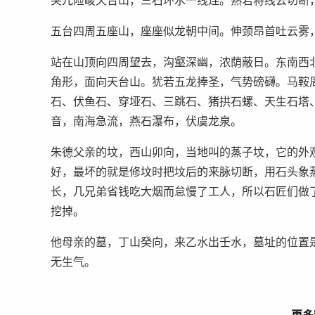
突兀险峻天台山，三石环水一线连。熟若将线去切断
五台四周五座山，座座似龙朝中间。伸颈昂首吐云雾
站在山顶向四周望去，沟壑深幽，浓荫蔽日。东南西
角形，面向天台山。犹若五龙捧圣，气势磅礴。马鞍
石、伏鱼石、穿垭石、三跳石、猪拱石螺、天生石塔
音，南海急流，燕石瀑布，伏虞龙泉。
朱德父亲的坟，西山卯向，当地叫的蒸子坟，它的外
好，最坏的就是修坟时把坟后的来脉切断，用石头象
长，几兄弟省钱吃大烟而怠慢了工人，所以石匠们做
挖掉。
他母亲的墓，丁山癸向，来乙水出壬水，墓址的位置
无生气。