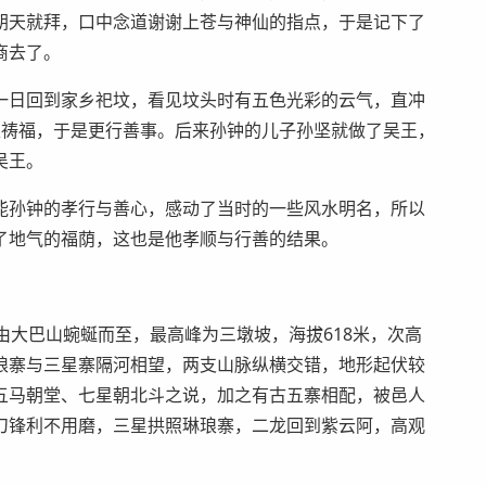
朝天就拜，口中念道谢谢上苍与神仙的指点，于是记下了
商去了。
一日回到家乡祀坟，看见坟头时有五色光彩的云气，直冲
家祷福，于是更行善事。后来孙钟的儿子孙坚就做了吴王，
吴王。
能孙钟的孝行与善心，感动了当时的一些风水明名，所以
了地气的福荫，这也是他孝顺与行善的结果。
由大巴山蜿蜒而至，最高峰为三墩坡，海拔618米，次高
琅寨与三星寨隔河相望，两支山脉纵横交错，地形起伏较
五马朝堂、七星朝北斗之说，加之有古五寨相配，被邑人
刀锋利不用磨，三星拱照琳琅寨，二龙回到紫云阿，高观