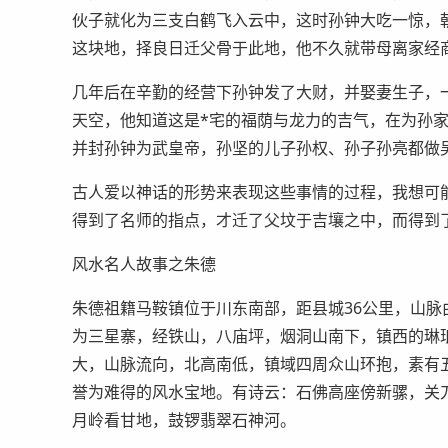
伙子就化为三支白鹤飞入云中，这时孙钟大吃一惊，
这块地，择良日迁父骨于此地，他不久就带母离家经
几年后在辛勤的经营下孙钟发了大财，并娶妻生子，
天空，他知道这是*宅的福荫与龙力的吉气，在为孙
并封孙钟为武皇帝，孙坚的儿子孙权、孙子孙亮都做
古人爱以神话的形势来表现这些事情的过程，我想可
得到了名师的指点，才迁了父坟于吉壤之中，而得到
风水名人故事之朱德
朱德祖籍马鞍镇位于川东南部，距县城36公里，山脉
为三星寨，经铁山，八庙坪，烟洞山南下，镇西的琳
大，山脉流向，北高南低，镇域四周众山环抱，素有
誉为难得的风水宝地。有诗云：石佛高座傍新骡，关
月岭看甘地，鼓锣翡翠石神河。