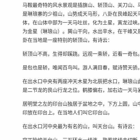
马鞍最奇特的风水景观是插旗山、轿顶山、关刀山、
是琳琅寨的少祖山，山势成天马形，八卦在艮峰起天
体，在山体中部为一天马吐丝，化为土星，寅龙过峡
为金星（琳琅山）。巽山干向，水出辛水，在干峰又
卦在当地是一座特别的轿顶山，有诗云：
轿顶山不高，生得却蹊跷。远观一乘轿，近看一奇包
是包也是轿，唯闻百鸟叫。游人满目春，赋诗赞天骄
在出水口中央有两座冲天木星为北辰把水口，琳琅山
是二节龙的艮山行龙之位。鹤膝偏右，加右边一天马
居明堂之左的印台山独居于盆地之中，下方上圆，山
印放在印台上。在当地人们叫它印台山。
在出水口河中央最为有名的山，叫天台山。有诗云：