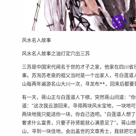
风水名人故事
风水名人故事之油灯定穴出三苏
三苏是中国宋代闻名于世的才子之家，他家在四川省
事。苏洵苏老泉的祖父当时是一个出家人，号白莲道
山每两年遍游名山大川一次，寻龙布**，回来后都要
有一天，蒋山正与白莲道人下棋，突然蒋山问道："你
道："这次我云游回来，寻得两块风水宝地，一块地
两块地我只能送你一块，你自己选吧。"白莲道人想了
奢求什么富贵，只要子孙贤能就心满意足了"。蒋山想
山，寻到一块佳地，会出盖世的文章秀士，我就把它