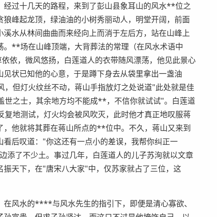
，经过十几天的路程，来到了彭山县象耳山的风水**位之
贪狼峰起龙顶，绿油油的小树秀丽动人，明堂开阔，前面
小溪水从林间曲曲而来经向上而消于左后方，站在山峰上
荡。**场在山峰顶端，大背葬法的常理（在风水术语中
青草依依，微风悠扬，白莲道人的衣带随风漂荡，他见此景心
蒋山见状已知他的心意，于是蹲下身去从袋里拿出一盏油
风，但灯火纹丝不动，蒋山手指放灯之处说道"此处就是佳
盖世之士，其余地方均不能成**，不信你就试试"。白莲道
灯反复地测试，灯火均会被风吹灭，此时他才真正地叹服蒋
了，他就将其葬在蒋山所点的**位中。不久，蒋山又来到
山看后叹道："你这还有一点小的差误，我帮你纠正一
左边添了不少土。事过几年，白莲道人的儿子苏洵就以文章
振天下，在"唐宋八大家"中，仅苏家就占了三位，这
在风水的****与风水先生的指引下，即便是清心寡欲、