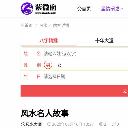
星情阐述
首页
风水
内容详情
首页
八字精批
十年大运
姓 名
性 别
男
女
生 日
风水名人故事
风水大师
2020年07月16日 13:37
2
0