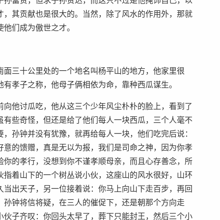
子孙富贵，但求子孙贤达，而这只不过是他掩饰自己，以
才，其贡献也是很大的。当然，除了风水的作用外，那就
使他们成为傲世之才。
南面三十公里处的一个地名叫杨平山的地方，他家里很
地有孝子之称，他母子俩相依为命，靠种西瓜谋生。
前向他讨瓜吃，他从这三个少年风尘朴朴的脸上，看到了
虽有些奇怪，但还是给了他们每人一块西瓜，三个人毫不
要，孙钟并没有犹豫，就再给每人一块，他们吃完后说：
好意的馈赠，真是无以为报，我们是司命之神，因为你孝
验你的孝行，没想到你不谨孝顺母亲，而且心存善念，所
伙指着山下的一个树丛说小伙，这座山的风水很好，山环
久当出天子，另一位接着说：你马上向山下走百步，再回
，孙钟将信将疑，在三人的催促下，还是朝那个方向走
小伙子齐叹：你回头太早了，葬下只能封王，然后三个小