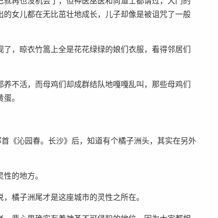
巴就再也没机会了，但神医巫医和尚道士都请过，大门的
出的女儿都在无比茁壮地成长，儿子却像是被诅咒了一般
观了，晾衣竹篙上全是花花绿绿的娘们衣服，看得邻居们
都养不活，而母鸡们却成群结队地嘎嘎乱叫，那些母鸡们
黄蛋。
D那首《沁园春。长沙》后，知道有个橘子洲头，其实在另外
灵性的地方。
说，橘子洲尾才是这座城市的灵性之所在。