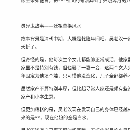
顺生果如他言，把***祖父的骨骸葬到了嫦娥奔月的
灵异鬼故事——迁祖墓换风水
故事背景是清朝中期，大概是乾隆年间吧。吴老汉一
夭折了。
但奇怪的是，他每次生个女儿都能够正常成活，他家
家里不是特别有钱，但也娶了一妻一妾，这两个女人
年固定为他填个娃，只可惜他没造化，儿子全部都养
虽然家产不算特别丰厚，但比起寻常人家还是颇有些
家产和小本生意。
但更加糟糕的是，吴老汉现在发现自己的身体已经越
来的是**，现在他娘的全是白水。