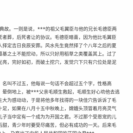
水典故。一则是说，***的祖父毛翼臣与他的兄长毛德臣两
死者葬，后死者让的协议。毛德臣暗喜，因为他比毛翼臣
人择定吉日良辰安葬。风水先生竟然择了个八年之后的夏
墓基之土不能挖动，所以只好用稻草之类覆盖其上。过了
光亮，完好如初，而破土挖穴，发觉穴下只有穴位处是泥
，名叫不过五，他每说一句话不会超过五个字，性格高
晕倒地上，被***父亲毛顺生救起，毛顺生好心劝他去逃
生大为感动动，于是将他多年找得的一块佳穴告诉诉了毛
十足，如果在八月十五中秋晚上，嫦娥头顶冒着月亮灵气
儿子当中定有一个成为为开国之君。不过那个受恩宠的儿
后甜，青少年时要受尽痛苦，但必有成功的一天。后来毛