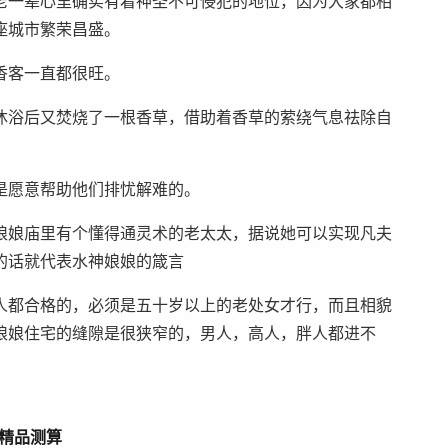
老一辈心里确实有着神圣不可侵犯的地位，因为大家都相
座城市繁荣昌盛。
香客一直都很旺。
沐浴后又焚烧了一根香草，借助着香草的萦绕气息祛除自
是愿意帮助他们排忧解难的。
娘娘庙里有个懂得通灵术的老太太，据说她可以实现凡夫
的话就代表水神娘娘的箴言
人都合格的，必须是五十岁以上的老处女才行，而且相貌
娘娘住宅的缝隙是很狭窄的，男人，高人，胖人都进不
精品测算