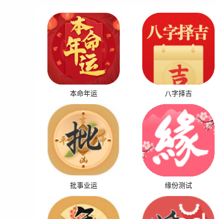
本命年运
八字择吉
批事业运
缘份测试