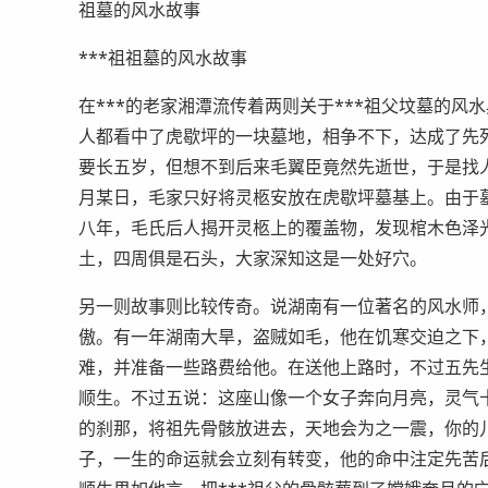
祖墓的风水故事
***祖祖墓的风水故事
在***的老家湘潭流传着两则关于***祖父坟墓的风
人都看中了虎歇坪的一块墓地，相争不下，达成了先
要长五岁，但想不到后来毛翼臣竟然先逝世，于是找
月某日，毛家只好将灵柩安放在虎歇坪墓基上。由于
八年，毛氏后人揭开灵柩上的覆盖物，发现棺木色泽
土，四周俱是石头，大家深知这是一处好穴。
另一则故事则比较传奇。说湖南有一位著名的风水师
傲。有一年湖南大旱，盗贼如毛，他在饥寒交迫之下，
难，并准备一些路费给他。在送他上路时，不过五先
顺生。不过五说：这座山像一个女子奔向月亮，灵气
的刹那，将祖先骨骸放进去，天地会为之一震，你的
子，一生的命运就会立刻有转变，他的命中注定先苦