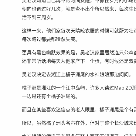
吴老汉知道自己再不跟时间赛跑，不抓住岁月的小尾
朝向也调过好几次，就是查不出个所以然来，每次生
活不到三周岁。
这样一来，他们家每次天晴晾衣服的时候可就蔚为壮
每次路过都要都哑然失笑。
更具有黑色幽默效果的是，吴老汉家里居然连只公鸡
还非常听话地每天为他家产下一个蛋，有时候还是双
吴老汉决定去湘江上橘子洲尾的水神娘娘那边问问。
橘子洲是湘江的一个江中岛屿，许多人读过Mao.Z
一边是还有个橘子洲尾的。
而且在某些喜欢迷信点的老人眼里，橘子洲尾是个有
所以，虽然橘子洲头名声在外，但对于整个长沙城来