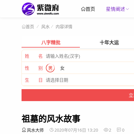
星情阐述
首页
风水
内容详情
首页
八字精批
十年大运
姓 名
性 别
男
女
生 日
祖墓的风水故事
风水大师
2020年07月16日 13:20
2
0