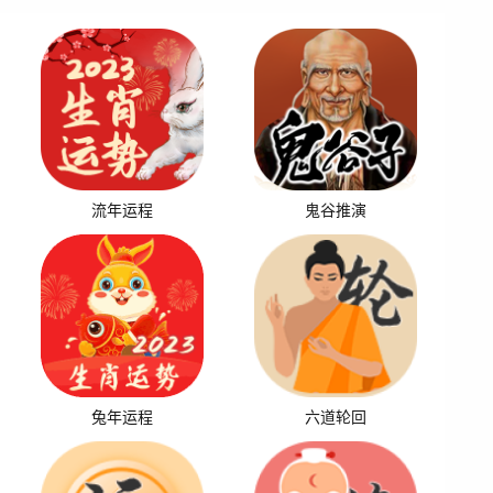
流年运程
鬼谷推演
兔年运程
六道轮回