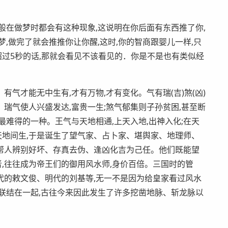
般在做梦时都会有这种现象,这说明在你后面有东西推了你,
,做完了就会推推你让你醒,这时,你的智商跟婴儿一样,只
超过5秒的话,那就会看见不该看见的．你是不是也有类似经
气才能无中生有,才有万物,才有变化。气有瑞(吉)煞(凶)
。瑞气使人兴盛发达,富贵一生;煞气郁集则子孙贫困,甚至断
最难得的一种。王气与天地相通,上天入地,出神入化;在天
由天地间生,于是诞生了望气家、占卜家、堪舆家、地理师、
帮人辨别好坏、存真去伪、逢凶化吉为己任。他们既能望
者,往往成为帝王们的御用风水师,身价百倍。三国时的管
代的敕文俊、明代的刘基等,无一不是因为给皇家看过风水
联结在一起,古往今来因此发生了许多挖凿地脉、斩龙脉以