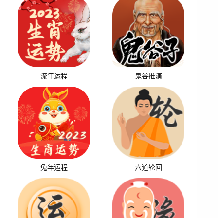
流年运程
鬼谷推演
兔年运程
六道轮回