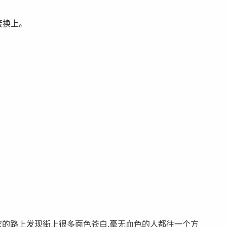
接换上。
回家的路上发现街上很多面色苍白,毫无血色的人都往一个方