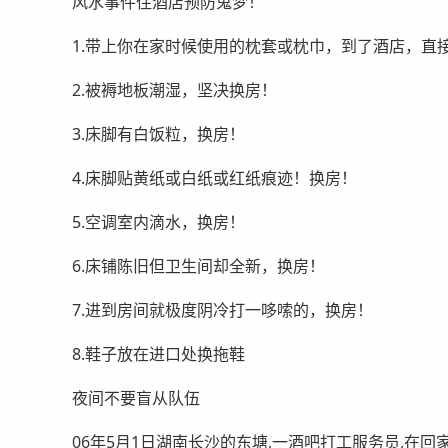
风水事件住酒店预防鬼梦！
1.带上你在家时候使用的枕套或枕巾，到了酒店，直
2.被褥地板潮湿，坚决换房！
3.床脚有白饭粒，换房！
4.床脚贴黄纸或白纸或红纸痕迹！换房！
5.空调室内滴水，换房！
6.床铺陈旧但卫生间却全新，换房！
7.进到房间就极度阴冷打一哆嗦的，换房！
8.鞋子放在进口处换拖鞋
夜间不要盲从队伍
06年5月1日湖南长沙的东塘,一酒吧打工服务员,在