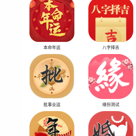
本命年运
八字择吉
批事业运
缘份测试