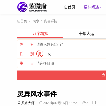
星情阐述
首页
风水
内容详情
首页
八字精批
十年大运
姓 名
性 别
男
女
生 日
灵异风水事件
风水大师
2020年07月16日 11:55
2
0