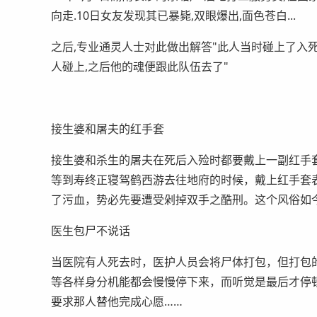
向走.10日女友发现其已暴毙,双眼爆出,面色苍白...
之后,专业通灵人士对此做出解答"此人当时碰上了入死
人碰上,之后他的魂便跟此队伍去了"
接生婆和屠夫的红手套
接生婆和杀生的屠夫在死后入殓时都要戴上一副红手
等到寿终正寝驾鹤西游去往地府的时候，戴上红手套
了污血，势必先要遭受剁掉双手之酷刑。这个风俗如
医生包尸不说话
当医院有人死去时，医护人员会将尸体打包，但打包
等各样身分机能都会慢慢停下来，而听觉是最后才停
要求那人替他完成心愿……