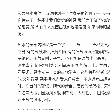
灵异风水事件！当你睡到一半时身子猛的震了一下,一
它传达了一种能让我们做梦的神经,我们等于做了它的梦
想睡觉,所以,有什么东西出现你也没看见,如果你睁眼
历。
风水的全部内容就是一个字———气———天地之气。有
之分,有的气势如虹,气脉相连;有的死气沉沉,经脉闭塞
子绝孙。王气又叫天子气、帝王气,是瑞气中最高贵、
则主宰宇宙,在地则统治人间,得王气者,得江山。气
看星师、算命先生一类的古代学者。这些特殊学者以
气,又能看星,更能相地,备受人们尊崇。不少道术高超
辂、东晋时的郭璞、隋代的萧吉、唐代的杨筠松、宋
而名声大振。因为风水很神奇,与一人前程、一国命运
泄王气的风水事件。