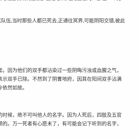
队伍,当时那些人都已死去,正通往冥界,可能阴阳交错,被此
套。因为他们的双手都沾染过一些阴晦污浊或血腥之气，
表示双手已除。不然到了阴曹地府，因其在阳间双手沾满
今依然如故。
的时候，绝不可叫他人的名字。因为人死后，四肢及五官
顿的。万一死者有心愿未了，有可能会记下听到的名字，