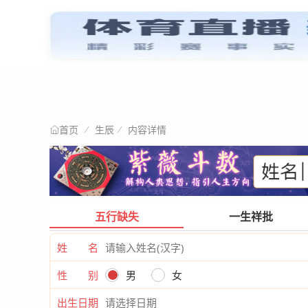
星情阐述
首页
生辰
内容详情
首页
五行缺失
一生祥批
姓 名
性 别
男
女
出生日期