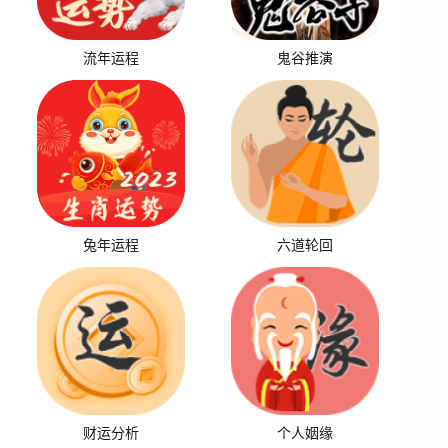
流年运程
鬼谷推演
兔年运程
六道轮回
财运分析
个人姻缘