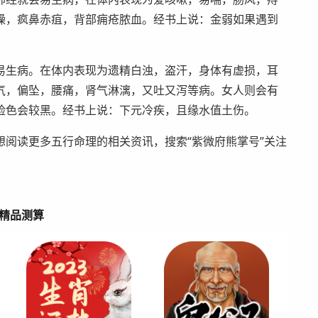
燥，疯鼻赤疽，背部痈疮脓血。经书上说：金弱如果遇到
易生病。在体内表现为遗精白浊，盗汗，身体有虚损，耳
气，偏坠，腰痛，肾气淋漓，又吐又泻等病。女人则会有
脸色会较黑。经书上说：下元冷疾，且缘水值土伤。
阅读更多五行命理的相关资讯，搜索“紫微府熊掌号”关注
精品测算