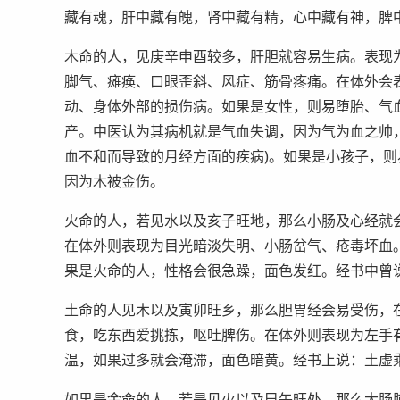
藏有魂，肝中藏有魄，肾中藏有精，心中藏有神，脾
木命的人，见庚辛申酉较多，肝胆就容易生病。表现
脚气、瘫痪、口眼歪斜、风症、筋骨疼痛。在体外会
动、身体外部的损伤病。如果是女性，则易堕胎、气
产。中医认为其病机就是气血失调，因为气为血之帅
血不和而导致的月经方面的疾病)。如果是小孩子，
因为木被金伤。
火命的人，若见水以及亥子旺地，那么小肠及心经就
在体外则表现为目光暗淡失明、小肠岔气、疮毒坏血
果是火命的人，性格会很急躁，面色发红。经书中曾
土命的人见木以及寅卯旺乡，那么胆胃经会易受伤，
食，吃东西爱挑拣，呕吐脾伤。在体外则表现为左手
温，如果过多就会淹滞，面色暗黄。经书上说：土虚
如果是金命的人，若是见火以及巳午旺处，那么大肠