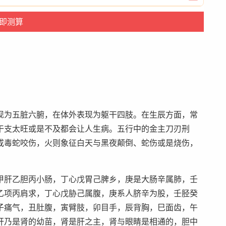
现为五脏六腑，在体外表现为躯干四肢。在生辰方面，常
干支太旺或是不及都会让人生病。五行中的金主刀刃刑
或毒蛇咬伤，火则象征白天与黑夜颠倒、蛇伤或是烧伤，
甲肝乙胆丙小肠，丁心戊胃己脾乡，庚是大肠辛属肺，壬
乙项丙肩求，丁心戊胁己属腹，庚系人脐辛为股，壬胫癸
子痛气，丑肚腹，寅臂肢，卯目手，辰背胸，巳面齿，午
肝乃是肾的幼苗，肾是肝之主，肾与眼睛是相通的，胆中