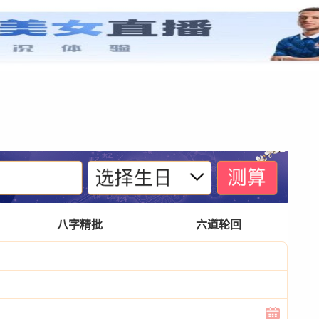
紫微基础
宫位体系
四化诀窍
格局玄奥
八字精批
六道轮回