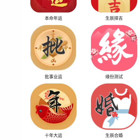
本命年运
生辰择吉
批事业运
缘份测试
十年大运
生辰合婚