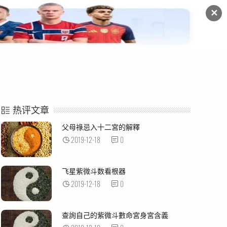
✕
命例解析
紫微杂谈
热评文章
父母祿忌入十二宮的解釋
2019-12-18
0
飞星紫微斗数看根器
2019-12-18
0
查詢自己的紫微斗數命宮身宮含義