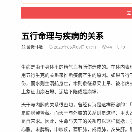
五行命理与疾病的关系
紫微斗数
2020年05月09日 01:11
44
0
生病是由于身体里的精气血有所伤造成的。在体内表
用五行生克的关系来推断疾病产生的原因。如果五行
伤，而水则主溺船身亡，木则象征悬梁上吊、被老虎
土象征山崩石塌、泥墙下陷或是崩塌。
天干与内腑的关系很密切，曾经有诗是这样形容的：
是膀胱癸肾藏。而天干与外肢的关系则是这样：甲头
足自来求。因此，生命与天干的关系可以这样概括：
心腹，未脾胸，申咳疾，酉肝肺，戌背肺，亥头肝。