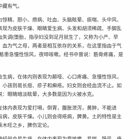
中藏有气。
为惊精、胆小、痨病、吐血、头脑眩晕、痰喘、头中风、
表现为皮肤干燥、眼睛爱生病、头发和胡须稀疏、手脚乱
血失调(堕胎，指孕妇没到足月就生了，又称为小产、早
，血为气之母，两者是相互依存的关系，在这里指由于气
则易患急慢性惊风，夜啼咳嗽。经书中曾说：筋骨疼痛，是
会生病，在体内则表现为颠哑、心口疼痛、急慢性惊风，
。小孩则易长痘、疹子和癣疮。妇女则会经血流不止。如
说：眼睛暗淡眩晕，大多数是因为火被水克。
在体内表现为爱打嗝，倒胃，腹胀泄泻，黄肿，不能进
有病，皮肤干燥。小儿则会得疮病，脾黄。土的特性是主
乘木旺之乡，脾伤定论。
肺经就会易生病，在体内表现为爱咳嗽，易喘，肠风，痔