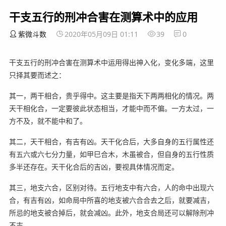
干支五行的刑冲合害在测算术中的应用
紫微斗数
2020年05月09日 01:11
39
0
干支五行的刑冲合害在测算术中运用得出神入化，变化多端，这里
只择其要而述之：
其一，两干相合，贵乎得中。这主要是指天下两两相化的情况。两
天干相化合，一定要彼此状态相当，才能中而不偏。一方太过，一
方不及，就不能中和了。
其二，天干相合，有吉有凶。天干化合后，大多自身的五行属性还
有五六或六七分力量，如甲巳合木，木虽被合，但自身的五行性质
多半还存在。天干化合后的吉凶，要视具体情况而定。
其三，地支六合，区别对待。五行地支中有六合，人的命中出现六
合，有吉有凶，如命局中所喜的地支被六合合去之后，就要减吉，
所忌的地支被合掉后，就会减凶。此外，地支合局还可以解除刑冲
不吉。