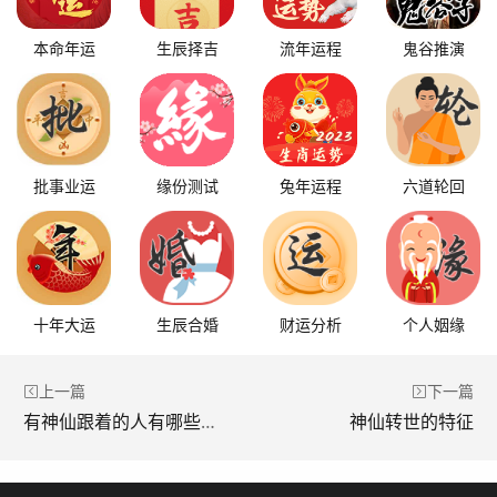
本命年运
生辰择吉
流年运程
鬼谷推演
批事业运
缘份测试
兔年运程
六道轮回
十年大运
生辰合婚
财运分析
个人姻缘
上一篇
下一篇
有神仙跟着的人有哪些特征
神仙转世的特征