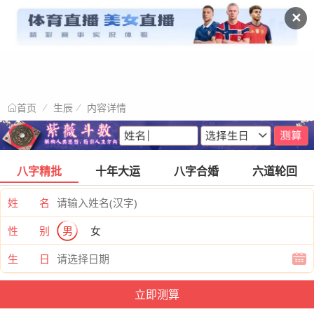
✕
生辰
内容详情
首页
八字精批
十年大运
八字合婚
六道轮回
姓 名
性 别
男
女
生 日