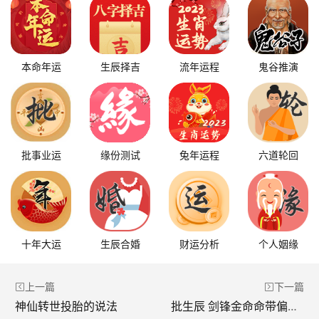
本命年运
生辰择吉
流年运程
鬼谷推演
批事业运
缘份测试
兔年运程
六道轮回
十年大运
生辰合婚
财运分析
个人姻缘
上一篇
下一篇
神仙转世投胎的说法
批生辰 剑锋金命命带偏官命运如何