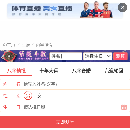
✕
生辰
内容详情
首页
八字精批
十年大运
八字合婚
六道轮回
姓 名
性 别
男
女
生 日