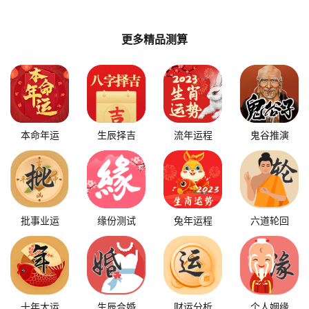
更多精品测算
本命年运
生辰择吉
流年运程
鬼谷推演
批事业运
缘份测试
兔年运程
六道轮回
十年大运
生辰合婚
财运分析
个人姻缘