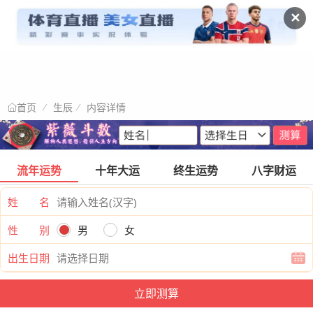
✕
生辰
内容详情
首页
流年运势
十年大运
终生运势
八字财运
姓 名
性 别
男
女
出生日期