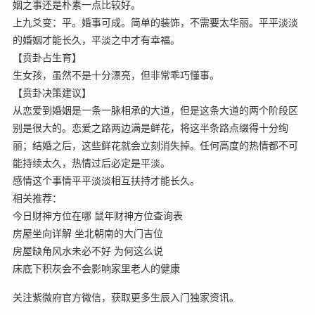
姻之事还是朴素一点比较好。
上九爻变：平。婚事可成。简单的装饰，不需要太华丽。平平淡淡
的婚姻才能长久，平淡之中才有幸福。
【贲卦占生育】
生女孩，虽然不是十分漂亮，但非常乖巧懂事。
【贲卦决策建议】
从恋爱到婚姻是一条一脉相承的大道，但是这条大道的两个阶段区
别是很大的。恋爱之路两边满是鲜花，将这半条路点缀得十分绚
丽；结婚之后，这些鲜花就会立刻消失掉。任何高度的热情都不可
能持续太久，热情过后必定是平淡。
感情这个事情平平淡淡相互扶持才能长久。
相关推荐：
今日财神方位在哪 鼠年财神方位查询表
房屋坐向详解 坐北朝南的大门吉位
房屋缺角风水未必不好 为何这么说
床底下积灰会不会影响家里老人的健康
关注紫微府官方微信，获取更多生辰入门独家资讯。