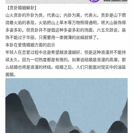
【贲卦婚姻解卦】
山火贲卦的外卦为艮，代表山；内卦为离，代表火。贲卦是山下燃
烧着火焰的表现，火焰把山上草木等万物照得通明，将大山装饰得
多姿多彩。但贲卦并不提倡这种多姿多彩的场面，六五爻辞说，装
饰不能过于华丽，只需要用一束微薄的丝絹就够了。
本卦在爱情婚姻方面的启示
年轻人在恋爱过程中总是希望越浪漫越好，但是这种浪漫并不能持
续太久，因为一切热度都是有限的。如果说结婚是浪漫的高潮，那
么结婚也将是浪漫的终结。结婚之后，人们只能面对现实中的油盐
酱醋。