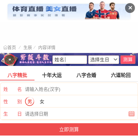
✕
生辰
内容详情
首页
八字精批
十年大运
八字合婚
六道轮回
姓 名
性 别
男
女
生 日