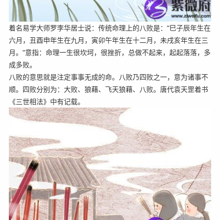
着名易学大师罗李华居士说：传统命理上的八败是：“巳子辰年生在
六月，丑酉申年生在九月，寅卯午年生在十二月，未戌亥年生在三
月。”意指：命理一生很坎坷，很挫折，总做不起来，起起落落，多
成多败。
八败的意思就是注定事事无成的命。八败乃四败之一，意为诸事不
顺。四败分别为：大败、狼藉、飞天狼藉、八败。唐代袁天罡着书
《三世相法》中有记载。