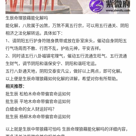
生辰命理狼藉能化解吗
能化解，八败属于凶煞，万煞不离五行宗，可以用五行通关、阴阳
相济之法化解转运。具体如下：
1、请阴阳五行护身符随身携带或放在卧室床头，催动自身阴阳五
行气场周而不散、行而不乱，护佑元神，平安吉祥。
2、同时请五行八卦福镇宅理气，催动五行流通生旺气、五行流通
生财气，调节阴阳和谐保安宁、阴阳和谐旺宅运。
五行八卦通天地，阴阳交泰安凡尘，做好以上两点，即可化解。
以上便是生辰命理狼藉如何化解的详解，希望对你有所帮助。
相关推荐：
批生辰 松柏木命命带偏官命运如何
批生辰 平地木命命带偏官命运如何
白蜡金命的女人财运好吗？
批生辰 杨柳木命命带偏官命运如何
以上就是生辰中带狼藉可怕吗 生辰命理狼藉能化解吗的详细内容，