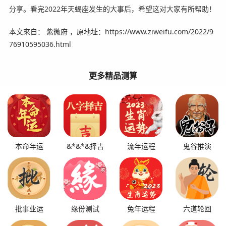
分享。看完2022年天蝎座发生的大事后，希望这对大家有所帮助！
本文來自： 紫微府 ，原地址：https://www.ziweifu.com/2022/9
76910595036.html
更多精品测算
本命年运
&*&*&择吉
流年运程
鬼谷推演
批事业运
缘份测试
兔年运程
六道轮回