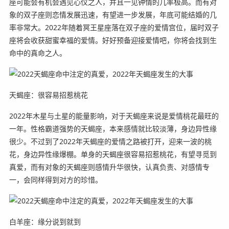
座可能会有机会遇见心仪之人，并且一见钟情的几率极高。而有对
象的双子座则恋情发展迅速，有望进一步发展，年底可能结婚的几
率非常大。2022年随着冥王星座落在双子座的爱情宫位，届时双子
座将会收获甜蜜幸福的爱情。好好预备迎接爱情吧，你将会找到生
命中的真命之人。
天蝎座：很容易招惹桃花
2022年木星与土星的能量影响，对于天蝎座来说是爱情桃花最旺的
一年。性格霸道强势的天蝎座，本来感情就比较淡薄，身边异性缘
很少。不过到了2022年天蝎座的爱情之路被打开，迎来一波的桃
花，身边异性缘爆棚。单身的天蝎座很容易招惹桃花，有望寻觅到
真爱，而有对象的天蝎座则感情升华很快，认真负责、对感情专
一，会同样得到对方的珍惜。
白羊座：缘分说到就到