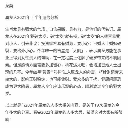
龙类
属龙人2021年上半年运势分析
生肖龙具有强大的气场，自信果断，具有力，是他们的代名词。属
龙人在2021年犯破太岁，破“太岁”就有损，破“太岁”的人很容易受
到小人，引来非议；投资家容易有财源，要小心；已婚人士婚姻破
裂，要格外小心。今年唯一的吉星是「太阴」，表示属龙男能在事
业上得到女性贵人的帮助，在一定程度上化解了破岁带来的不利因
素。但是感情方面需要多加留心，桃花运太旺，会增加已婚人士出
现的几率。今年凶星“贯索”“勾神”进入属龙人的命宫，将给财运带来
较大的，影响正财稳定，也可能偏财。受众多的干扰，健康问题恐
成为更大隐患，属龙人今年应该乐观的心态，顺利渡过今年的犯太
岁。
以上就是与2021年属龙的人多大相关内容，是关于1976属龙的今
年多大的分享。看完2022年属龙的人多大后，希望这对大家有所帮
助！