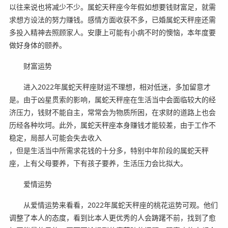
以往来说也将减少不少。属蛇天秤座今年假如想要钱财富足，就需
求想方设法的努力赚钱。感情方面收获不多，已婚属蛇天秤座还需
多投入精神去照顾家人。安康上可能有小病不时的懊恼，本年度要
做好身体的颐养。
财富运势
进入2022年属蛇天秤座财运不理想，相对低迷，多加留意才
是。由于凶星贯索的影响，属蛇天秤座在生活当中会面临较大的经
济压力，钱财不能自主，常常会为物质所困，在求财的道路上也会
历经各种坎坷。此外，属蛇天秤座本身赚钱才能较差，由于工作不
稳定，局部人可能会失去收入
，但是生活当中所需求花钱的十分多，特别中年阶段的属蛇天秤
座，上有父母要养，下有孩子要养，生活压力会比拟大。
爱情运势
从爱情运势来看看，2022年属蛇天秤座的桃花运势可观。他们
调整了本人的态度，看到比本人更优秀的人会踌躇不前，找到了愈