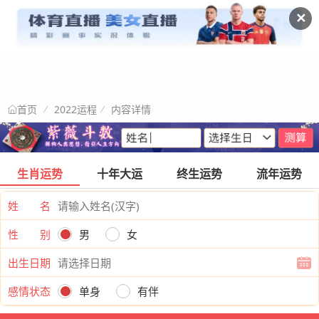
✕
2022运程
内容详情
首页
生肖运势
十年大运
终生运势
流年运势
姓 名
性 别
男
女
出生日期
感情状态
单身
有伴