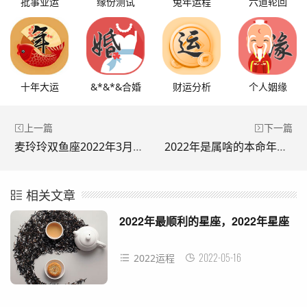
批事业运
缘份测试
兔年运程
六道轮回
十年大运
&*&*&合婚
财运分析
个人姻缘
上一篇
下一篇
麦玲玲双鱼座2022年3月运势，2022年双鱼座大预言
2022年是属啥的本命年，生肖表十二顺序
相关文章
2022年最顺利的星座，2022年星座
2022-05-16
2022运程