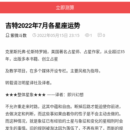
吉特2022年7月各星座运势
紫微斗数
2022年05月15日 23:15
1
0
克里斯托弗·伦斯特罗姆，美国著名占星师、占星作家，从业超过35
年，出版多本书籍、创立占星
及教学项目，在多个媒体开设专栏。主要风格为指导。
转载请注明星译社及译者。
★★★整体星象★★★ ——译者：即兴幻想
不允许重走来时路，这其中蕴和自由。断掉后路才能迫使你前进，
去做决定和判断，而这些事如果由着你的性子是不会主动去做的。
而这种情况，就是象征已有经验的土星与象征和变化的星相刑时会
发生的事情。旧的规则被淘汰因为落伍了，不再有用了，而新的规