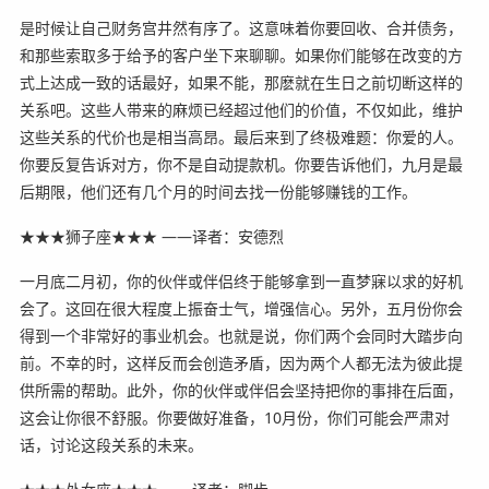
是时候让自己财务宫井然有序了。这意味着你要回收、合并债务，
和那些索取多于给予的客户坐下来聊聊。如果你们能够在改变的方
式上达成一致的话最好，如果不能，那麽就在生日之前切断这样的
关系吧。这些人带来的麻烦已经超过他们的价值，不仅如此，维护
这些关系的代价也是相当高昂。最后来到了终极难题：你爱的人。
你要反复告诉对方，你不是自动提款机。你要告诉他们，九月是最
后期限，他们还有几个月的时间去找一份能够赚钱的工作。
★★★狮子座★★★ ——译者：安德烈
一月底二月初，你的伙伴或伴侣终于能够拿到一直梦寐以求的好机
会了。这回在很大程度上振奋士气，增强信心。另外，五月份你会
得到一个非常好的事业机会。也就是说，你们两个会同时大踏步向
前。不幸的时，这样反而会创造矛盾，因为两个人都无法为彼此提
供所需的帮助。此外，你的伙伴或伴侣会坚持把你的事排在后面，
这会让你很不舒服。你要做好准备，10月份，你们可能会严肃对
话，讨论这段关系的未来。