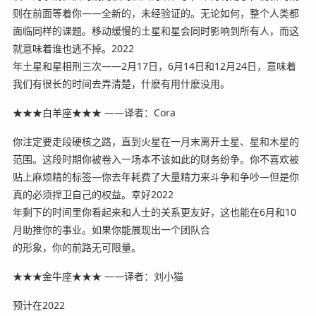
则在前面等着你——全新的，未经验证的。无论如何，整个人类都
面临同样的课题。移动缓慢的土星和星会同时影响到所有人，而这
就意味着谁也逃不掉。2022
年土星和星相刑三次——2月17日，6月14日和12月24日，意味着
我们有很长的时间去弄清楚，什麽有用什麽没用。
★★★白羊座★★★ ——译者：Cora
你注定要走段硬核之路，直到火星在一月末离开土星、星和木星的
范围。这段时期你被卷入一场本不该如此的财务纷争。你不喜欢被
贴上麻烦精的标签—你去年耗费了大量精力来斗争和争吵—但是你
真的必须捍卫自己的权益。幸好2022
年剩下的时间里你看起来和人士的关系更友好，这也能在6月和10
月助推你的事业。如果你能展现出一个团队合
的形象，你的前路无可限量。
★★★金牛座★★★ ——译者：刘小猫
预计在2022