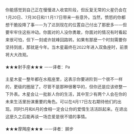
你能感觉到自己正在慢慢进入收官阶段，但反复无常的火星仍会在
1月20日、7月30日和11月17日带来一些意外。当然，愤怒的你都
想干脆投降了事——为了达到现在的位置自己付出了那麽多——但
要牢牢住这些冲动。你面对的人没你勇敢，你面对的情况有时看起
来很可怕，但下一刻或许就峰回路转。如果有那麽一个时刻需要你
坚持到底，那就是今年。当木星最终在2022年进入双鱼座时，前景
将大大改观。
★★★射手座★★★ ——译者：Pa
主星木星一整年都在水瓶座里，这表示你要进阶到一个很不一样
的，更级的圈层了。尽管不是那种很奢华的，但你还是应该修整一
下外表。木星会让一批新人你的生活，其中至少有两个人会在你的
未来生活里扮演重要的角色。可以在4月17日左右期待他们的出
现。同时5月和6月的食相一定会让你的爱情生活活跃起来。在退出
这麽久之后能再谈一场恋爱是很不错的事情。
★★★摩羯座★★★ ——译者：脚步