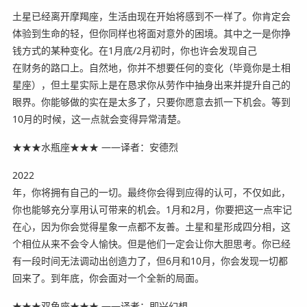
土星已经离开摩羯座，生活由现在开始将感到不一样了。你肯定会
体验到生命的轻，但你同样也将面对意外的困境。其中之一是你挣
钱方式的某种变化。在1月底/2月初时，你也许会发现自己
在财务的路口上。自然地，你并不想要任何的变化（毕竟你是土相
星座），但土星实际上是在恳求你从劳作中抽身出来并提升自己的
眼界。你能够做的实在是太多了，只要你愿意去抓一下机会。等到
10月的时候，这一点就会变得异常清楚。
★★★水瓶座★★★ ——译者：安德烈
2022
年，你将拥有自己的一切。最终你会得到应得的认可，不仅如此，
你也能够充分享用认可带来的机会。1月和2月，你要把这一点牢记
在心，因为你会觉得星象一点都不友善。土星和星形成四分相，这
个相位从来不会令人愉快。但是他们一定会让你大胆思考。你已经
有一段时间无法调动出创造力了，但6月和10月，你会发现一切都
回来了。到年底，你会面对一个全新的局面。
★★★双鱼座★★★ ——译者：即兴幻想