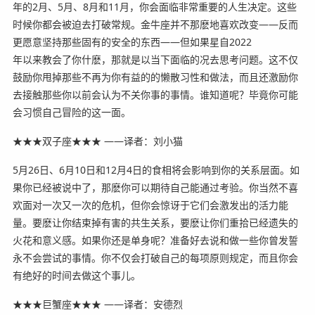
年的2月、5月、8月和11月，你会面临非常重要的人生决定。这些
时候你都会被迫去打破常规。金牛座并不那麽地喜欢改变——反而
更愿意坚持那些固有的安全的东西——但如果星自2022
年以来教会了你什麽，那就是以当下面临的况去思考问题。这不仅
鼓励你甩掉那些不再为你有益的的懒散习性和做法，而且还激励你
去接触那些你以前会认为不关你事的事情。谁知道呢？毕竟你可能
会习惯自己冒险的这一面。
★★★双子座★★★ ——译者：刘小猫
5月26日、6月10日和12月4日的食相将会影响到你的关系层面。如
果你已经被说中了，那麽你可以期待自己能通过考验。你当然不喜
欢面对一次又一次的危机，但你会惊讶于它们会激发出的活力能
量。要麽让你结束掉有害的共生关系，要麽让你们重拾已经遗失的
火花和意义感。如果你还是单身呢？准备好去说和做一些你曾发誓
永不会尝试的事情。你不仅会打破自己的每项原则规定，而且你会
有绝好的时间去做这个事儿。
★★★巨蟹座★★★ ——译者：安德烈