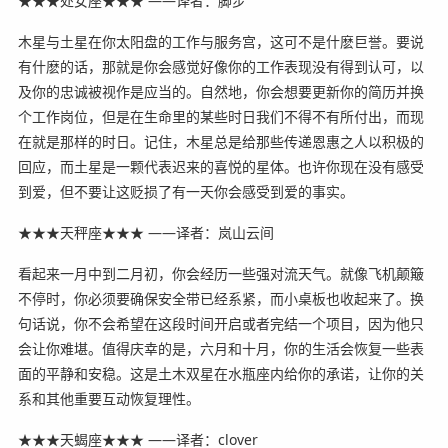
★★★处女座★★★ ——译者：脚步
木星与土星在你太阳盘的工作与服务宫，这可不是什麽巨誉。要说
有什麽的话，那就是你会感觉好像你的工作表现没有得到认可，以
及你的忠诚被视作是应当的。自然地，你会想要更新你的简历并换
个工作岗位，但是在生命里的某些时日我们不得不有所付出，而现
在就是那样的时日。记住，木星总是给那些传递恩惠之人以积极的
回应，而土星是一颗代表迟来的喜悦的星体。也许你现在没有感受
到爱，但不要让这贬损了有一天你会感受到爱的事实。
★★★天秤座★★★ ——译者：岚山云间
看起来一月中到二月初，你会经历一些强对流天气。就像飞机颠簸
不停时，你必须要确保安全带已经系紧，而小桌板也收起来了。换
句话说，你不会希望在这段时间开启或者完结一个项目，因为他只
会让你难堪。值得庆幸的是，六月和十月，你的生活会恢复一些表
面的平静和安稳。这是土木双星在水瓶座内给你的承诺，让你的关
系和其他重要互动恢复理性。
★★★天蝎座★★★ ——译者：clover