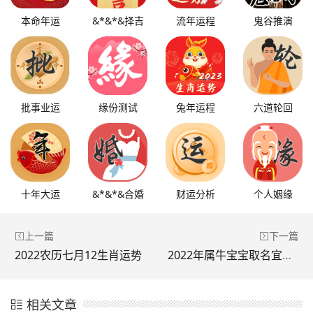
本命年运
&*&*&择吉
流年运程
鬼谷推演
批事业运
缘份测试
兔年运程
六道轮回
十年大运
&*&*&合婚
财运分析
个人姻缘
上一篇
下一篇
2022农历七月12生肖运势
2022年属牛宝宝取名宜忌，2021牛宝宝取名宜忌
相关文章