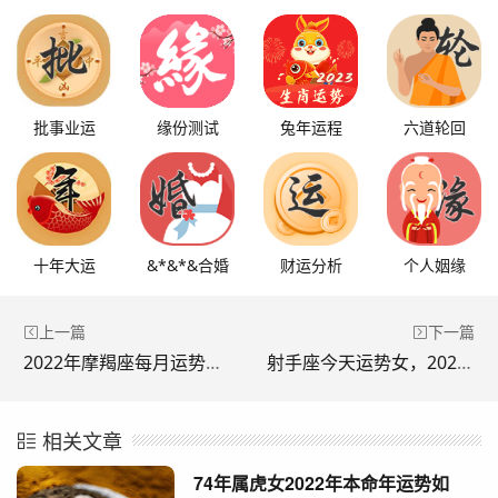
批事业运
缘份测试
兔年运程
六道轮回
十年大运
&*&*&合婚
财运分析
个人姻缘
上一篇
下一篇
2022年摩羯座每月运势唐立淇，唐绮阳2022 年星座运势
射手座今天运势女，2022年射手座运势详情
相关文章
74年属虎女2022年本命年运势如