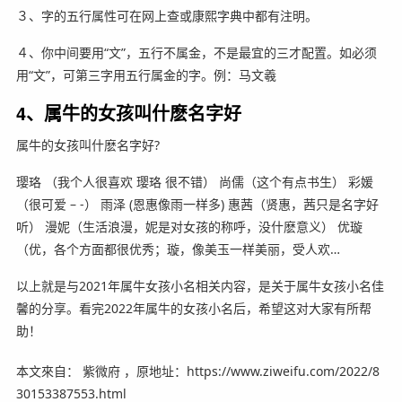
３、字的五行属性可在网上查或康熙字典中都有注明。
４、你中间要用“文”，五行不属金，不是最宜的三才配置。如必须
用“文”，可第三字用五行属金的字。例：马文羲
4、属牛的女孩叫什麽名字好
属牛的女孩叫什麽名字好?
璎珞 （我个人很喜欢 璎珞 很不错） 尚儒（这个有点书生） 彩媛
（很可爱 – -） 雨泽 (恩惠像雨一样多) 惠茜（贤惠，茜只是名字好
听） 漫妮（生活浪漫，妮是对女孩的称呼，没什麽意义） 优璇
（优，各个方面都很优秀；璇，像美玉一样美丽，受人欢…
以上就是与2021年属牛女孩小名相关内容，是关于属牛女孩小名佳
馨的分享。看完2022年属牛的女孩小名后，希望这对大家有所帮
助！
本文來自： 紫微府 ，原地址：https://www.ziweifu.com/2022/8
30153387553.html