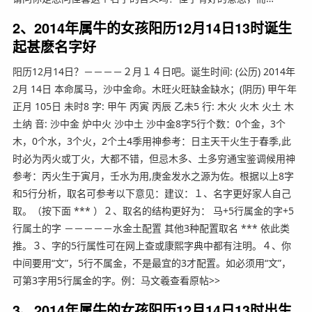
2、2014年属牛的女孩阳历12月14日13时诞生
起甚麽名字好
阳历12月14日？－－－－２月１４日吧。诞生时间: (公历) 2014年
2月 14日 本命属马，沙中金命。木旺火旺缺金缺水；(阴历) 甲午年
正月 105日 未时8 字: 甲午 丙寅 丙辰 乙未5 行: 木火 火木 火土 木
土纳 音: 沙中金 炉中火 沙中土 沙中金8字5行个数：0个金，3个
木，0个水，3个火，2个土4季用神参考：日主天干火生于春季,此
时必为丙火或丁火，大都不错，但忌木多、土多穷通宝鉴调候用神
参考：丙火生于寅月，壬水为用,庚金发水之源为佐。根据以上8字
和5行分析，取名可参考以下意见：建议：１、名字更好家人自己
取。（按下面 *** ）２、取名的结构更好为： 马+5行属金的字+5
行属土的字 －－－－－水金土配置 其他3种配置取名 *** 依此类
推。３、字的5行属性可在网上查或康熙字典中都有注明。４、你
中间要用“文”，5行不属金，不是最宜的3才配置。如必须用“文”，
可第3字用5行属金的字。例：马文羲查看原帖>>
3、2014年属牛的女孩阳历12月14日13时出生