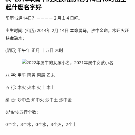
起什麽名字好
阳历12月14日？－－－－２月１４日吧。
出生时间: (公历) 2014年 2月 14日 本命属马，沙中金命。木旺火旺
缺金缺水；
(阴历) 甲午年 正月 十五日 未时
八 字: 甲午 丙寅 丙辰 乙未
五 行: 木火 火木 火土 木土
纳 音: 沙中金 炉中火 沙中土 沙中金
&*&*&五行个数：
0个金，3个木，0个水，3个火，2个土