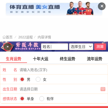
✕
2022运程
内容详情
首页
生肖运势
十年大运
终生运势
流年运势
姓 名
性 别
男
女
出生日期
感情状态
单身
有伴