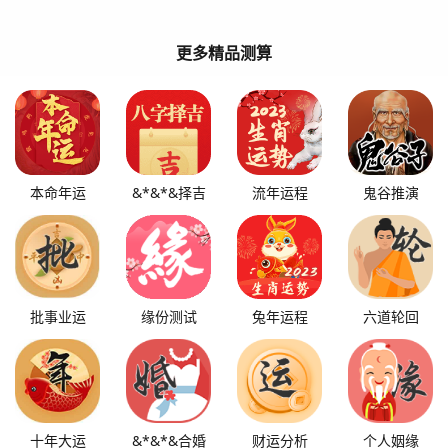
更多精品测算
本命年运
&*&*&择吉
流年运程
鬼谷推演
批事业运
缘份测试
兔年运程
六道轮回
十年大运
&*&*&合婚
财运分析
个人姻缘