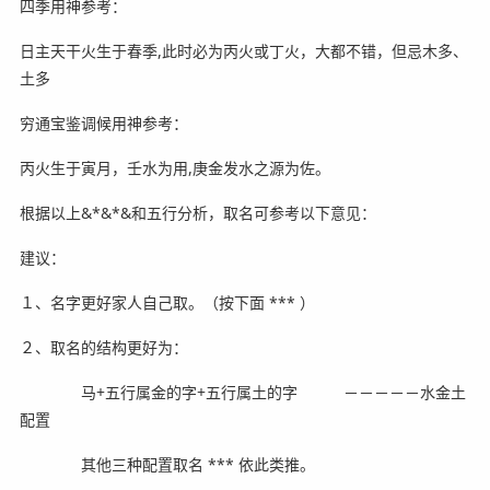
四季用神参考：
日主天干火生于春季,此时必为丙火或丁火，大都不错，但忌木多、
土多
穷通宝鉴调候用神参考：
丙火生于寅月，壬水为用,庚金发水之源为佐。
根据以上&*&*&和五行分析，取名可参考以下意见：
建议：
１、名字更好家人自己取。（按下面 *** ）
２、取名的结构更好为：
马+五行属金的字+五行属土的字 －－－－－水金土
配置
其他三种配置取名 *** 依此类推。