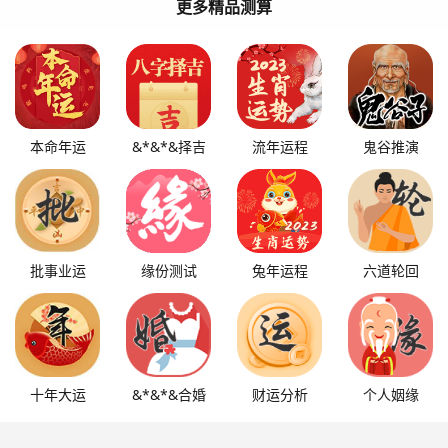
更多精品测算
本命年运
&*&*&择吉
流年运程
鬼谷推演
批事业运
缘份测试
兔年运程
六道轮回
十年大运
&*&*&合婚
财运分析
个人姻缘