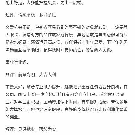
配上好运，大多能把握机会，更上一层楼。
短评：情缘不稳，多寻多觅
恋爱机会不断，单身者容易看到外表不错的对象就心动，一定要睁
大眼睛，留意对方的品性或家庭背景，异地恋或是异国恋很可能只
是露水姻缘。感情运开高走低，有伴侣者上半年恩爱，下半年则因
沟通而互看不顺眼，记得找时间安排约会，修复两人关係。
事业学业运：
短评：前景光明，大吉大利
前景大好，随著专业能力提升，越能把握重要任务或晋升良机，在
公司、团队中 稳一席之地。并且有机会自立门户，或合伙开创副
业。对学业更积极，主动增加读书时间，有望提升成绩，考试多半
能发挥水准。但也要注意健康，良好的身体状况方能顺利消化繁重
的课业。
短评：见好就收，落袋为安