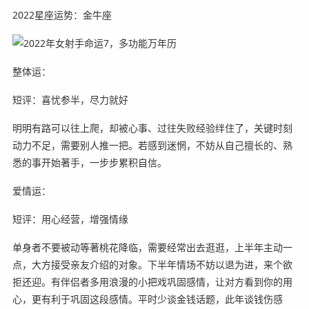
2022星座运势：金牛座
整体运：
短评：喜忧参半，尽力就好
明明有路可以往上爬，却被心事、过往失败经验绊住了，关键时刻
动力不足，需要别人推一把。若感到迷惘，不妨从自己擅长的、熟
悉的事开始著手，一步步累积自信。
爱情运：
短评：用心经营，增强情缘
单身者不要被动等著桃花降临，需要经常出去逛逛，上半年主动一
点，大方接受亲友介绍的对象。下半年情场不妨以退为进，来个欲
拒还迎。有伴侣者多用浪漫的小把戏巩固感情，让对方看到你的用
心，更有利于巩固这段感情。平时少谈金钱话题，此年谈钱伤感