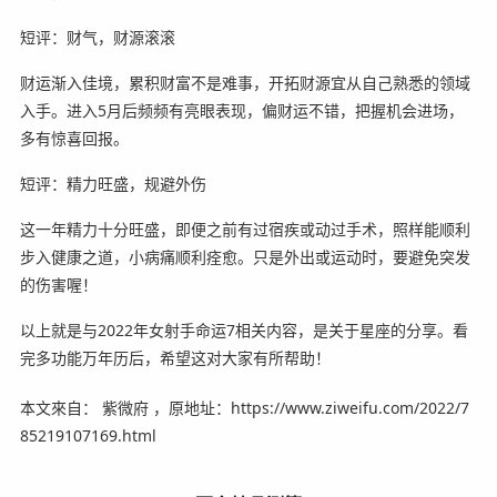
短评：财气，财源滚滚
财运渐入佳境，累积财富不是难事，开拓财源宜从自己熟悉的领域
入手。进入5月后频频有亮眼表现，偏财运不错，把握机会进场，
多有惊喜回报。
短评：精力旺盛，规避外伤
这一年精力十分旺盛，即便之前有过宿疾或动过手术，照样能顺利
步入健康之道，小病痛顺利痊愈。只是外出或运动时，要避免突发
的伤害喔！
以上就是与2022年女射手命运7相关内容，是关于星座的分享。看
完多功能万年历后，希望这对大家有所帮助！
本文來自： 紫微府 ，原地址：https://www.ziweifu.com/2022/7
85219107169.html