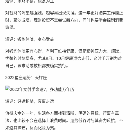
短评：求财不易，稳定为宜
对钱财的渴望越强烈，越容易出现失误。这一年更好踏实工作赚正
财，聚沙成塔。理财投资不宜尝试新方向，同时也要学会控制消费
慾望。
短评：锻炼体魄，身心受益
对锻炼体魄更有心得，有利于维持健康，但是精神压力大，烦躁、
忧愁的时刻增多，尤其9月、10月健康运势走低，这时千万别为难
自己，该求助或放松都要确实执行。
2022星座运势：天枰座
短评：好运相随，衰事走远
值得庆幸的一年，生活各方面找到清晰、明确的目标，行事有章
法，也比较不会在选择上浪费时间。运势低谷时与其奋力反抗，不
如避其锋芒，反而化险为夷。