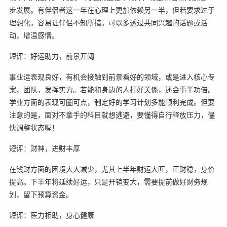
步发展。有伴侣者这一年在心理上更加依赖另一半，但若要求过于
理想化，容易让伴侣不知所措。可以多透过共同兴趣的话题或活
动，增温感情。
短评：好运助力，前景开阔
事业运表现良好，有机会接触到前景看好的领域，或是进入核心专
案、团队，发挥实力。若能和身边的人打好关係，还会事半功倍。
学业方面的表现可圈可点，制定好的学习计划多能顺利完成。但要
注意的是，面对不拿手的科目就想逃避，要懂得自行释放压力，儘
快调整状态喔！
短评：财神，进财丰厚
在钱财方面的困境大大减少，尤其上半年财运大旺，正财稳，身价
提高。下半年将延续好运，只是开销变大，需要提前做好财务规
划，留下预算资金。
短评：医力相助，身心健康