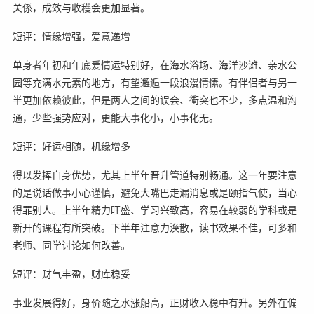
关係，成效与收穫会更加显著。
短评：情缘增强，爱意递增
单身者年初和年底爱情运特别好，在海水浴场、海洋沙滩、亲水公
园等充满水元素的地方，有望邂逅一段浪漫情愫。有伴侣者与另一
半更加依赖彼此，但是两人之间的误会、衝突也不少，多点温和沟
通，少些强势应对，更能大事化小，小事化无。
短评：好运相随，机缘增多
得以发挥自身优势，尤其上半年晋升管道特别畅通。这一年要注意
的是说话做事小心谨慎，避免大嘴巴走漏消息或是颐指气使，当心
得罪别人。上半年精力旺盛、学习兴致高，容易在较弱的学科或是
新开的课程有所突破。下半年注意力涣散，读书效果不佳，可多和
老师、同学讨论如何改善。
短评：财气丰盈，财库稳妥
事业发展得好，身价随之水涨船高，正财收入稳中有升。另外在偏