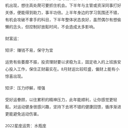
机出现，想往高处爬可要抓住机会。下半年与主管或资深同事打好
关係，便能得到助力，事半功倍。上半年身边的学习氛围还不错，
有机会攻破不拿手的科目，下半年整体状态良好，虽然偶尔有想偷
懒的念头，但控制好放鬆时间，不会造成太多影响。
财富运：
短评：赚钱不易，保守为宜
运势有些萎靡不振，投资理财要以求稳为主，固定收入的上班族安
心投入工作，保住正财最实在。8月财运比较旺盛，偏财上能有小
惊喜出现。
短评：压力纾解，增强
受好运眷顾，以往累积的精神压力，此年能顺利，让你感觉更轻
鬆。对运动健身很感兴趣，坚持下去将不错的健康回馈，循序渐进
更能避免运动伤害。
2022星座运势：水瓶座