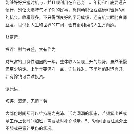
能够好好把握时机与，并且顺利用在自己身上。年初和年底要谨言
慎行，别让火爆脾气坏了你的好事，想调动职位或跳槽可留意8月
的机会。收穫颇多，不只得到良好的学习成绩，还有机会跟随良师
益友，见识到人生和世界的广阔，会有更明确的人生方向感。
财富运：
短评：财气兴盛，大有作为
财气富裕且良性迴圈的一年，整体收入呈现上升的趋势，虽然缓慢
但至少稳定。上半年要保守一点，守住钱财。下半年偏财运良好，
若有馀钱可尝试投资。
健康运：
短评：满满，无惧辛劳
大部份时间都可以维持精力充沛、活力满满的状态，若频繁出差或
是工作上长时间加班，需要及时补充能量，5、6月间更要注意外土
不服或是意外受伤的状况。