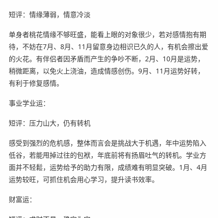
短评：情缘薄弱，情意冷淡
单身者桃花情缘不够旺盛，能看上眼的对象很少，若对感情抱有期
待，不妨在7月、8月、11月留意身边相识已久的人，有机会擦出爱
的火花。有伴侣者因矛盾而产生的争吵不断，2月、10月是运势，
稍微距离，以免火上浇油，造成情感创伤。9月、11月运势好转，
有利于修复感情。
事业学业运：
短评：压力山大，仍有转机
感受到强烈的危机感，整体而言会是挑战大于机遇，年中运势陷入
低谷，若能甩掉过往的包袱，年底前将有扬眉吐气的转机。学业方
面并不轻鬆，运势给予的助力有限，成绩难有明显突破。1月、4月
运势较旺，可抓住机会用心学习，提升读书效率。
财富运：