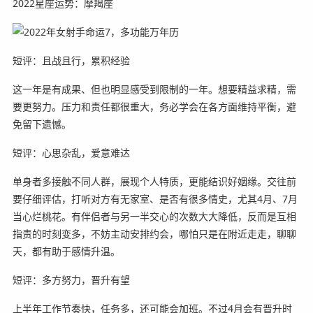
2022星座运势：摩羯座
短评：且战且行，累积经验
这一年是有成果、但也明显感受到限制的一年。想要精益求精，需
要更努力。压力和责任都很重大，务必学会在各方面维持平衡，避
免留下遗憾。
短评：心思杂乱，爱意难达
单身者多接触不同人群，展现个人特质，更能结识好姻缘。交往前
要仔细评估，打听对方有无家室、是否有很多情史，尤其4月、7月
当心烂桃花。有伴侣者与另一半交心的次数大大降低，反而是互相
指责的时刻变多，不妨主动安排约会，哪怕只是在附近走走，聊聊
天，都有助于感情升温。
短评：多方努力，晋升有望
上半年工作节奏快，任务多，还可能会加班。不过4月会有晋升时