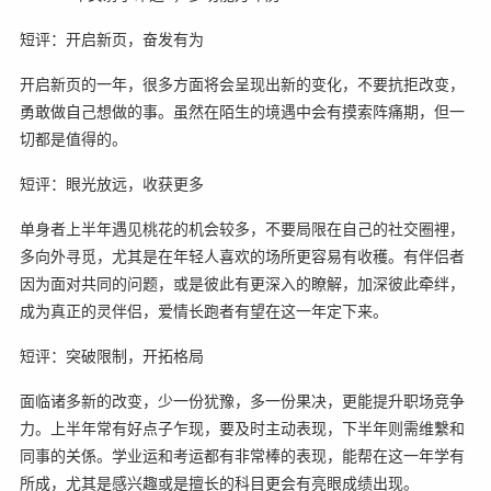
短评：开启新页，奋发有为
开启新页的一年，很多方面将会呈现出新的变化，不要抗拒改变，
勇敢做自己想做的事。虽然在陌生的境遇中会有摸索阵痛期，但一
切都是值得的。
短评：眼光放远，收获更多
单身者上半年遇见桃花的机会较多，不要局限在自己的社交圈裡，
多向外寻觅，尤其是在年轻人喜欢的场所更容易有收穫。有伴侣者
因为面对共同的问题，或是彼此有更深入的瞭解，加深彼此牵绊，
成为真正的灵伴侣，爱情长跑者有望在这一年定下来。
短评：突破限制，开拓格局
面临诸多新的改变，少一份犹豫，多一份果决，更能提升职场竞争
力。上半年常有好点子乍现，要及时主动表现，下半年则需维繫和
同事的关係。学业运和考运都有非常棒的表现，能帮在这一年学有
所成，尤其是感兴趣或是擅长的科目更会有亮眼成绩出现。