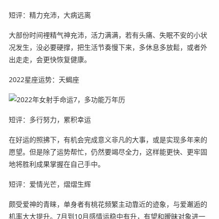
短评：精力充沛，大病远离
大部份时间裡精气神充沛，活力满满，若有头痛、失眠不安的小状
况发生，没必要硬撑，把生活节奏慢下来，多休息多放鬆，或者外
出走走，会更快恢复健康。
2022星座运势：天蝎座
短评：多行努力，累积幸运
在好运的照拂下，有机会完成意义非凡的大事，或是实现多年来的
愿望。但是除了运势帮忙，仍然要竭尽全力，这样能更快、更牢固
地将胜利成果掌握在自己手中。
短评：爱情光芒，熠熠生辉
颇受爱神的青睐，单身者有桃花频繁主动靠近的迹象，与爱邂逅的
机率大大提升。7月到10月感情运稳中有升，有望和暧昧对象进一