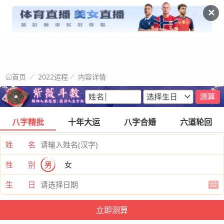
✕
2022运程
内容详情
首页
八字精批
十年大运
八字合婚
六道轮回
姓 名
性 别
男
女
生 日