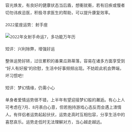
容光焕发，有良好的健康状态当后盾，想衝就衝，若有旧疾或慢者
切勿讳疾忌医，积极寻求医生的帮助，可以提升康复效率。
2022星座运势：射手座
短评：兴利除弊，增强好运
整体运势好转，过往累积的善果瓜熟蒂落，容易在诸多方面享受到
“好人有好报”的欣慰，生活中好事频频出现。不妨趁此机会弊端，
坏习惯吧！
短评：梦幻情缘，仍需小心
单身者爱情运势很不错，上半年有望迎接梦幻般的邂逅。有心上人
可考虑在7月、8月表白心意，但若抱持游戏心态反而会遇上渣情
人。有伴侣者运势起起伏伏，运势走高时互相包容，分享生活中的
喜怒哀乐。运势走低时无法理解对方，当心越走越远。