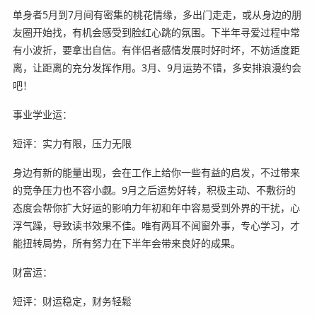
单身者5月到7月间有密集的桃花情缘，多出门走走，或从身边的朋
友圈开始找，有机会感受到脸红心跳的氛围。下半年寻爱过程中常
有小波折，要拿出自信。有伴侣者感情发展时好时坏，不妨适度距
离，让距离的充分发挥作用。3月、9月运势不错，多安排浪漫约会
吧！
事业学业运：
短评：实力有限，压力无限
身边有新的能量出现，会在工作上给你一些有益的启发，不过带来
的竞争压力也不容小觑。9月之后运势好转，积极主动、不敷衍的
态度会帮你扩大好运的影响力年初和年中容易受到外界的干扰，心
浮气躁，导致读书效果不佳。唯有两耳不闻窗外事，专心学习，才
能扭转局势，所有努力在下半年会带来良好的成果。
财富运：
短评：财运稳定，财务轻鬆