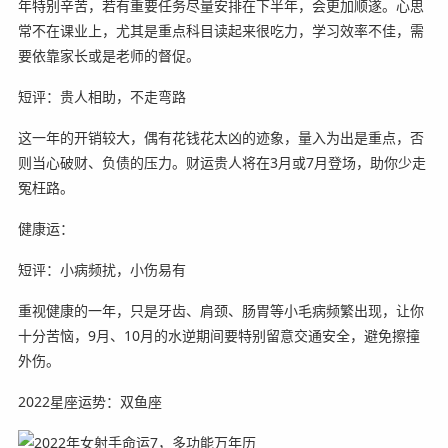
年特别辛苦，若有重要任务尽量安排在下半年，会更加顺遂。心思
常不在课业上，尤其是重点科目读起来很吃力，学习效率不佳，需
要依靠家长或是老师的督促。
短评：贵人相助，不走弯路
这一年的开销较大，偶有花钱花太凶的迹象，量入为出是重点，否
则当心破财、负债的压力。财运贵人将在3月或7月登场，助你少走
冤枉路。
健康运：
短评：小病频扰，小伤易有
重视健康的一年，只是牙齿、肩颈、肠胃等小毛病频繁出现，让你
十分苦恼，9月、10月的水逆期间要特别留意交通安全，避免擦撞
外伤。
2022星座运势：双鱼座