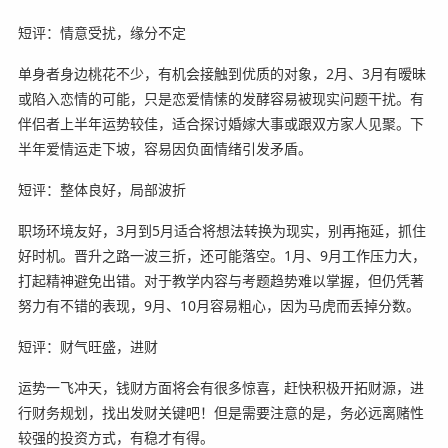
短评：情意受扰，缘分不定
单身者身边桃花不少，有机会接触到优质的对象，2月、3月有暧昧
或陷入恋情的可能，只是恋爱情愫的发酵容易被现实问题干扰。有
伴侣者上半年运势较佳，适合探讨婚嫁大事或跟双方家人见聚。下
半年爱情运走下坡，容易因负面情绪引发矛盾。
短评：整体良好，局部波折
职场环境友好，3月到5月适合将想法转换为现实，别再拖延，抓住
好时机。晋升之路一波三折，还可能落空。1月、9月工作压力大，
打起精神避免出错。对于教学内容与考题趋势难以掌握，但仍凭著
努力有不错的表现，9月、10月容易粗心，因为马虎而丢掉分数。
短评：财气旺盛，进财
运势一飞冲天，钱财方面将会有很多惊喜，赶快积极开拓财源，进
行财务规划，找出发财关键吧！但是需要注意的是，务必远离赌性
较强的投资方式，有稳才有得。