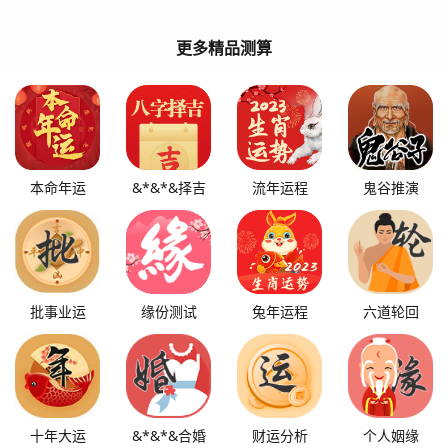
更多精品测算
本命年运
&*&*&择吉
流年运程
鬼谷推演
批事业运
缘份测试
兔年运程
六道轮回
十年大运
&*&*&合婚
财运分析
个人姻缘