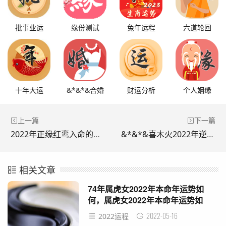
批事业运
缘份测试
兔年运程
六道轮回
十年大运
&*&*&合婚
财运分析
个人姻缘
上一篇
下一篇
2022年正缘红鸾入命的生肖，2022属虎红鸾星动的生肖
&*&*&喜木火2022年逆转，&*&*&喜木火是什么意思
相关文章
74年属虎女2022年本命年运势如
何，属虎女2022年本命年运势如
何？
2022-05-16
2022运程