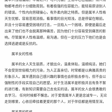
物都考虑的十分细致周到。有着极强的包容能力，能轻易原谅别人
的错误。个性内向劳碌操心，有外柔内刚之特质。但是属羊人性格
天生忧郁，容易悲观消极。看事情的目光短浅，总是停留在眼前。
并且十分容易遭受困境的打击，一旦陷入一个困境，即便是最后走
出来了他们也不会脱离那种痛苦，因为他们十分容易受到痛苦的影
响。尽管属羊人性格温顺，易沟通，但在一定的压力下他们也是会
选择逃避或是反抗的。
属羊女的性格
属羊的女人天生丽质，才貌出众，温柔体贴，温顺纯洁，她们
不会受到世俗精力的污染，为人正直亲切，时常都是以典雅高贵的
形象示人。属羊遇到自己感兴趣的事情也会积极去参与，但不会以
强制性的手段实现自己的愿望。对于生活属羊是积极并且有条不絮
的进行着，有新知识需要自己去充实的话，属羊的女人会很勇敢的
去学习， 任何时候都不懈怠。对于爱情属羊人更是忠诚专一，无论
走到哪里，心依旧牵挂着更爱的那个人，对于伴侣都是用情至深。
属羊男的性格