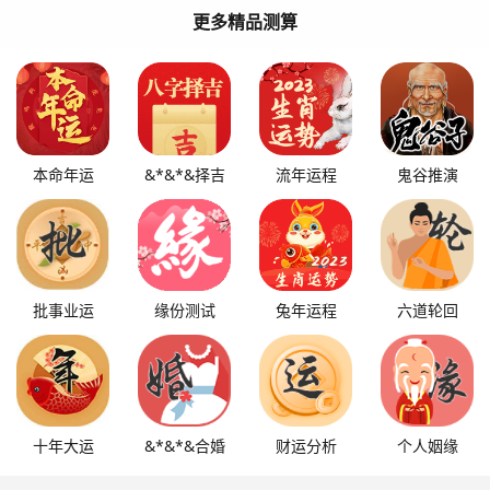
更多精品测算
本命年运
&*&*&择吉
流年运程
鬼谷推演
批事业运
缘份测试
兔年运程
六道轮回
十年大运
&*&*&合婚
财运分析
个人姻缘