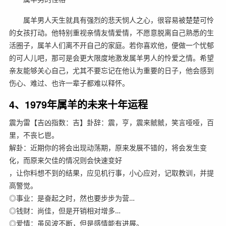
属羊男人天生就具有强烈的悲天悯人之心，很容易被楚楚可怜
的女孩打动。他特别重视亲情友情爱情，不愿意脱离自己熟悉的生
活圈子，属羊人们离不开自己的家庭。若你喜欢他，便做一个忧郁
的可人儿吧，那可是会更大限度地激发属羊男人的怜爱之情。希望
亲友能够关心自己，尤其不要忘记在他认为重要的日子，他会感到
伤心、难过、也许一辈子都难以释怀。
4、1979年属羊的未来十年运程
震为雷【吉凶指数：吉】卦辞：震，亨，震来虩虩，笑言哑哑，百
里，不丧匕鬯。
解卦：近期你的将会出现动荡期，原来发展不错的，将会发生变
化，而原来欠佳的情况则会快速变好
，让你料想不到的结果，应见机行事，小心应对，记取教训，并提
高警觉。
◎事业：是奋起之时，然也要步步为营…
◎钱财：尚佳，但是开销相对增多…
◎爱情：虽风波不断，但是感情能有进展。