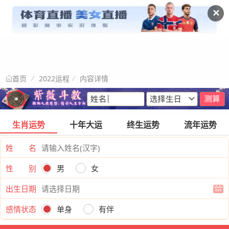
✕
2022运程
内容详情
首页
生肖运势
十年大运
终生运势
流年运势
姓 名
性 别
男
女
出生日期
感情状态
单身
有伴