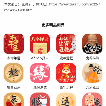
本文來自： 紫微府 ，原地址：https://www.ziweifu.com/2022/7
05140621208.html
更多精品测算
本命年运
&*&*&择吉
流年运程
鬼谷推演
批事业运
缘份测试
兔年运程
六道轮回