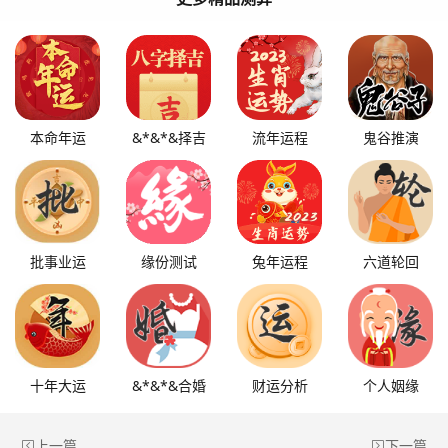
本命年运
&*&*&择吉
流年运程
鬼谷推演
批事业运
缘份测试
兔年运程
六道轮回
十年大运
&*&*&合婚
财运分析
个人姻缘
上一篇
下一篇