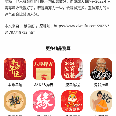
脑筋，他人就会帮他们把一切都给做好，而属虎天蝎座在2022年只
需等着收钱就好了。若是再努力一些，会赚得更多。置信努力的人
运气都会比普通人好。
本文來自： 紫微府 ，原地址：https://www.ziweifu.com/2022/5
31787718732.html
更多精品测算
本命年运
&*&*&择吉
流年运程
鬼谷推演