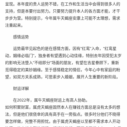
呈现。本年度的贵人运势不错，在工作和生活当中会得到很多人的
支持，但是本要付出努力。只要努力提升本人的各方面才能，才干
步步为营。特别提示，今年属牛天蝎座安康上可能不太理想，需求
注重起来。
感情运势
运势最早见起色的是在感情方面，因有“红鸾”入命，“红鸾星
动，姻缘必临门”，独身者有望遇到心动佳缘，特别去年因受犯太岁
的影响无法堕入“不结即分”场面的朋友，有望在吉星眷顾下，重新
觅得稳定的美妙姻缘。至于感情稳定的情侣，今年心中有家庭的盼
望，如双方关系成熟，可思索步入婚姻，展开人生重要的新阶段。
财运详解
在2022年，属牛天蝎座财运上有高人协助。
如何积聚财富，属虎天蝎座固然本人在赚钱方面总是没有太多的想
法，但是他们很侥幸的具有高手在一旁指点。很多时分他们不晓得
要怎样做，完整不用担忧。由于属虎天蝎座以至都不需求本人开动