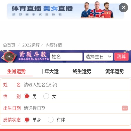
✕
2022运程
内容详情
首页
生肖运势
十年大运
终生运势
流年运势
姓 名
性 别
男
女
出生日期
感情状态
单身
有伴