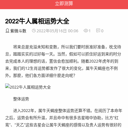
2022牛人属相运势大全
紫微斗数
2022年05月16日 00:06
1
0
将来总是充溢未知和变数，所以我们要时辰准好准备，枕戈待
旦，踏踏实实的过好每一天。当然，假如可以抓住好运到来的时分
去完成本人的理想的话，置信会愈加顺利。随着2022年虎年的到
来，我们的12生肖运势都发作了很大的变化，属牛天蝎座也不例
外。那麽，他们各方面详细什麽走向呢？
整体运势
进入2022年，属牛天蝎座整体运势还算不错。在阅历了本命年
之后，运势会有所升温，并且命中有很多吉星暗中协助，比方“红
鸾”、“天乙”这些吉星会让属牛天蝎座的感情以及贵人运势有很好的