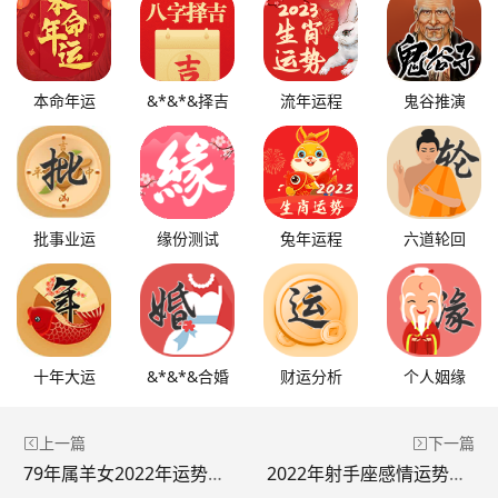
本命年运
&*&*&择吉
流年运程
鬼谷推演
批事业运
缘份测试
兔年运程
六道轮回
十年大运
&*&*&合婚
财运分析
个人姻缘
上一篇
下一篇
79年属羊女2022年运势运程，2022年柱羊刃的全年运势
2022年射手座感情运势完整版，射手座2022 年的痛苦