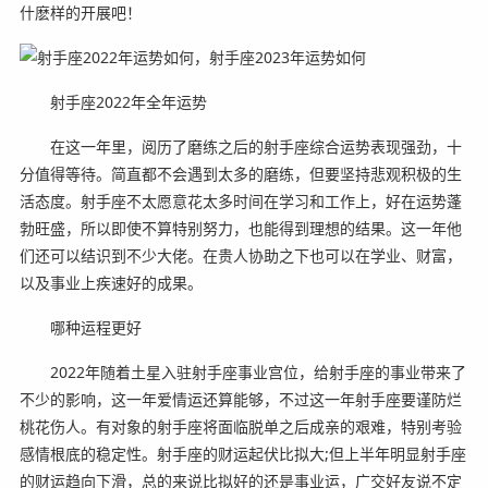
什麽样的开展吧！
射手座2022年全年运势
在这一年里，阅历了磨练之后的射手座综合运势表现强劲，十
分值得等待。简直都不会遇到太多的磨练，但要坚持悲观积极的生
活态度。射手座不太愿意花太多时间在学习和工作上，好在运势蓬
勃旺盛，所以即使不算特别努力，也能得到理想的结果。这一年他
们还可以结识到不少大佬。在贵人协助之下也可以在学业、财富，
以及事业上疾速好的成果。
哪种运程更好
2022年随着土星入驻射手座事业宫位，给射手座的事业带来了
不少的影响，这一年爱情运还算能够，不过这一年射手座要谨防烂
桃花伤人。有对象的射手座将面临脱单之后成亲的艰难，特别考验
感情根底的稳定性。射手座的财运起伏比拟大;但上半年明显射手座
的财运趋向下滑，总的来说比拟好的还是事业运，广交好友说不定