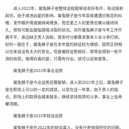
进入2022年，属兔狮子座整体运程能够说有好有坏，有动摇和
起伏。由于咸池凶星的影响，属兔狮子座今年容易遭遇烂桃花的纠
缠，发作婚外情或被绯闻缠身。而恋爱之人的爱情也难以维持持
久，很有可能会面临感情决裂的状况。另外属兔狮子座今年工作开
展平平，身边缺乏贵人协助，很多时分都需求靠本人去斗争打拼。
好的一面在于，属兔狮子座在本年度的财运较为理想，固然正财相
以往来说没有太大的变化，但是偏财运势极好，常常会得到一些不
测的收获。值得欣喜的是，只需有付出，就可以迎来报答。
属兔狮子座2022年事业运势
属兔狮子座今业运势还算能够。进入到2022年之后，属兔狮子
座在职场上可以的一定的成就，以至在这一年里，由于贵人的指
点，职场上的取得会越来越多。继续坚持高昂的斗争，事业上会再
攀顶峰。
属兔狮子座2022年财运运势
属兔狮子座在2022年的财运喜人，没有什麽值得担忧的问题。