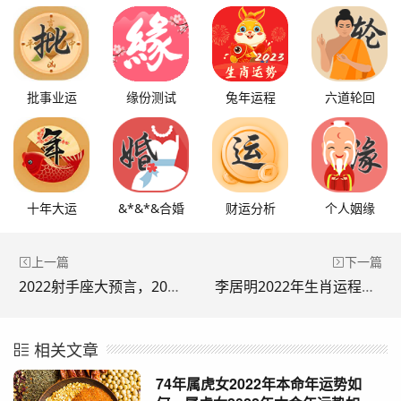
批事业运
缘份测试
兔年运程
六道轮回
十年大运
&*&*&合婚
财运分析
个人姻缘
上一篇
下一篇
2022射手座大预言，2025世界末日预言
李居明2022年生肖运程，李居明十二生肖每月运程
相关文章
74年属虎女2022年本命年运势如