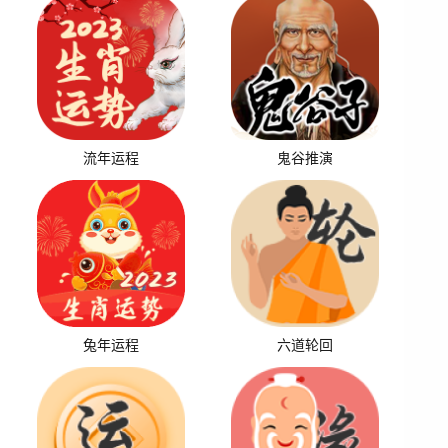
流年运程
鬼谷推演
兔年运程
六道轮回