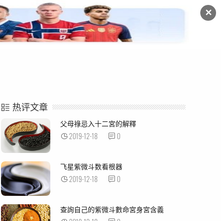
✕
命例解析
紫微杂谈
热评文章
父母祿忌入十二宮的解釋
2019-12-18
0
飞星紫微斗数看根器
2019-12-18
0
查詢自己的紫微斗數命宮身宮含義