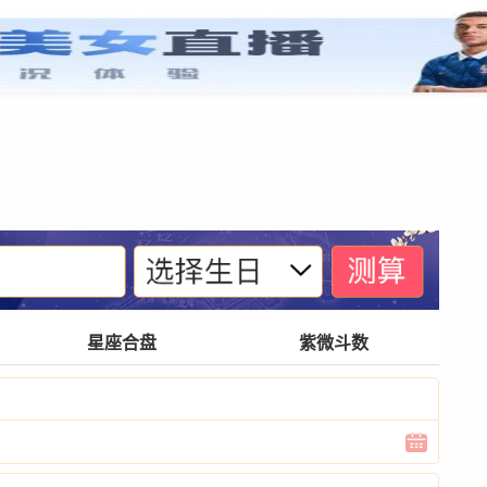
紫微基础
宫位体系
四化诀窍
格局玄奥
星座合盘
紫微斗数