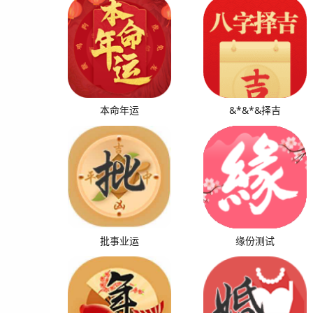
本命年运
&*&*&择吉
批事业运
缘份测试