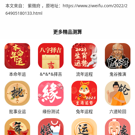
本文來自： 紫微府 ，原地址：https://www.ziweifu.com/2022/2
64905180133.html
更多精品测算
本命年运
&*&*&择吉
流年运程
鬼谷推演
批事业运
缘份测试
兔年运程
六道轮回