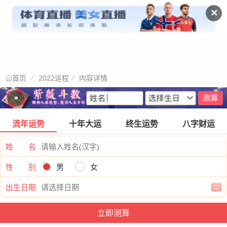
✕
2022运程
内容详情
首页
流年运势
十年大运
终生运势
八字财运
姓 名
性 别
男
女
出生日期