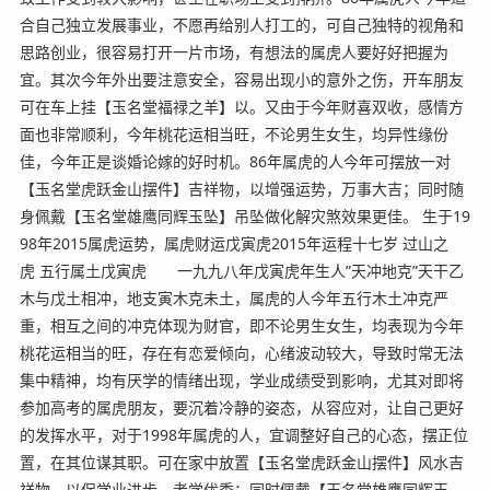
合自己独立发展事业，不愿再给别人打工的，可自己独特的视角和
思路创业，很容易打开一片市场，有想法的属虎人要好好把握为
宜。其次今年外出要注意安全，容易出现小的意外之伤，开车朋友
可在车上挂【玉名堂福禄之羊】以。又由于今年财喜双收，感情方
面也非常顺利，今年桃花运相当旺，不论男生女生，均异性缘份
佳，今年正是谈婚论嫁的好时机。86年属虎的人今年可摆放一对
【玉名堂虎跃金山摆件】吉祥物，以增强运势，万事大吉；同时随
身佩戴【玉名堂雄鹰同辉玉坠】吊坠做化解灾煞效果更佳。 生于19
98年2015属虎运势，属虎财运戊寅虎2015年运程十七岁 过山之
虎 五行属土戊寅虎 一九九八年戊寅虎年生人”天冲地克”天干乙
木与戊土相冲，地支寅木克未土，属虎的人今年五行木土冲克严
重，相互之间的冲克体现为财官，即不论男生女生，均表现为今年
桃花运相当的旺，存在有恋爱倾向，心绪波动较大，导致时常无法
集中精神，均有厌学的情绪出现，学业成绩受到影响，尤其对即将
参加高考的属虎朋友，要沉着冷静的姿态，从容应对，让自己更好
的发挥水平，对于1998年属虎的人，宜调整好自己的心态，摆正位
置，在其位谋其职。可在家中放置【玉名堂虎跃金山摆件】风水吉
祥物，以保学业进步，考学优秀；同时佩戴【玉名堂雄鹰同辉玉