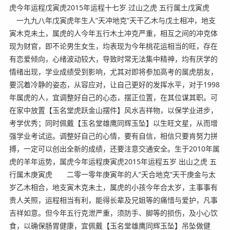
虎今年运程戊寅虎2015年运程十七岁 过山之虎 五行属土戊寅虎
一九九八年戊寅虎年生人”天冲地克”天干乙木与戊土相冲，地支
寅木克未土，属虎的人今年五行木土冲克严重，相互之间的冲克体
现为财官，即不论男生女生，均表现为今年桃花运相当的旺，存在
有恋爱倾向，心绪波动较大，导致时常无法集中精神，均有厌学的
情绪出现，学业成绩受到影响，尤其对即将参加高考的属虎朋友，
要沉着冷静的姿态，从容应对，让自己更好的发挥水平，对于1998
年属虎的人，宜调整好自己的心态，摆正位置，在其位谋其职。可
在家中放置【玉名堂虎跃金山摆件】风水吉祥物，以保学业进步，
考学优秀；同时佩戴【玉名堂雄鹰同辉玉坠】以生旺文星，从而增
强学业考试运。调整好自己的心情，要有自信，相信只要肯努力拼
搏，一定可以创出全新的成绩，还要注意交通安全。生于2010年属
虎的羊年运势，属虎今年运程庚寅虎2015年运程五岁 出山之虎 五
行属木庚寅虎 二零一零年庚寅年的人”天合地克”天干庚金与太
岁乙木相合，地支寅木克未土，属虎的小孩今年合太岁，主事事有
贵人关照，运程相当有利，能得长辈及兄姐等的痛惜与爱护，凡事
吉祥如意。但今年五行克泄严重，须防手、脚等的损伤，及小心饮
食，以确保肠胃健康，宜佩戴【玉名堂雄鹰同辉玉坠】吊坠做健