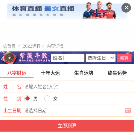
✕
2022运程
内容详情
首页
八字财运
十年大运
生肖运势
终生运势
姓 名
性 别
男
女
出生日期