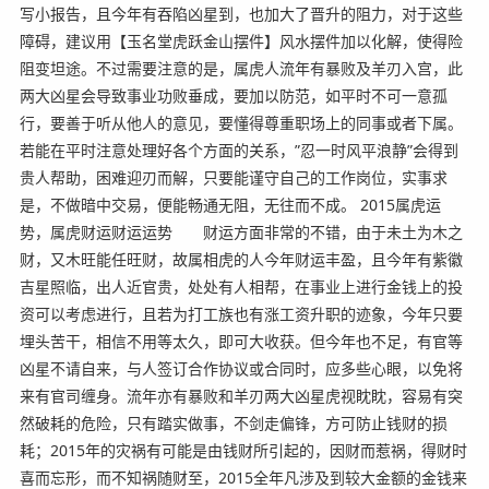
写小报告，且今年有吞陷凶星到，也加大了晋升的阻力，对于这些
障碍，建议用【玉名堂虎跃金山摆件】风水摆件加以化解，使得险
阻变坦途。不过需要注意的是，属虎人流年有暴败及羊刃入宫，此
两大凶星会导致事业功败垂成，要加以防范，如平时不可一意孤
行，要善于听从他人的意见，要懂得尊重职场上的同事或者下属。
若能在平时注意处理好各个方面的关系，”忍一时风平浪静”会得到
贵人帮助，困难迎刃而解，只要能谨守自己的工作岗位，实事求
是，不做暗中交易，便能畅通无阻，无往而不成。 2015属虎运
势，属虎财运财运运势 财运方面非常的不错，由于未土为木之
财，又木旺能任旺财，故属相虎的人今年财运丰盈，且今年有紫徽
吉星照临，出人近官贵，处处有人相帮，在事业上进行金钱上的投
资可以考虑进行，且若为打工族也有涨工资升职的迹象，今年只要
埋头苦干，相信不用等太久，即可大收获。但今年也不足，有官等
凶星不请自来，与人签订合作协议或合同时，应多些心眼，以免将
来有官司缠身。流年亦有暴败和羊刃两大凶星虎视眈眈，容易有突
然破耗的危险，只有踏实做事，不剑走偏锋，方可防止钱财的损
耗；2015年的灾祸有可能是由钱财所引起的，因财而惹祸，得财时
喜而忘形，而不知祸随财至，2015全年凡涉及到较大金额的金钱来