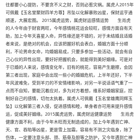
往都要小心提防，不要贪不义之财，否则必惹灾祸。属虎人2015年
可佩戴【玉名堂聚财四羊方尊】吊坠以化解暴败凶星，保财运亨通
顺遂，大展宏图。 2015属虎运势，属虎财运感情运势 生肖虎
的人今年由于财官两旺，今年感情桃花运会较旺，感情方面自有天
助，加上今年天喜星入命，异性缘还是不错的，对于未结婚且适婚
者来说，是绝对的机会，应该把握好机会表白，婚姻方面十分顺
利，不论男命女命，均婚姻易成，只要多参加一些活动，就会有自
己心仪的异性出现，要好好把握机会，就能得到美好姻缘。可是对
于已婚的人来说，感情变化年，旧有的桃花，容易产生磨擦，会因
第三者出现，家庭中会出现一些小的婚姻危机，上半年还好，下半
年风波难免，受到羊刃的不安情绪影响，对另一半说话语气重了一
点而不自知，要能沉着应对，多为对方着想，维系好婚姻家庭，控
制好自己的感情，切勿太执着。属虎人可佩戴【玉名堂雄鹰同辉玉
坠】以化解第三者入侵，促进感情和睦，单身者亦可用来提升感情
运，促成美好姻缘。2015属虎运势，属虎财运健康运势 生肖虎
健康方面不利，由于今年木旺而无制造成的，加上今年遇到亡神、
天、官、吞陷等凶星，更是雪上加霜，容易有不测之灾临身，除了
伤体，一定要注意头部、颈、筋骨及胆等之防护，又今年遇到亡神