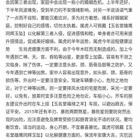
会因第三者出现，家庭中会出现一些小的婚姻危机，上半年还好，
下半年风波难免，受到羊刃的不安情绪影响，对另一半说话语气重
了一点而不自知，要能沉着应对，多为对方着想，维系好婚姻家
庭，控制好自己的感情，切勿太执着。属虎人可佩戴【玉名堂雄鹰
同辉玉坠】以化解第三者入侵，促进感情和睦，单身者亦可用来提
升感情运，促成美好姻缘。属虎的羊年运势，属虎今年运程健康运
势 生肖虎健康方面不利，由于今年木旺而无制造成的，加上今
年遇到亡神、天、官、吞陷等凶星，更是雪上加霜，容易有不测之
灾临身，除了伤体，一定要注意头部、颈、筋骨及胆等之防护，又
今年遇到亡神等凶煞，家中人容易出现意外，如头部、颈、筋骨的
损伤等，外出时一定要注意安全，驾驶车辆要小心，危险之地勿
近，对于亡神等凶煞，则一定要择风水佳的宅屋而居，采光一定要
好，以免有，旅差时宜多注意危险之地勿近，车船小心，开车的朋
友建议外出时在车上挂【玉名堂福禄之羊】车挂，以避凶趋吉，保
证平安。 2015年还有羊刃、暴败两颗煞星，暴败星则要防突然出
现的凶险，应注意避免及脾胃受损引起肠胃消化不适的状况。要均
衡饮食，适当的运动，身心开朗，不宜暴喜暴忧。属虎可佩戴【玉
名堂雄鹰同辉玉坠】以化解健康方面的，保流年安康大吉，灾厄远