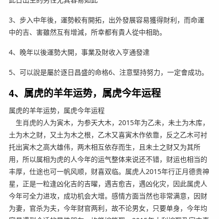
3、步入中年後，運勢較有開拓，出外發展容易獲得財利，而命運
中的吉、害雖然互有增減，所幸都有貴人從中相助。
4、晚年以後運勢大開，事業及財收入亨通發達
5、可以說是屬於逐日昌盛的命格6、注意堅持努力，一定會成功。
4、属虎的羊年运势，属虎今年运程
属虎的羊年运势，属虎今年运程
生肖虎的人为寅木，为参天大木，2015年为乙未，未土为木库，
土为木之财，又土为木之根，乙木又喜寅木作依靠，反之乙木可衬
托出寅木之高大雄伟，两木相互依存而生，且未土之财又为其所
用，所以属相为虎的人今年的运气整体来说还不错，财运也相当的
丰厚，仕途也可一帆风顺，财喜双临。属虎人2015年行正月德贵神
星，正是一粒逢凶化吉的吉曜，遇吉愈吉，遇凶化灾，因此属虎人
今年可全力进攻，成功机会大增。感情方面当然也非常满意，因财
为妻，官杀为夫，今年财官两利，故不论男女，只要单身，今年均