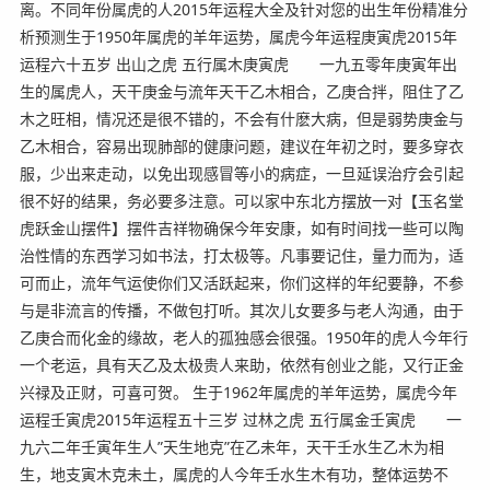
离。不同年份属虎的人2015年运程大全及针对您的出生年份精准分
析预测生于1950年属虎的羊年运势，属虎今年运程庚寅虎2015年
运程六十五岁 出山之虎 五行属木庚寅虎 一九五零年庚寅年出
生的属虎人，天干庚金与流年天干乙木相合，乙庚合拌，阻住了乙
木之旺相，情况还是很不错的，不会有什麽大病，但是弱势庚金与
乙木相合，容易出现肺部的健康问题，建议在年初之时，要多穿衣
服，少出来走动，以免出现感冒等小的病症，一旦延误治疗会引起
很不好的结果，务必要多注意。可以家中东北方摆放一对【玉名堂
虎跃金山摆件】摆件吉祥物确保今年安康，如有时间找一些可以陶
治性情的东西学习如书法，打太极等。凡事要记住，量力而为，适
可而止，流年气运使你们又活跃起来，你们这样的年纪要静，不参
与是非流言的传播，不做包打听。其次儿女要多与老人沟通，由于
乙庚合而化金的缘故，老人的孤独感会很强。1950年的虎人今年行
一个老运，具有天乙及太极贵人来助，依然有创业之能，又行正金
兴禄及正财，可喜可贺。 生于1962年属虎的羊年运势，属虎今年
运程壬寅虎2015年运程五十三岁 过林之虎 五行属金壬寅虎 一
九六二年壬寅年生人”天生地克”在乙未年，天干壬水生乙木为相
生，地支寅木克未土，属虎的人今年壬水生木有功，整体运势不