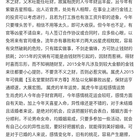
木之财，又木旺能任旺财，故属相虎的人今年财运丰盈，且今年有
紫徽吉星照临，出人近官贵，处处有人相帮，在事业上进行金钱上
的投资可以考虑进行，且若为打工族也有涨工资升职的迹象，今年
只要埋头苦干，相信不用等太久，即可大收获。但今年也不足，有
官等凶星不请自来，与人签订合作协议或合同时，应多些心眼，以
免将来有官司缠身。流年亦有暴败和羊刃两大凶星虎视眈眈，容易
有突然破耗的危险，只有踏实做事，不剑走偏锋，方可防止钱财的
损耗；2015年的灾祸有可能是由钱财所引起的，因财而惹祸，得财
时喜而忘形，而不知祸随财至，2015全年凡涉及到较大金额的金钱
来往都要小心提防，不要贪不义之财，否则必惹灾祸。属虎人2015
年可佩戴【玉名堂聚财四羊方尊】吊坠以化解暴败凶星，保财运亨
通顺遂，大展宏图。 属虎的羊年运势，属虎今年运程感情运势
生肖虎的人今年由于财官两旺，今年感情桃花运会较旺，感情方面
自有天助，加上今年天喜星入命，异性缘还是不错的，对于未结婚
且适婚者来说，是绝对的机会，应该把握好机会表白，婚姻方面十
分顺利，不论男命女命，均婚姻易成，只要多参加一些活动，就会
有自己心仪的异性出现，要好好把握机会，就能得到美好姻缘。可
是对于已婚的人来说，感情变化年，旧有的桃花，容易产生磨擦，