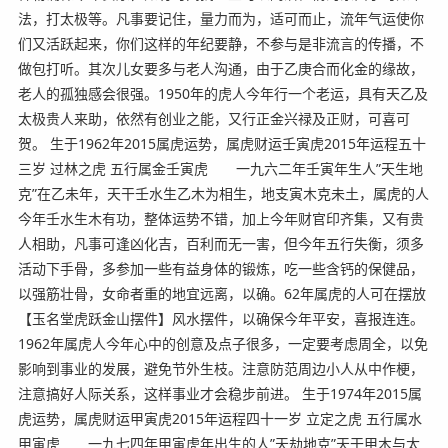
法，打太极等。凡事要记住，量力而为，适可而止，流年气运使你
们又活跃起来，你们这样的年纪要静，不参与是非流言的传播，不
做包打听。其次儿女要多与老人沟通，由于乙庚合而化金的缘故，
老人的孤独感会很强。1950年的虎人今年行一个老运，具有天乙及
太极贵人来助，依然有创业之能，又行正金兴禄及正财，可喜可
贺。 生于1962年2015属虎运势，属虎财运壬寅虎2015年运程五十
三岁 过林之虎 五行属金壬寅虎 一九六二年壬寅年生人”天生地
克”在乙未年，天干壬水生乙木为相生，地支寅木克未土，属虎的人
今年壬水生木有功，整体运势不错，加上今年财官印齐集，又有贵
人相助，凡事可逢凶化吉，百利而无一害，但今年五行失衡，须多
活动下手骨，多参加一些有益身体的锻炼，吃一些含钙的保健品，
以强筋壮骨，女命者重的地宜远离，以确。62年属虎的人可在摆放
【玉名堂虎跃金山摆件】风水摆件，以确保今年平安，喜报连连。
1962年属虎人今年心中的创意及点子很多，一定要考虑周全，以免
影响到事业的发展，避免节外生枝。注意防范周边小人从中作梗，
注意搞好人际关系，这样事业才会稳步前进。 生于1974年2015属
虎运势，属虎财运甲寅虎2015年运程四十一岁 立定之虎 五行属水
甲寅虎 一九七四年甲寅虎年出生的人”天劫地克”天干甲木与太