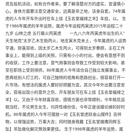
资及投机活动，如有合作者来，要了解清楚对方的虚实，宜谨慎小
心。身体方面要注意交通安全，远离是非之地，洁身自爱。74年属
虎的人今年开车外出时在车上挂【玉名堂福禄之羊】车挂，以。 生
于1986年属虎的羊年运势，属虎今年运程丙寅虎2015年运程二十
九岁 山林之虎 五行属火丙寅虎 一九八六年丙寅虎年出生的人”
天生地克”太岁乙木生助丙火，地支寅木克未土，今年属虎的人运势
亨通，财喜双收，因太岁乙木生丙火，可得到太岁眷顾，主在工作
事业上，能得到上级的关照，只需有小小的付出，便会有意想不到
的收获，工作上要注意，意气用事则会导致工作受到较大影响，甚
至在职场上受到排挤。86年属虎人今年适合自己独立发展事业，不
愿再给别人打工的，可自己独特的视角和思路创业，很容易打开一
片市场，有想法的属虎人要好好把握为宜。其次今年外出要注意安
全，容易出现小的意外之伤，开车朋友可在车上挂【玉名堂福禄之
羊】以。又由于今年财喜双收，感情方面也非常顺利，今年桃花运
相当旺，不论男生女生，均异性缘份佳，今年正是谈婚论嫁的好时
机。86年属虎的人今年可摆放一对【玉名堂虎跃金山摆件】吉祥
物，以增强运势，万事大吉；同时随身佩戴【玉名堂雄鹰同辉玉
坠】吊坠做化解灾煞效果更佳。 生于1998年属虎的羊年运势，属