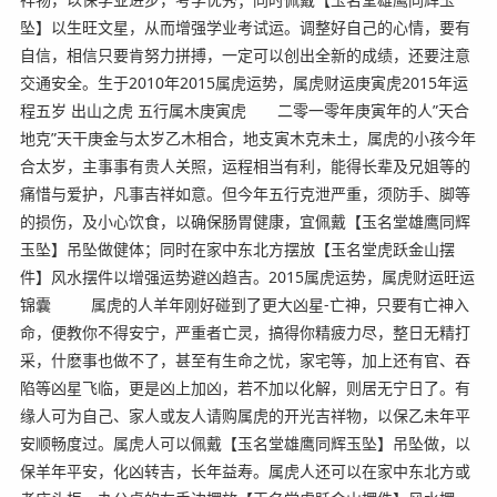
坠】以生旺文星，从而增强学业考试运。调整好自己的心情，要有
自信，相信只要肯努力拼搏，一定可以创出全新的成绩，还要注意
交通安全。生于2010年2015属虎运势，属虎财运庚寅虎2015年运
程五岁 出山之虎 五行属木庚寅虎 二零一零年庚寅年的人”天合
地克”天干庚金与太岁乙木相合，地支寅木克未土，属虎的小孩今年
合太岁，主事事有贵人关照，运程相当有利，能得长辈及兄姐等的
痛惜与爱护，凡事吉祥如意。但今年五行克泄严重，须防手、脚等
的损伤，及小心饮食，以确保肠胃健康，宜佩戴【玉名堂雄鹰同辉
玉坠】吊坠做健体；同时在家中东北方摆放【玉名堂虎跃金山摆
件】风水摆件以增强运势避凶趋吉。2015属虎运势，属虎财运旺运
锦囊 属虎的人羊年刚好碰到了更大凶星-亡神，只要有亡神入
命，便教你不得安宁，严重者亡灵，搞得你精疲力尽，整日无精打
采，什麽事也做不了，甚至有生命之忧，家宅等，加上还有官、吞
陷等凶星飞临，更是凶上加凶，若不加以化解，则居无宁日了。有
缘人可为自己、家人或友人请购属虎的开光吉祥物，以保乙未年平
安顺畅度过。属虎人可以佩戴【玉名堂雄鹰同辉玉坠】吊坠做，以
保羊年平安，化凶转吉，长年益寿。属虎人还可以在家中东北方或