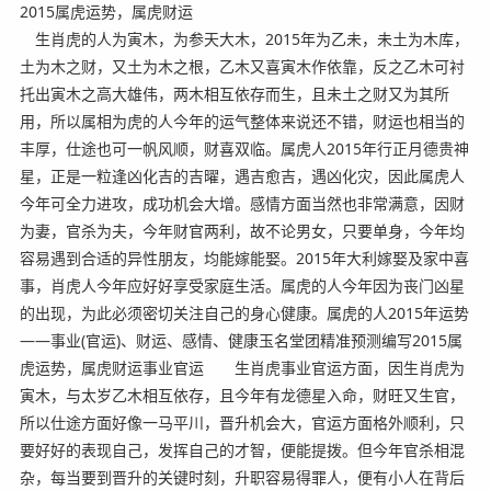
2015属虎运势，属虎财运
生肖虎的人为寅木，为参天大木，2015年为乙未，未土为木库，
土为木之财，又土为木之根，乙木又喜寅木作依靠，反之乙木可衬
托出寅木之高大雄伟，两木相互依存而生，且未土之财又为其所
用，所以属相为虎的人今年的运气整体来说还不错，财运也相当的
丰厚，仕途也可一帆风顺，财喜双临。属虎人2015年行正月德贵神
星，正是一粒逢凶化吉的吉曜，遇吉愈吉，遇凶化灾，因此属虎人
今年可全力进攻，成功机会大增。感情方面当然也非常满意，因财
为妻，官杀为夫，今年财官两利，故不论男女，只要单身，今年均
容易遇到合适的异性朋友，均能嫁能娶。2015年大利嫁娶及家中喜
事，肖虎人今年应好好享受家庭生活。属虎的人今年因为丧门凶星
的出现，为此必须密切关注自己的身心健康。属虎的人2015年运势
——事业(官运)、财运、感情、健康玉名堂团精准预测编写2015属
虎运势，属虎财运事业官运 生肖虎事业官运方面，因生肖虎为
寅木，与太岁乙木相互依存，且今年有龙德星入命，财旺又生官，
所以仕途方面好像一马平川，晋升机会大，官运方面格外顺利，只
要好好的表现自己，发挥自己的才智，便能提拨。但今年官杀相混
杂，每当要到晋升的关键时刻，升职容易得罪人，便有小人在背后