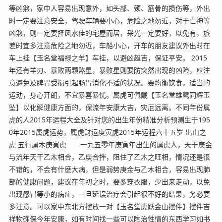
等凶煞，家中人容易出现意外，如头部、颈、筋骨的损伤等，外出
时一定要注意安全，驾驶车辆要小心，危险之地勿近，对于亡神等
凶煞，则一定要择风水佳的宅屋而居，采光一定要好，以免有，旅
差时宜多注意危险之地勿近，车船小心，开车的朋友建议外出时在
车上挂【玉名堂福禄之羊】车挂，以避凶趋吉，保证平安。 2015
年还有羊刃、暴败两颗煞星，暴败星则要防突然出现的凶险，应注
意避免及脾胃受损引起肠胃消化不适的状况。要均衡饮食，适当的
运动，身心开朗，不宜暴喜暴忧。属虎可佩戴【玉名堂雄鹰同辉玉
坠】以化解健康方面的，保流年安康大吉，灾厄远离。不同年份属
虎的人2015年运程大全及针对您的出生年份精准分析预测生于195
0年2015属虎运势，属虎财运庚寅虎2015年运程六十五岁 出山之
虎 五行属木庚寅虎 一九五零年庚寅年出生的属虎人，天干庚金
与流年天干乙木相合，乙庚合拌，阻住了乙木之旺相，情况还是很
不错的，不会有什麽大病，但是弱势庚金与乙木相合，容易出现肺
部的健康问题，建议在年初之时，要多穿衣服，少出来走动，以免
出现感冒等小的病症，一旦延误治疗会引起很不好的结果，务必要
多注意。可以家中东北方摆放一对【玉名堂虎跃金山摆件】摆件吉
祥物确保今年安康，如有时间找一些可以陶治性情的东西学习如书