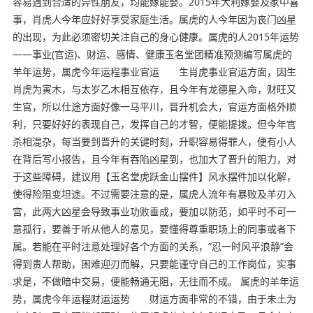
容易遇到合适的异性朋友，均能嫁能娶。2015年大利嫁娶及家中喜
事，肖虎人今年应好好享受家庭生活。属虎的人今年因为丧门凶星
的出现，为此必须密切关注自己的身心健康。属虎的人2015年运势
——事业(官运)、财运、感情、健康玉名堂团精准预测编写属虎的
羊年运势，属虎今年运程事业官运 生肖虎事业官运方面，因生
肖虎为寅木，与太岁乙木相互依存，且今年有龙德星入命，财旺又
生官，所以仕途方面好像一马平川，晋升机会大，官运方面格外顺
利，只要好好的表现自己，发挥自己的才智，便能提拨。但今年官
杀相混杂，每当要到晋升的关键时刻，升职容易得罪人，便有小人
在背后写小报告，且今年有吞陷凶星到，也加大了晋升的阻力，对
于这些障碍，建议用【玉名堂虎跃金山摆件】风水摆件加以化解，
使得险阻变坦途。不过需要注意的是，属虎人流年有暴败及羊刃入
宫，此两大凶星会导致事业功败垂成，要加以防范，如平时不可一
意孤行，要善于听从他人的意见，要懂得尊重职场上的同事或者下
属。若能在平时注意处理好各个方面的关系，”忍一时风平浪静”会
得到贵人帮助，困难迎刃而解，只要能谨守自己的工作岗位，实事
求是，不做暗中交易，便能畅通无阻，无往而不成。 属虎的羊年运
势，属虎今年运程财运运势 财运方面非常的不错，由于未土为