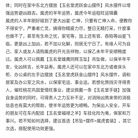
体；同时在家中东北方摆放【玉名堂虎跃金山摆件】风水摆件以增
强运势避凶趋吉。属虎的羊年运势，属虎今年运程旺运锦囊
属虎的人羊年刚好碰到了更大凶星-亡神，只要有亡神入命，便教你
不得安宁，严重者亡灵，搞得你精疲力尽，整日无精打采，什麽事
也做不了，甚至有生命之忧，家宅等，加上还有官、吞陷等凶星飞
临，更是凶上加凶，若不加以化解，则居无宁日了。有缘人可为自
己、家人或友人请购属虎的开光吉祥物，以保乙未年平安顺畅度
过。属虎人可以佩戴【玉名堂雄鹰同辉玉坠】吊坠做，以保羊年平
安，化凶转吉，长年益寿。属虎人还可以在家中东北方或者床头
柜、办公桌的左手边摆放【玉名堂虎跃金山摆件】风水摆件，调和
居家及办公室之风水，以保家宅运、事业运。若想化煞挡灾寻得贵
人，催旺桃花巩固爱情旺事业，建议佩戴一条【玉名堂手链】加强
自身运势的同时，可得贵人之力互补不足，对消除凶煞来带的消极
信息也有莫大的帮助，使羊年运势更为顺畅。为保出入安全，开车
的朋友可在车内配挂【玉名堂福禄之羊】车挂化险为夷，保家和万
事兴。若不知如何选择，建议首选【吊坠+摆件=属虎套装】，其它
次选，搭配使用功效更强。