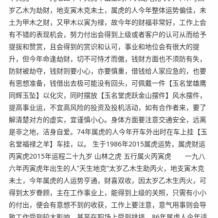
岁乙木为劫财，地支寅木克未土，属虎的人今年整体运势偏佳，未
土为甲木之财，又甲木以寅为禄，故今年的财福非常好，工作上会
有不错的表现机会，努力付出会得到上级或者客户的认可从而给予
提拔和赞赏，且会得到的赏识和认可，事业和地位会有很大的提
升，但今年命逢劫财，切不可恃才而傲，钱财方面也不须防有失，
防财被劫夺，钱财则要小心，亦要慎重，借钱给人家应急的，也要
有思想准备，钱借出去极可能没有回头，可佩戴一件【玉名堂雄鹰
同辉玉坠】以化灾，同时摆放【玉名堂虎跃金山摆件】风水摆件，
提高事业运，不宜高风险的投资及投机活动，如有合作者来，要了
解清楚对方的虚实，宜谨慎小心。身体方面要注意交通安全，远离
是非之地，洁身自爱。74年属虎的人今年开车外出时在车上挂【玉
名堂福禄之羊】车挂，以。 生于1986年2015属虎运势，属虎财运
丙寅虎2015年运程二十九岁 山林之虎 五行属火丙寅虎 一九八
六年丙寅虎年出生的人”天生地克”太岁乙木生助丙火，地支寅木克
未土，今年属虎的人运势亨通，财喜双收，因太岁乙木生丙火，可
得到太岁眷顾，主在工作事业上，能得到上级的关照，只需有小小
的付出，便会有意想不到的收获，工作上要注意，意气用事则会导
致工作受到较大影响，甚至在职场上受到排挤。86年属虎人今年适