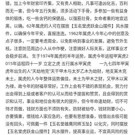
错，加上今年财官印齐集，又有贵人相助，凡事可逢凶化吉，百利
而无一害，但今年五行失衡，须多活动下手骨，多参加一些有益身
体的锻炼，吃一些含钙的保健品，以强筋壮骨，女命者重的地宜远
离，以确。62年属虎的人可在摆放【玉名堂虎跃金山摆件】风水摆
件，以确保今年平安，喜报连连。1962年属虎人今年心中的创意及
点子很多，一定要考虑周全，以免影响到事业的发展，避免节外生
枝。注意防范周边小人从中作梗，注意搞好人际关系，这样事业才
会稳步前进。 生于1974年属虎的羊年运势，属虎今年运程甲寅虎2
015年运程四十一岁 立定之虎 五行属水甲寅虎 一九七四年甲寅
虎年出生的人”天劫地克”天干甲木与太岁乙木为劫财，地支寅木克
未土，属虎的人今年整体运势偏佳，未土为甲木之财，又甲木以寅
为禄，故今年的财福非常好，工作上会有不错的表现机会，努力付
出会得到上级或者客户的认可从而给予提拔和赞赏，且会得到的赏
识和认可，事业和地位会有很大的提升，但今年命逢劫财，切不可
恃才而傲，钱财方面也不须防有失，防财被劫夺，钱财则要小心，
亦要慎重，借钱给人家应急的，也要有思想准备，钱借出去极可能
没有回头，可佩戴一件【玉名堂雄鹰同辉玉坠】以化灾，同时摆放
【玉名堂虎跃金山摆件】风水摆件，提高事业运，不宜高风险的投