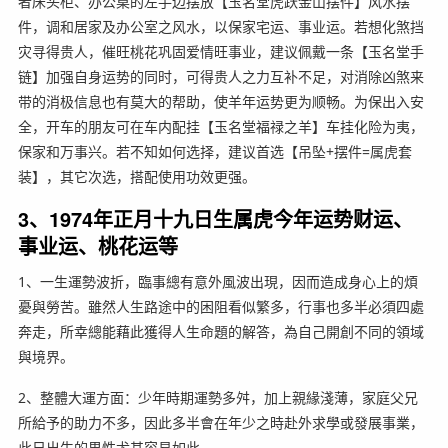
者床头柜、办公桌的左手边摆放【玉名堂虎跃金山摆件】风水摆
件，调和居家及办公室之风水，以保家宅运、事业运。若想化煞挡
灾寻得贵人，催旺桃花巩固爱情旺事业，建议佩戴一条【玉名堂手
链】加强自身运势的同时，可得贵人之力互补不足，对消除凶煞来
带的消极信息也有莫大的帮助，使羊年运势更为顺畅。为保出入安
全，开车的朋友可在车内配挂【玉名堂福禄之羊】车挂化险为夷，
保家和万事兴。若不知如何选择，建议首选【吊坠+摆件=属虎套
装】，其它次选，搭配使用功效更强。
3、1974年正月十九日生属虎今年运势财运、
事业运、桃花运等
1、一生運勢波折，臨事總有意外風波出現，因而造成身心上的煩
憂與勞苦。雖然人生路途中的困阻看似繁多，行事也多半必須四處
奔走，所幸總能藉此獲得人生命題的解答，為自己開創不同的領域
與境界。
2、整體大運方面：少年時期運勢多舛，加上親緣淺薄，家庭父兄
所給予的助力不多，因此多半會在年少之時赴外求學或發展事業，
此日出生的男性尤其容易如此