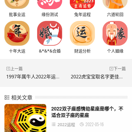
批事业运
缘份测试
兔年运程
六道轮回
十年大运
&*&*&合婚
财运分析
个人姻缘
上一篇
下一篇
1997年属牛人2022年运势，1997年属牛运势2021年运势
2022虎宝宝取名字更佳字，2022年属虎女宝宝取名大全
相关文章
2022双子座感情劫星座是哪个，不
适合双子座的星座
2022-05-16
2022运程