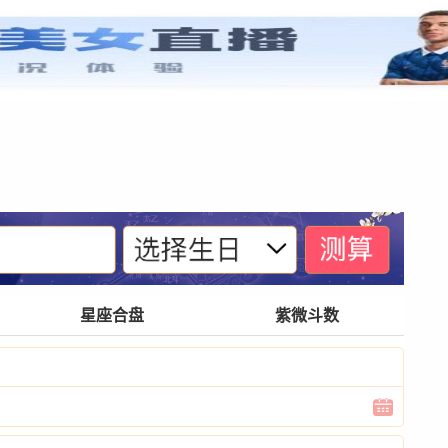
紫微基础
宫位体系
四化诀窍
格局玄奥
星座合盘
紫微斗数