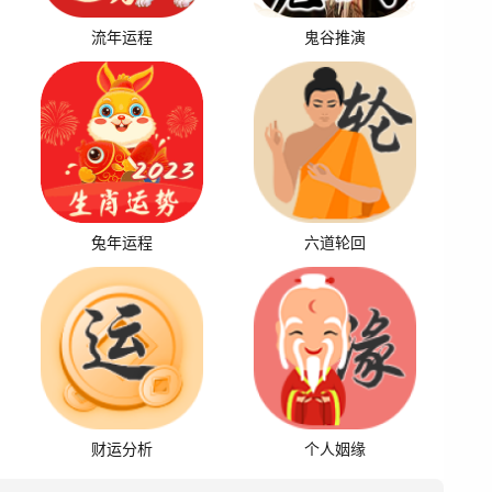
流年运程
鬼谷推演
兔年运程
六道轮回
财运分析
个人姻缘