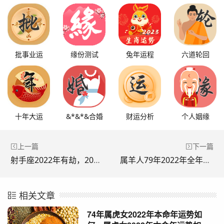
批事业运
缘份测试
兔年运程
六道轮回
十年大运
&*&*&合婚
财运分析
个人姻缘
上一篇
下一篇
射手座2022年有劫，2022 射手座大预言
属羊人79年2022年全年运势，79年属羊42岁以后财运
相关文章
74年属虎女2022年本命年运势如