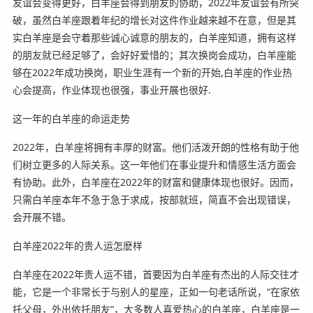
友谊会变得更好，白羊座会得到朋友的协助，2022年友谊会有所突
破，虽然白羊座跟着年纪的增长对这件作业越来越不在意，但是其
实白羊座是会守着那些诚心诚意的朋友的，白羊座知道，拥有这样
的朋友就已经足够了，会好好爱惜的；其次换岗会成功，白羊座能
够在2022年成功换岗，职业生涯有一个新的开始,白羊座的作业热
心会提高，作业体现也很强，事业开展也很好.
这一年的白羊座的命运走势
2022年，白羊座将拥有丰厚的财富。他们活泼开朗的性格有助于他
们树立更多的人际关系。这一年他们在事业提升和情感生活方面会
有协助。此外，白羊座在2022年的财富和健康体现也很好。因而，
只需白羊座本年不急于急于求成，按部就班，简直不会出现错误，
会开展不错。
白羊座2022年的贵人运怎麽样
白羊座在2022年贵人运不错，首要因为白羊座有杰出的人际交往才
能，它是一个非常长于与别人的星座，正如一句老话所说，“在家依
托父母，外出依托朋友”，大多数人喜爱热心的白羊座，白羊座是一