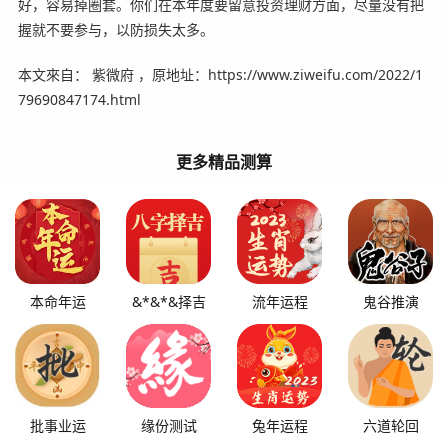
好，容易掉圈套。你们在本年度要留意投资理财方面，尽量没有把
握就不要参与，以防损失太多。
本文來自： 紫微府 ，原地址：https://www.ziweifu.com/2022/1
79690847174.html
更多精品测算
本命年运
&*&*&择吉
流年运程
鬼谷推演
批事业运
缘份测试
兔年运程
六道轮回