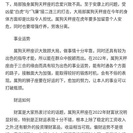
下，局部独身属狗天秤座的恋爱兴致不高。至于安康上的问题，受
凶星“白虎”与“飞廉”接二连三的打击，大局部属狗天秤座在今年的身
体方面却是比拟令人担忧。属狗天秤座在虎年要多加留意个人安
危，同时也要增强疗养，劳逸分离。
事业运势
属狗天秤座识大致顾大局，做事情十分牢靠，同时还具有较为
出色的指导才能，所以能在群众中脱颖而出。在2022年，属狗天秤
座由于三合的缘由而具有较为出色的事业运势，能有时通各个方面
的路子，接触面大为加强，能取得较好的锻炼时机，会有不俗的表
现。属狗的狮子座要在好运的下，愈加的努力，让本人的事业可以
打破瓶颈。
财运如何
财富是大家热衷讨论的话题，属狗天秤座在2022年财富状况明
显好些，特别是正财运表现十分不错，根本上除了稳定的工资收入
之外;还有额外的投资理财富品，收益相当可观。偏财运势不是很