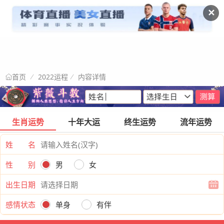
✕
2022运程
内容详情
首页
生肖运势
十年大运
终生运势
流年运势
姓 名
性 别
男
女
出生日期
感情状态
单身
有伴