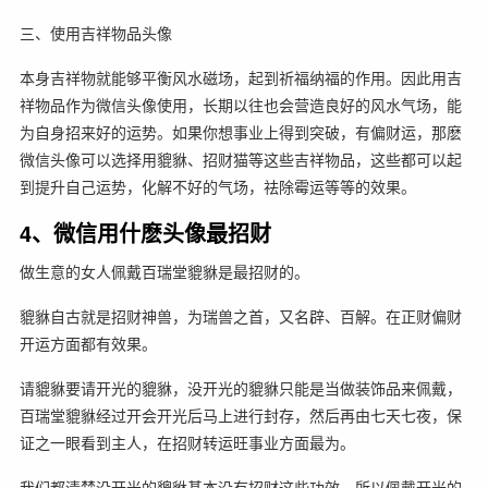
三、使用吉祥物品头像
本身吉祥物就能够平衡风水磁场，起到祈福纳福的作用。因此用吉
祥物品作为微信头像使用，长期以往也会营造良好的风水气场，能
为自身招来好的运势。如果你想事业上得到突破，有偏财运，那麽
微信头像可以选择用貔貅、招财猫等这些吉祥物品，这些都可以起
到提升自己运势，化解不好的气场，祛除霉运等等的效果。
4、微信用什麽头像最招财
做生意的女人佩戴百瑞堂貔貅是最招财的。
貔貅自古就是招财神兽，为瑞兽之首，又名辟、百解。在正财偏财
开运方面都有效果。
请貔貅要请开光的貔貅，没开光的貔貅只能是当做装饰品来佩戴，
百瑞堂貔貅经过开会开光后马上进行封存，然后再由七天七夜，保
证之一眼看到主人，在招财转运旺事业方面最为。
我们都清楚没开光的貔貅基本没有招财这些功效，所以佩戴开光的