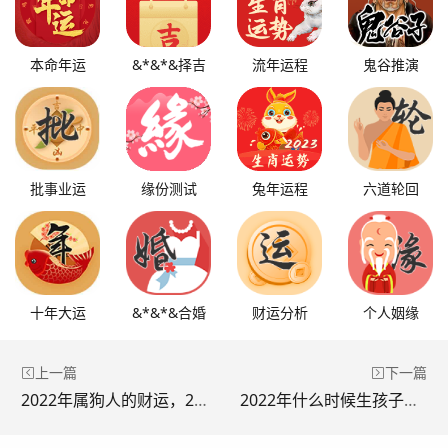
本命年运
&*&*&择吉
流年运程
鬼谷推演
批事业运
缘份测试
兔年运程
六道轮回
十年大运
&*&*&合婚
财运分析
个人姻缘
上一篇
下一篇
2022年属狗人的财运，2022年属狗人的全年财运
2022年什么时候生孩子比较好，2022年几月生宝宝更好为什么