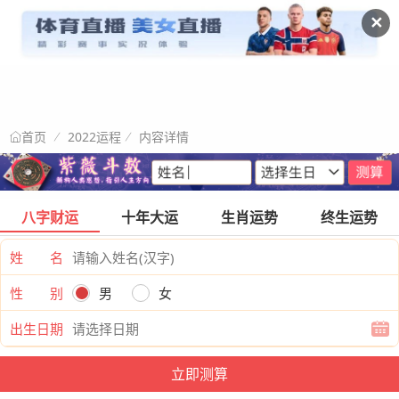
✕
2022运程
内容详情
首页
八字财运
十年大运
生肖运势
终生运势
姓 名
性 别
男
女
出生日期