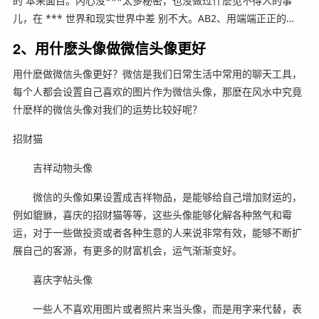
的 本来面目。内心没***太多秘密，也没做过什麽见不得人的事
儿，在 *** 世界和现实世界中差 别不大。AB2、用端端正正的…
2、用什麽头像做微信头像更好
用什麽做微信头像更好？微信是我们日常生活中常用的聊天工具，
每个人都会设置自己喜欢的图片作为微信头像，那麽在风水中究竟
什麽样的微信头像对我们的运势比较好呢？
招财猫
吉祥动物头像
微信的头像如果设置成吉祥物品，是能够给自己增加财运的，
例如貔貅，喜庆的招财猫等等，这些头像能够化解各种煞气和霉
运，对于一些做投资或者各种生意的人来说非常有效，能够不断扩
展自己的客源，有更多的财富机会，运气渐渐变好。
喜庆字帖头像
一些人不喜欢用图片或者照片来当头像，而是用字来代替，表