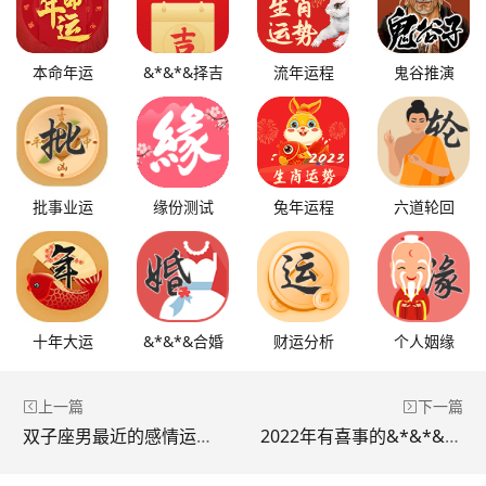
本命年运
&*&*&择吉
流年运程
鬼谷推演
批事业运
缘份测试
兔年运程
六道轮回
十年大运
&*&*&合婚
财运分析
个人姻缘
上一篇
下一篇
双子座男最近的感情运势，陶白白双子男感情
2022年有喜事的&*&*&，2022年正缘出现的日柱