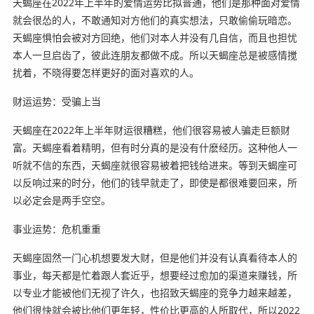
天蝎座在2022年上半年的爱情运势比拟普通，他们是那种面对爱情
就会很怂的人，不敢通知对方他们的真实想法，只敢偷偷玩暗恋。
天蝎座惧怕会被对方回绝，他们对本人并没有几自信，而且也担忧
本人一旦启齿了，彼此连朋友都做不成。所以天蝎座总是被感情搅
扰着，不晓得要怎样更好的面对喜欢的人。
财运运势：受骗上当
天蝎座在2022年上半年财运很糟糕，他们很容易被人骗走巨额财
富。天蝎座看着精明，但有时分真的是没有什麽经历。这种他人一
听就不信的东西，天蝎座就很容易被着把钱给进来。等到天蝎座可
以反响过来的时分，他们的钱早就走了，即使是都很难要回来，所
以必定会是两手空空。
事业运势：危机重重
天蝎座固然一门心机想要发大财，但是他们并没有认真看待本人的
事业，每天都是忙着跟人套近乎，想要经过愈加的渠道来赚钱，所
以专业才能被他们无视了许久，也招致天蝎座的竞争力越来越差，
他们很快就会被比他们更年轻，性价比更高的人所取代，所以2022