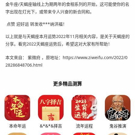
金牛座/天蝎座轴线上为期两年的食相系列的开始，这可能使你的名
字出现在灯光下，或带来令人兴奋的新合同和。
️ 点赞 迎好运 转发收***纳洪福！️
以上就是与天蝎座本月运势2022年11月相关内容，是关于天蝎座的
分享。看完2022天蝎座运势后，希望这对大家有所帮助！
本文來自： 紫微府 ，原地址：https://www.ziweifu.com/2022/0
28286848706.html
更多精品测算
本命年运
&*&*&择吉
流年运程
鬼谷推演