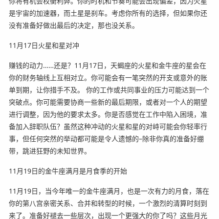
你将有机会权衡利弊。你的时机和节奏可能会出现偏差，因为火星
是宇宙的加速器，而土星是刹车。考虑你所有的选择，但如果你还
没有准备好做出最后的决定，那也没关系。
11月17日火星和星对冲
赚钱的动力……还是？11月17日，天蝎座的火星和金牛座的星会在
你的财务轴线上互相对立。你可能会有一笔突然的开支或意外的账
单到期，让你措手不及。 你的工作或共同事业的压力可能达到一个
突破点。你可能需要协商一些新的最后期限，或者对一个人的期望
进行调整，因为他的要求太多。你是否感觉在工作中陷入困境，准
备加入辞职队伍？虽然这种冲动的火星和星的对峙可能会你轻率行
事，但任何突然的举动都可能是令人遗憾的–除非你真的准备好绷
带，跳进狂野的未知世界。
11月19日的金牛座满月是月食季的开始
11月19日，当今年唯一的金牛座满月，也是一次有力的月食，落在
你的第八宫亲密关系、合并和转型的时候，一个激烈的清算时刻到
来了。准备好褪去一些层次，出现一个更强大的你了吗？这些月光