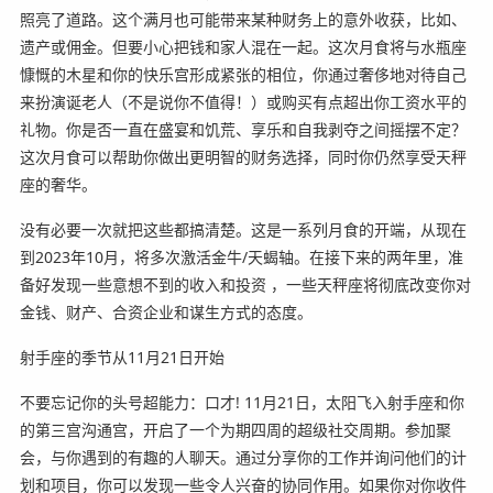
照亮了道路。这个满月也可能带来某种财务上的意外收获，比如、
遗产或佣金。但要小心把钱和家人混在一起。这次月食将与水瓶座
慷慨的木星和你的快乐宫形成紧张的相位，你通过奢侈地对待自己
来扮演诞老人（不是说你不值得！）或购买有点超出你工资水平的
礼物。你是否一直在盛宴和饥荒、享乐和自我剥夺之间摇摆不定？
这次月食可以帮助你做出更明智的财务选择，同时你仍然享受天秤
座的奢华。
没有必要一次就把这些都搞清楚。这是一系列月食的开端，从现在
到2023年10月，将多次激活金牛/天蝎轴。在接下来的两年里，准
备好发现一些意想不到的收入和投资 ，一些天秤座将彻底改变你对
金钱、财产、合资企业和谋生方式的态度。
射手座的季节从11月21日开始
不要忘记你的头号超能力：口才! 11月21日，太阳飞入射手座和你
的第三宫沟通宫，开启了一个为期四周的超级社交周期。参加聚
会，与你遇到的有趣的人聊天。通过分享你的工作并询问他们的计
划和项目，你可以发现一些令人兴奋的协同作用。如果你对你收件