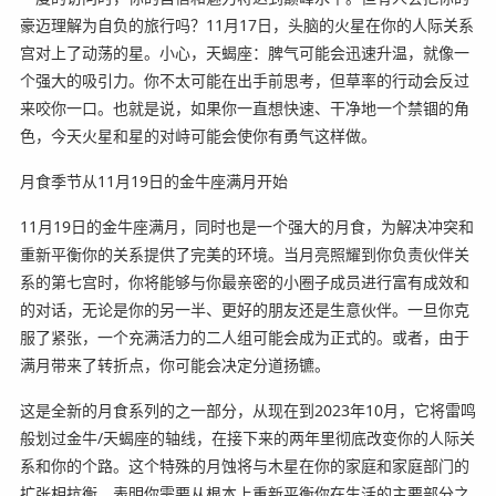
豪迈理解为自负的旅行吗？11月17日，头脑的火星在你的人际关系
宫对上了动荡的星。小心，天蝎座：脾气可能会迅速升温，就像一
个强大的吸引力。你不太可能在出手前思考，但草率的行动会反过
来咬你一口。也就是说，如果你一直想快速、干净地一个禁锢的角
色，今天火星和星的对峙可能会使你有勇气这样做。
月食季节从11月19日的金牛座满月开始
11月19日的金牛座满月，同时也是一个强大的月食，为解决冲突和
重新平衡你的关系提供了完美的环境。当月亮照耀到你负责伙伴关
系的第七宫时，你将能够与你最亲密的小圈子成员进行富有成效和
的对话，无论是你的另一半、更好的朋友还是生意伙伴。一旦你克
服了紧张，一个充满活力的二人组可能会成为正式的。或者，由于
满月带来了转折点，你可能会决定分道扬镳。
这是全新的月食系列的之一部分，从现在到2023年10月，它将雷鸣
般划过金牛/天蝎座的轴线，在接下来的两年里彻底改变你的人际关
系和你的个路。这个特殊的月蚀将与木星在你的家庭和家庭部门的
扩张相抗衡，表明你需要从根本上重新平衡你在生活的主要部分之