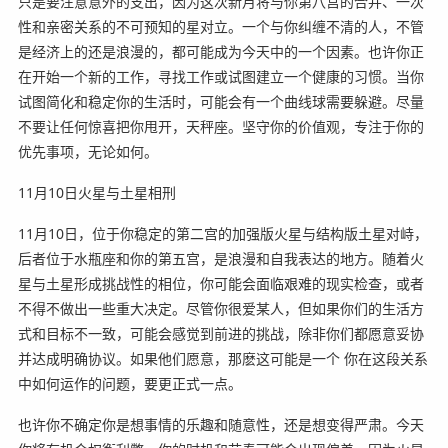
只是要注意意外的支出，因为这次新月将与你第八宫的合并、一次
性和亲密关系的不可预知的星对立。一个与你纠缠不清的人，不管
是经济上的还是浪漫的，都可能成为今天中的一个因素。也许你正
在开始一个新的工作，寻找工作或试图建立一个健康的习惯。当你
试图简化和稳定你的生活时，可能会有一个曲线球需要躲避。尽量
不要让任何惊喜把你甩开，天秤座。坚守你的价值观，专注于你的
优先事项，无论如何。
11月10日火星与土星相刑
11月10日，位于你稳定的第二宫的加强版火星与结构版土星对峙，
后者位于水瓶座和你的第五宫，是浪漫和自我表达的地方。随着火
星与土星形成挑战性的相位，你可能会面临艰难的现实检查，或者
不得不做出一些重大决定。尽管你很爱某人，但如果你们的生活方
式和目标不一致，可能会感觉到前进的挑战，除非你们都愿意妥协
并达成明确协议。如果他们愿意，那麽这可能是一个 你在这段关系
中如何运作的问题，要更正式一点。
也许你不确定你是想事情的乐趣和随意性，还是想变得严肃。今天