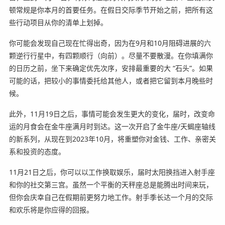
顿常规是你本月的首要任务。在假日交际季节开始之前，把所有这
些行动项目从你的清单上划掉。
你可能会发现自己现在忙得出奇，因为在9月和10月阻碍进展的六
颗逆行行星中，有四颗顺行（向前）。尽量不要散漫。在你填满你
的日历之前，坐下来确定优先次序，安排最重要的大 “石头”。如果
可能的话，把较小的事情委托给其他人，或者把它留到本月晚些时
候。
此外，11月19日之后，事情可能会发生更大的变化，届时，改变命
运的月食会在金牛座满月时到达。这一次开启了金牛座/天蝎座轴线
的新系列，从现在到2023年10月，将重塑你对金钱、工作、亲密关
系和投资的态度。
11月21日之后，你可以以工作换取娱乐，届时太阳换挡进入射手座
和你的社交第三宫。虽然一个平衡的天秤座总是能腾出时间来玩，
但你会庆幸自己在假期前更努力地工作。射手季长达一个月的交际
和欢乐将是你应得的回报。