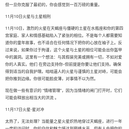
但一旦你克服了最初的，你会感觉到一百万磅的重量。
11月10日火星与土星相刑
11月10日，激烈的火星在天蝎座与僵硬的土星在水瓶座和你的第四
宫家庭、家人和情感基础陷入了紧张的相位。不是每个人都需要知
道你的童年故事，也不适合在任何情况下把你的心放在袖子上。反
过来说，如果你过于拘谨，这个火星与土星的相位可能会出你盔甲
中的漏洞。这里有一个想法：与其假装完美或拥有一切，不如对爱
你的人真实。他们 在旁边支持你–但前提是你要让他们支持。确保
得到适当的自我护理。咄咄逼人的火星与谨慎的土星对峙，可能会
把你推到边缘。你很可能脸皮薄，对事情不以为然。
现在做一些有意识的 “情绪管理”，因为当情绪的闸门打开时，它们
可能会释放出相当大的洪流 。
11月17日火星-星对冲
太热了，无法处理？当能量之星火星炽热地穿过天蝎座，进行一年
一度的访问时，你的自信和魅力将达到巅峰水平。但有人会把你的