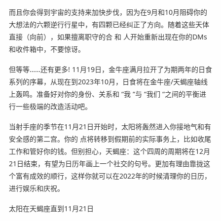
而且你会得到宇宙的支持来加快步伐，因为在9月和10月阻碍你的
大想法的六颗逆行行星中，有四颗已经纠正了方向。随着这些天体
直接（向前），如果擅离职守的合 和 人开始重新出现在你的DMs
和收件箱中，不要惊讶。
但等等……还有更多! 11月19日，金牛座满月拉开了为期两年的日食
系列的序幕，从现在到2023年10月，日食将在金牛座/天蝎座轴线
上轰鸣。准备好对你的身份、关系和 “我 “与 “我们 “之间的平衡进
行一些极端的改造活动吧。
当射手座的季节在11月21日开始时，太阳将轰然进入你接地气和有
安全感的第二宫。你的 点将转移到假期前的实际事务上，比如收尾
工作和管好你的钱。但别担心，天蝎座：这个四周的周期将在12月
21日结束，有望为日历年画上一个社交的句号。更加有理由靠拢这
个富有成效的顺行，这样你就可以在2022年的时候清理你的日历，
进行娱乐和庆祝。
太阳在天蝎座直到11月21日