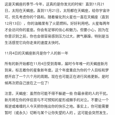
这是天蝎座的季节–今年，这真的是你发光的时候！直到11月21
日，太阳在天蝎座。直到11月21日，太阳都在天蝎座，给你宇宙许
可，优先考虑你的个路和。随着催化剂火星也一直在天蝎座（直到
12月13日），你的油箱里有了火箭燃料。好好利用吧。火星每两年
才会访问你的星座。你会有足够的信心和魅力。但要小心，因为在
你意识到之前，你也会很容易感到压力过大，脾气暴躁，特别是当
生活感觉它向你走来的速度太快时。
11月4日的天蝎座新月是你个人的新一年
所有的新开始都在11月4日受到青睐，届时今年唯一的天蝎座新月
到来，标志着你的星象新年度。这个年度重启为你的个人目标和梦
想开启了一个六个月的周期。现在也可能正在进行风格更新。是时
候再次把自己放在之一位了!
注意，天蝎座：虽然你可能不得不躲避一些 你最亲密的人的干扰。
新月将在你的伴侣宫与不可预知的星形成棘手的对立。不要让一个
叛逆或难缠的人今天把你拖出你的快乐之地。事实上，你可能需要
暂时（或永久）切断与某个让你失望的人的 。这可能会突然发生，