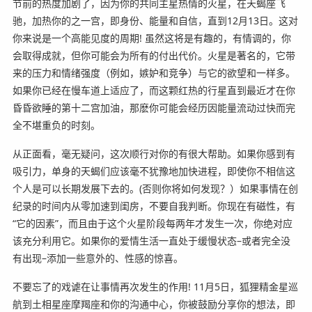
节前的热度加剧了，因为你的共同主星热情的火星，在天蝎座飞
驰，加热你的之一宫，即身份、能量和自信，直到12月13日。这对
你来说是一个高能见度的周期! 虽然这将是有趣的，有情调的，你
会取得成就，但你可能会为所有的付出代价。火星是著名的，它带
来的压力和情绪强度（例如，嫉妒和竞争）与它的欲望和一样多。
如果你已经在慢车道上适应了，而这颗红热的行星直到最近才在你
昏昏欲睡的第十二宫加油，那麽你可能会经历因能量流动过快而完
全不堪重负的时刻。
从正面看，毫无疑问，这次顺行对你的有很大帮助。如果你感到有
吸引力，单身的天蝎们应该毫不犹豫地加快进程，即使你不相信这
个人是可以长期发展下去的。(否则你将如何发现？）如果事情在创
纪录的时间内从零加速到闺房，不要自我判断。你现在有磁性，有
“它的因素”，而且由于这个火星阶段每两年才发生一次，你绝对应
该充分利用它。如果你的爱情生活一直处于缓慢状态–或者完全没
有出现–添加一些意外的、性感的惊喜。
不要忘了的戏谑在让事情再次发生的作用! 11月5日，狐狸精金星巡
航到土相星座摩羯座和你的沟通中心，你被鼓励分享你的想法，即