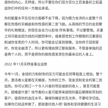
道你的内心，天秤座，所以不要在你们双方百分之百准备好之前逼
迫你们中的任何一方做出承诺。
你的能量水平在任何方面都不会下降，因为精力充沛的火星整个月
都在热情的天蝎座和你性感的第二宫飞驰。从高档的节日约会到奢
华的礼物赠送，你现在会全力以赴地 所有事情。不过要警惕。夫妻
之间可能会因为钱的问题而争吵，或者感觉到工作期限的沉重感在
削减你宝贵的个人时间。你可能会记录到很晚，当你终于回到家
时，你完全崩溃了。所以更有理由预订那些服务，不管是单独的还
是两个人的，而不是把你的挫败感发泄在你最亲近的人身上。️
2022 年11月天秤座事业运势
今年11月，金钱的力和财务的压力可能会在同等程度上增加。整个
月，激活者火星都在天蝎座，为你的工作、现金流和安全的第二宫
加热。你可以预订一个令人兴奋的项目或新的收入 ，甚至可能晋
升。困难是什麽？快节奏的火星可能带来超短的最后期限和苛刻的
客户，提高你的血压水平。确保你确定优先次序，不要咬牙切齿。
如果你已经这样做了，那就委托他人吧! 锻炼和坚持健康的生活习