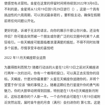
使感觉有点冒险。金星在这里的停留时间将持续到2022年3月6日。
不利的是，金星将从12月19日到1月29日逆行（），这是一个具有
挑战性的六周周期，可以测试最亲密的 。要积极主动，确保在假期
前将任何问题公开化。
更好的是，诉诸于无言的语言，向你的展示什麽让你兴奋。还没有
伴侣？你可能会突然被一个朋友或你更广泛的社交圈中的某个人疯
狂吸引。一些天蝎座可能面临着浪漫满屋的尴尬，不得不同时处理
多个前景。尽情享受丰收的喜悦吧️
2022 年11月天蝎座职业运势
为赢得胜利而努力! 随着行动派的火星在12月13日之前对天蝎座进
行两年一次的访问，你有一个难得的窗口，可以真正去实现你的目
标。天蝎座，什麽对你最重要？火星在天蝎座你追随你的，并将个
望置于你”应该 “做的事情之上。随着这颗红色行星提升你的勇气和
魅力，你的大胆举动将得到回报，特别是在11月4日天蝎座新月附
近，这标志着你的个人新一年。一个合作机会可能在11月19日或附
近突然出现，届时金牛座的月食（满月）会扫进你的 第七宫。这是