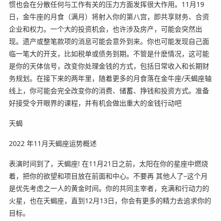
惯也会在分散任何与工作有关的压力方面发挥很大作用。11月19
日，金牛座的月食（满月）将射入你的第八宫，即共享财务、合资
企业和权力。一个大的投资机会，也许涉及房产，可能会突然出
现。遗产或整笔款项的消息可能会意外到来。你也可能发现自己面
临一笔大的开支，比如税单或债务到期。不管是什麽情况，这可能
是你的天体信号，改变你处理金钱的方式，包括日常收入和长期财
务规划。在接下来的两年里，随着更多的月食落在金牛座/天蝎座轴
线上，你可能会完全改变你的消费、储蓄、挣钱和投资方式。准备
好接受令开眼界的课程，并有机会做出重大的金钱行动吧
天蝎️
2022 年11月天蝎座运势概述
表演时间到了，天蝎座! 在11月21日之前，太阳在你的星座中燃烧
着，把你的欲望和项目放在前面和中心。不要再 其他人了–这个月
是优先考虑之一人的黄金时间。你的共同主宰者，充满和行动力的
火星，也在天蝎座，直到12月13日，你会有更多的精力去追求你的
目标。