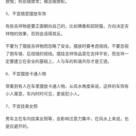
放兔；狗忌摆放龙；猪忌摆放蛇。
5、不宜随意摆放车饰
有些吉祥物是要正面朝向自己的，比如佛像和招财猫，方向决定吉
祥物的效果，否则会适得其反。
不要为了摆放吉祥物而忽略了安全。摆放时要考虑视线，不要忽视
了倒车镜、后视镜的视线。摆挂吉祥饰品意在吉祥平安，而吉祥一
定要建立在安全的基础上，人与车的和谐共存才是王道。
6、不宜摆放卡通人物
常看到有人在车里摆放卡通人物，从风水角度来说，这样的车饰有
小人寓意，车内时时可见，更易犯小人。
7、不宜挂美女照
男车主在车内挂美女照等，会影响注意力集中，在风水上来说，也
是应避开的。