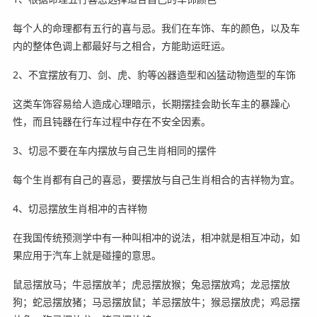
每个人的命理都有五行的喜与忌。我们在车饰、车的颜色，以及车
内的整体色调上都最好与之相合，方能助运旺运。
2、不宜摆放有刀、剑、虎、豹等凶器造型和凶猛动物造型的车饰
这类车饰容易给人造成心理暗示，长期摆挂会助长车主的暴躁心
性，而且钝器在行车过程中存在不安全因素。
3、切忌不要在车内摆放与自己生肖相同的摆件
每个生肖都有自己的喜忌，要摆放与自己生肖相合的吉祥物为宜。
4、切忌摆放生肖相冲的吉祥物
在我国传统预测学中有一种叫相冲的说法，相冲就是相互冲动，如
果应用于汽车上就是碰撞的意思。
鼠忌摆放马；牛忌摆放羊；虎忌摆放猴；兔忌摆放鸡；龙忌摆放
狗；蛇忌摆放猪；马忌摆放鼠；羊忌摆放牛；猴忌摆放虎；鸡忌摆