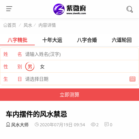
风水
内容详情
首页
八字精批
十年大运
八字合婚
六道轮回
姓 名
性 别
男
女
生 日
车内摆件的风水禁忌
风水大师
2020年07月19日 09:54
2
0