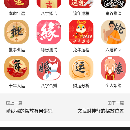
本命年运
八字择吉
流年运程
鬼谷推演
批事业运
缘份测试
兔年运程
六道轮回
十年大运
八字合婚
财运分析
个人姻缘
上一篇
下一篇
婚纱照的摆放有何讲究
文武财神爷的摆放位置