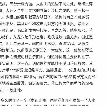
威武，天台贵耀秀丽。太祖山的这些不同之处，继续贯穿
湖，大开大合中凸显它的气魄；溪口之龙脉，则一起一
气。少祖山的区别就更为明显了，被称为南岳71峰的韶
而无不及，其战斗性和攻击力对方均无法比拟。除此之
有趣的是，毛氏祖坟为牛拉车，直龙入首，结牛形穴；蒋
形结作。从龙穴结作形态看，毛氏祖坟力量尤大。浙江是
杭，浙江二分其一。辖内山明水秀，奇峰突起，龙脉灵
的好地方。水系发达是浙江的一大优势，这一优势在蒋氏
情朝揖之清流明显胜于韶山。但这种优势主要体现在丁、
事实证明了这一点。说韶峰的龙脉胜于溪口蒋氏故居，其
对手***的韶山短促有力、连接紧密、十分紧凑的山脉走
山翻转的北斗七星相比，蒋介石的溪口地形结构虽宽大而舒
形地貌布局散漫，缺乏凝聚力。蒋氏故居华丽秀气的漂亮
肘，一败涂地。
打多久时作了一个形象的比喻：国民党蒋介石犹如一个大水