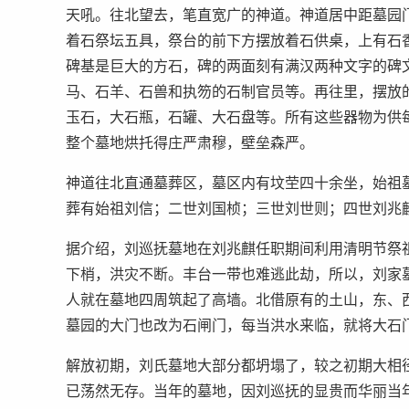
天吼。往北望去，笔直宽广的神道。神道居中距墓园
着石祭坛五具，祭台的前下方摆放着石供桌，上有石
碑基是巨大的方石，碑的两面刻有满汉两种文字的碑
马、石羊、石兽和执笏的石制官员等。再往里，摆放
玉石，大石瓶，石罐、大石盘等。所有这些器物为供
整个墓地烘托得庄严肃穆，壁垒森严。
神道往北直通墓葬区，墓区内有坟茔四十余坐，始祖
葬有始祖刘信；二世刘国桢；三世刘世则；四世刘兆
据介绍，刘巡抚墓地在刘兆麒任职期间利用清明节祭
下梢，洪灾不断。丰台一带也难逃此劫，所以，刘家
人就在墓地四周筑起了高墙。北借原有的土山，东、
墓园的大门也改为石闸门，每当洪水来临，就将大石
解放初期，刘氏墓地大部分都坍塌了，较之初期大相
已荡然无存。当年的墓地，因刘巡抚的显贵而华丽当