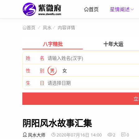
星情阐述
首页
风水
内容详情
首页
八字精批
十年大运
姓 名
性 别
男
女
生 日
阴阳风水故事汇集
风水大师
2020年07月16日 14:00
2
0