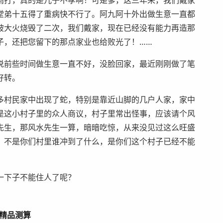
雨打，真的是儿子不孝啊！可是爹，这三年来，我们戴家
堂弟十五得了重病快不行了。阿九阿十外出做生意一直都
被大火烧毁了二次，我们戴家，现在已经没有能力再造那
子，还把您留下的那点家业也给败光了！……
说前些时间做生意一直不好，没脸回家，最近刚刚做了笔
好转。
多村民家中出现了蛇，特别是靠近山脚的几户人家，家中
是这小村子里的众人商议，村子里常出怪事，应该请个风
先生，那风水先生一算，暗暗吃惊，从来没见过这么旺盛
：不是你们村里谁冲到了什么，是你们这个村子已经不能
一下子不能住人了呢？
精品测算