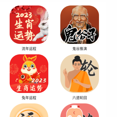
流年运程
鬼谷推演
兔年运程
六道轮回