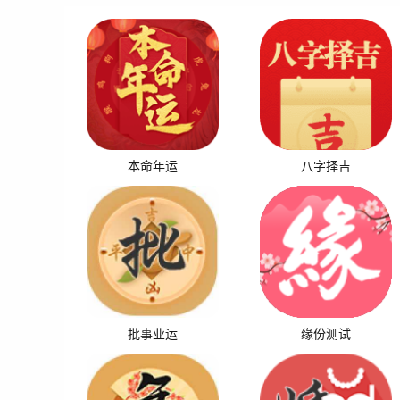
本命年运
八字择吉
批事业运
缘份测试