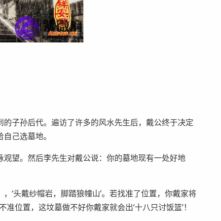
到的子孙后代。遍访了许多的风水先生后，戴公终于决定
给自己选墓地。
脉观望。然后李先生对戴公说：你的墓地现有一处好地
，‘头戴纱帽岩，脚踏狼幢山’。若找准了位置，你戴家将
不准位置，这坟墓做不好你戴家就会出‘十八只讨饭篮’！