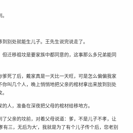
到。
移到别处就能生儿子。王先生说完说走了。
。但迁移祖坟是要家族中都同意的，这事那么多兄弟能同
你爹死了后，戴家真是一天比一天旺，可是怎么偏偏我家
不你叫几个人，晚上悄悄地把父亲的棺材拿出来放到别处
坟。
家的人，准备在深夜把父母的棺材给移地方。
到了父亲的坟前，对着父母说道：爹，不是儿子不孝，让
孝有三，无后为大’，我就是为了有个儿子传个后，您老别