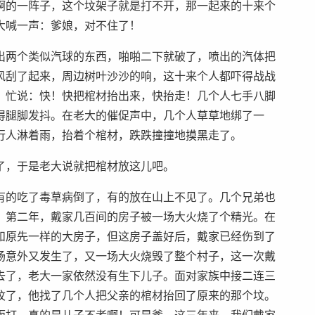
啊的一阵子，这个坟架子就是打不开，那一起来的十来个
大喊一声：爹娘，对不住了！
出两个类似汽球的东西，啪啪二下就破了，喷出的汽体把
风刮了起来，周边树叶沙沙的响，这十来个人都吓得战战
，忙说：快！快把棺材抬出来，快抬走！几个人七手八脚
得腿脚发抖。在老大的催促声中，几个人草草地绑了一
行人淋着雨，抬着个棺材，跌跌撞撞地摸黑走了。
了，于是老大说就把棺材放这儿吧。
有的吃了毒草病倒了，有的放在山上不见了。几个兄弟也
。第二年，戴家几百间的房子被一场大火烧了个精光。在
和原先一样的大房子，但这房子盖好后，戴家已经伤到了
场意外又发生了，又一场大火烧毁了整个村子，这一次戴
去了，老大一家依然没有生下儿子。面对家族中接二连三
坟了，他找了几个人把父亲的棺材抬回了原来的那个坟。