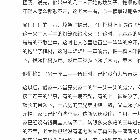
怪我。说完，他带来的几个人开始敲坟架子。挖啊敲
年轻人怎么都敲不开，这老大一看，心一横拿过锄头
嘭！！！的一声，坟架子被敲开了！棺材上面唿得飞
这十来个人手中的灯笼都给吹灭了！这时，阴森森的
兢兢的不敢出声，这时老大心里也冒出一阵阵的冷汗
的拖出了棺材，这时轰隆隆！一声响雷，把一群人吓
下，抬起棺材就走。没走二步就下起了大雨，老大一
他们抬到了另一座山——伍丘时，已经没有力气再走
这以后，戴家十八堂兄弟家中的牛一头一头的减少，
接二连三的出事，有的一病不起，有的上山被蛇咬了
族长的带领下，十八房的堂兄弟团结一致，又盖起了
元神，家底已经有些空虚。这新房还没住几个月，一
家已经没有钱再盖大房子了。转眼多灾多难的三年过
的不幸，老大也已经没有能力为父亲再去做一座新的