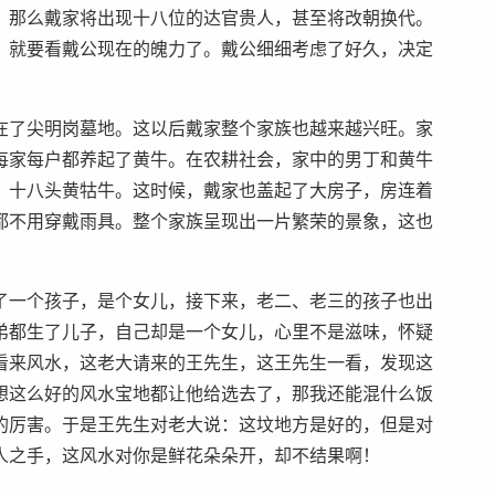
，那么戴家将出现十八位的达官贵人，甚至将改朝换代。
，就要看戴公现在的魄力了。戴公细细考虑了好久，决定
在了尖明岗墓地。这以后戴家整个家族也越来越兴旺。家
每家每户都养起了黄牛。在农耕社会，家中的男丁和黄牛
，十八头黄牯牛。这时候，戴家也盖起了大房子，房连着
都不用穿戴雨具。整个家族呈现出一片繁荣的景象，这也
了一个孩子，是个女儿，接下来，老二、老三的孩子也出
弟都生了儿子，自己却是一个女儿，心里不是滋味，怀疑
看来风水，这老大请来的王先生，这王先生一看，发现这
想这么好的风水宝地都让他给选去了，那我还能混什么饭
的厉害。于是王先生对老大说：这坟地方是好的，但是对
人之手，这风水对你是鲜花朵朵开，却不结果啊！