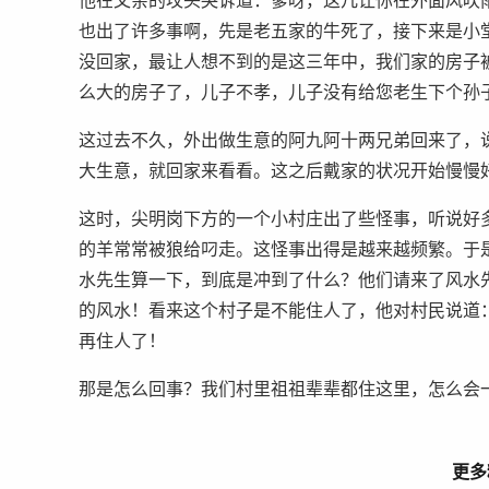
他在父亲的坟头哭诉道：爹呀，这几让你在外面风吹
也出了许多事啊，先是老五家的牛死了，接下来是小
没回家，最让人想不到的是这三年中，我们家的房子
么大的房子了，儿子不孝，儿子没有给您老生下个孙
这过去不久，外出做生意的阿九阿十两兄弟回来了，
大生意，就回家来看看。这之后戴家的状况开始慢慢
这时，尖明岗下方的一个小村庄出了些怪事，听说好
的羊常常被狼给叼走。这怪事出得是越来越频繁。于
水先生算一下，到底是冲到了什么？他们请来了风水
的风水！看来这个村子是不能住人了，他对村民说道
再住人了！
那是怎么回事？我们村里祖祖辈辈都住这里，怎么会
更多