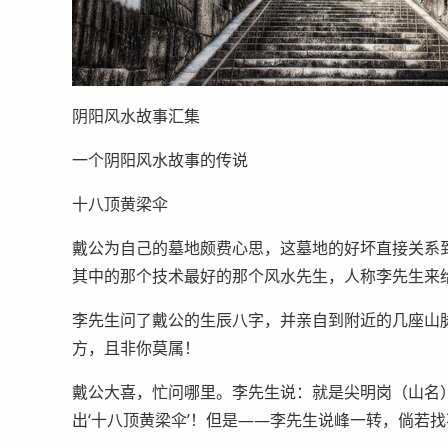
阴阳风水故事汇集
一个阴阳风水故事的传说
十八顶黄梁伞
戴公为自己的墓地颇费心思，这墓地的好坏直接关系
其中的那个技术最好的那个风水先生，人称李先生来
李先生问了戴公的生辰八字，并亲自到附近的几座山
方，且非你莫属！
戴公大喜，忙问哪里。李先生说：就是尖明岗（山名）
出‘十八顶黄梁伞’！但是——李先生说峰一转，倘若找