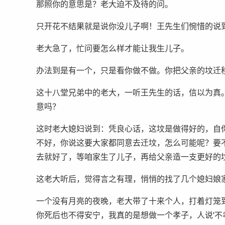
那照你的意思是？老大迫不及待的问。
只开花不结果就是说你没儿子啊！王先生们惋惜的说
老大急了，忙问要怎么样才能让我生儿子。
办法到是有一个，只是看你做不做。你把父亲的坟迁
这十八堂兄弟中的老大，一听王先生的话，信以为真
意吗？
这时老大媳妇说到：凭良心话，这坟是做得好的，自
不好，你说这要大家都同意去迁坟，怎么可能呢？要
去就好了，等咱家生了儿子，再给父亲造一支更好的
这老大听后，觉得言之有理，悄悄的找了几个媳妇娘
一个没有月亮的夜晚，老大带了十来个人，打着灯笼
你死后也不得安宁，我真的是想做一个孝子，人说‘不