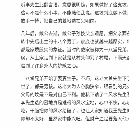
听李先生此翻言语，意思很明确，如果做好了这支坟
这可不是什么小事，不能随便乱说。这坟到底做不做
放手一搏，把自己的墓地选在尖明岗。
几年后，戴公去逝，戴公子孙按父亲遗愿，把父亲葬
族中先后出生的十八个男丁，家底也就越来越厚实，
都是家境殷实的象征。当时的戴家被称为十八堂兄弟
房，从上家走到下家就是从村头伸到了村尾，下雨天
遭到了许多外人的妒嫉之心。
十八堂兄弟开始了娶妻生子。不巧，这老大首先生下
世了，都是男孩。这老大为人心胸狭窄，眼看别的兄
父母的坟是不是对自己不利。他私下请了个风水先生
李先生选的墓地真是难得的风水宝地，心中不快，心
吃，干脆把你的风水给破了，也让大家知道我王先生
你却不太好，虽然家中能兴旺，但财产注定要落入他