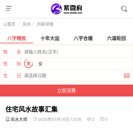
风水
内容详情
首页
八字精批
十年大运
八字合婚
六道轮回
姓 名
性 别
男
女
生 日
住宅风水故事汇集
风水大师
2020年07月16日 13:56
2
0