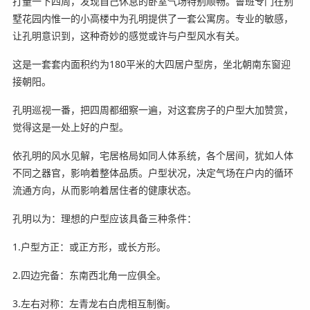
打量一下四周，发现自己休息的卧室气场特别顺畅。鲁班专门在别
墅花园内惟一的小高楼中为孔明提供了一套公寓房。专业的敏感，
让孔明意识到，这种奇妙的感觉或许与户型风水有关。
这是一套套内面积约为180平米的大四居户型房，坐北朝南东窗迎
接朝阳。
孔明巡视一番，把四周都细察一遍，对这套房子的户型大加赞赏，
觉得这是一处上好的户型。
依孔明的风水见解，宅居格局如同人体系统，各个居间，犹如人体
不同之器官，影响着整体品质。户型状况，决定气场在户内的循环
流通方向，从而影响着居住者的健康状态。
孔明以为：理想的户型应该具备三种条件：
1.户型方正：或正方形，或长方形。
2.四边完备：东南西北角一应俱全。
3.左右对称：左青龙右白虎相互制衡。