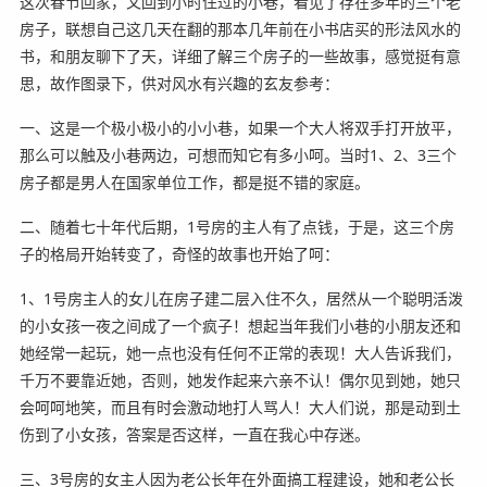
这次春节回家，又回到小时住过的小巷，看见了存在多年的三个老
房子，联想自己这几天在翻的那本几年前在小书店买的形法风水的
书，和朋友聊下了天，详细了解三个房子的一些故事，感觉挺有意
思，故作图录下，供对风水有兴趣的玄友参考：
一、这是一个极小极小的小小巷，如果一个大人将双手打开放平，
那么可以触及小巷两边，可想而知它有多小呵。当时1、2、3三个
房子都是男人在国家单位工作，都是挺不错的家庭。
二、随着七十年代后期，1号房的主人有了点钱，于是，这三个房
子的格局开始转变了，奇怪的故事也开始了呵：
1、1号房主人的女儿在房子建二层入住不久，居然从一个聪明活泼
的小女孩一夜之间成了一个疯子！想起当年我们小巷的小朋友还和
她经常一起玩，她一点也没有任何不正常的表现！大人告诉我们，
千万不要靠近她，否则，她发作起来六亲不认！偶尔见到她，她只
会呵呵地笑，而且有时会激动地打人骂人！大人们说，那是动到土
伤到了小女孩，答案是否这样，一直在我心中存迷。
三、3号房的女主人因为老公长年在外面搞工程建设，她和老公长