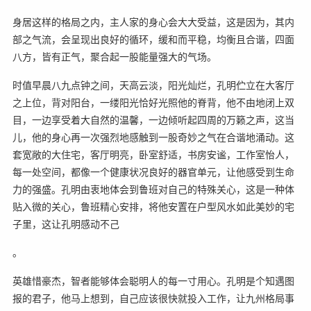
身居这样的格局之内，主人家的身心会大大受益，这是因为，其内
部之气流，会呈现出良好的循环，缓和而平稳，均衡且合谐，四面
八方，皆有正气，聚合起一股能量强大的气场。
时值早晨八九点钟之间，天高云淡，阳光灿烂，孔明伫立在大客厅
之上位，背对阳台，一缕阳光恰好光照他的脊背，他不由地闭上双
目，一边享受着大自然的温馨，一边倾听起四周的万籁之声，这当
儿，他的身心再一次强烈地感触到一股奇妙之气在合谐地涌动。这
套宽敞的大住宅，客厅明亮，卧室舒适，书房安谧，工作室怡人，
每一处空间，都像一个健康状况良好的器官单元，让他感受到生命
力的强盛。孔明由衷地体会到鲁班对自己的特殊关心，这是一种体
贴入微的关心，鲁班精心安排，将他安置在户型风水如此美妙的宅
子里，这让孔明感动不己
。
英雄惜豪杰，智者能够体会聪明人的每一寸用心。孔明是个知遇图
报的君子，他马上想到，自己应该很快就投入工作，让九州格局事