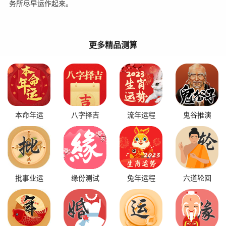
务所尽早运作起来。
更多精品测算
本命年运
八字择吉
流年运程
鬼谷推演
批事业运
缘份测试
兔年运程
六道轮回