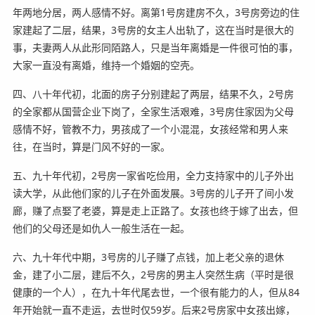
年两地分居，两人感情不好。离第1号房建房不久，3号房旁边的住
家建起了二层，结果，3号房的女主人出轨了，这在当时是很大的
事，夫妻两人从此形同陌路人，只是当年离婚是一件很可怕的事，
大家一直没有离婚，维持一个婚姻的空壳。
四、八十年代初，北面的房子分别建起了两层，结果不久，2号房
的全家都从国营企业下岗了，全家生活艰难，3号房住家因为父母
感情不好，管教不力，男孩成了一个小混混，女孩经常和男人来
往，在当时，算是门风不好的一家。
五、九十年代初，2号房一家省吃俭用，全力支持家中的儿子外出
读大学，从此他们家的儿子在外面发展。3号房的儿子开了间小发
廊，赚了点娶了老婆，算是走上正路了。女孩也终于嫁了出去，但
他们的父母还是如仇人一般生活在一起。
六、九十年代中期，3号房的儿子赚了点钱，加上老父亲的退休
金，建了小二层，建后不久，2号房的男主人突然生病（平时是很
健康的一个人），在九十年代尾去世，一个很有能力的人，但从84
年开始就一直不走运，去世时仅59岁。后来2号房家中女孩出嫁，