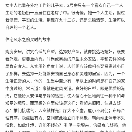
女主人也靠在外地工作的儿子去，2号房只有一个喜欢自己一个人
生活的老奶奶一直居住在老房子中。很奇怪，她一个人生活，但过
着健康、平实的生活。到现在九十二岁，还是头脑清楚、生活可以
自理的一个老人。
住宅风水之购买时的故事
购房安居，讲究合适的户型。选择好户型，就像挑选巧媳妇，既要
看外观，更要重内秀。时尚或另类的户型未必安适，平和安详的格
局肯定宜人。从实用的角度上说，人们更应该像相亲娶贤妻过小日
子那样，去选择一处能够安顿自己身心和灵魂的居室，因为，一个
生活正常的人，他的一生当中至少有一半以上的时间是在自己的家
中度过的。常言道：家就是避风良港。良好的户型，即是优质的港
湾，它能给人安详与宁静的感觉，使人信心十足地向往一种平和与
知足的境界。而理想的户型应该是这样：看起来顺眼，住进去舒
心：推门接瑞气，入室触祥光；厅大不空虚，屋小不局促；布局合
理有序，隐藏匿有方；空间彼此独立而不离散，朝向端正清晰不失
情趣，如此佳境，谁能不倾心？ 孔明一觉醒来，倍感身心舒畅，他