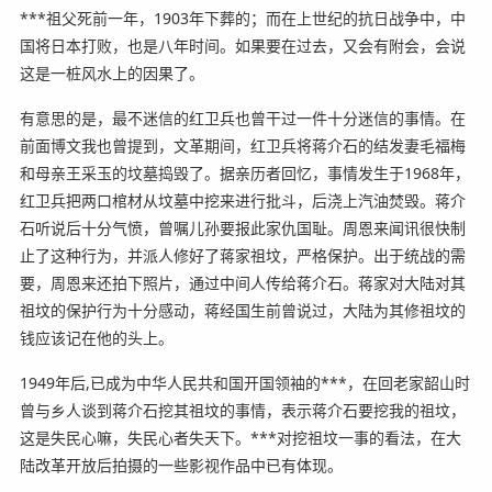
***祖父死前一年，1903年下葬的；而在上世纪的抗日战争中，中
国将日本打败，也是八年时间。如果要在过去，又会有附会，会说
这是一桩风水上的因果了。
有意思的是，最不迷信的红卫兵也曾干过一件十分迷信的事情。在
前面博文我也曾提到，文革期间，红卫兵将蒋介石的结发妻毛福梅
和母亲王采玉的坟墓捣毁了。据亲历者回忆，事情发生于1968年，
红卫兵把两口棺材从坟墓中挖来进行批斗，后浇上汽油焚毁。蒋介
石听说后十分气愤，曾嘱儿孙要报此家仇国耻。周恩来闻讯很快制
止了这种行为，并派人修好了蒋家祖坟，严格保护。出于统战的需
要，周恩来还拍下照片，通过中间人传给蒋介石。蒋家对大陆对其
祖坟的保护行为十分感动，蒋经国生前曾说过，大陆为其修祖坟的
钱应该记在他的头上。
1949年后,已成为中华人民共和国开国领袖的***，在回老家韶山时
曾与乡人谈到蒋介石挖其祖坟的事情，表示蒋介石要挖我的祖坟，
这是失民心嘛，失民心者失天下。***对挖祖坟一事的看法，在大
陆改革开放后拍摄的一些影视作品中已有体现。