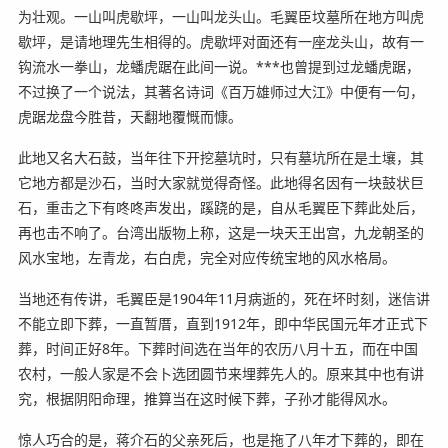
为壮观。一山叫虎歇坪，一山叫龙头山。毛翼臣坟墓所在地方叫虎
歇坪，是请地理先生相得的。虎歇坪对面还有一座龙头山，故有一
钩流水一拳山，龙蟠虎踞在此间一说。***也曾提到过龙蟠虎踞，
不过换了一个说法，其著名诗词《百万雄师过大江》中便有一句，
虎踞龙盘今胜昔，天翻地覆慨而慷。
此地又名大石鼓，当年往下开挖墓坑时，只有墓坑所在是土壤，其
它地方都是沙石，当时大家就觉得奇怪。此地得名因有一块鼓状巨
石，重击之下有咚咚声发出，蹊跷的是，自从毛翼臣下葬此处后，
再也击不响了。台湾出版物上称，这是一块天王出宫，九龙朝圣的
风水宝地，左青龙，右白虎，完全对应传统宝地的风水格局。
当地还有传讲，毛翼臣是1904年11月病逝的，死在坏时刻，迷信讲
不能立即下葬，一直暂厝，直到1912年，即中华民国元年才正式下
葬，时间正好8年。下葬时间选在当年的农历八月十五，而在中国
农村，一般人家是不会卜选团圆节来埋葬先人的。原来其中也有讲
究，根据阴阳命理，推算当在这时候下葬，子孙才能得风水。
惊人巧合的是，蒋介石的父亲死后，也是拖了八年才下葬的，即在