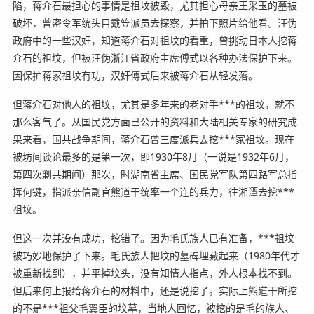
陷，蒋介石最担心的事情是祖坟被毁，尤其担心母亲王采玉的墓被
破坏，曾密令军统头目戴笠派员去探察，并拍下照片给他看。汪伪
政府中的一些汉奸，知道蒋介石对祖坟的看重，曾挑动日本人挖蒋
介石的祖坟，但被汪伪浙江省政府主席傅式以各种办法保护下来。
因保护蒋家祖坟有功，汉奸傅式后来被蒋介石从轻发落。
但蒋介石对他人的祖坟，尤其是多年来的老对手***的祖坟，就不
那么客气了。从国民党方面已公开的资料和大陆相关专家的研究成
果来看，国共战争期间，蒋介石曾三度派兵去挖***家祖坟。现在
被坊间谈论最多的是第一次，即1930年8月（一说是1932年6月，
第四次剿共期间）那次，时湖南省主席、国民党军队第四路军总指
挥何键，指派亲信副官熊道干统率一个连的兵力，往湘潭去挖***
祖坟。
但这一次并没有成功，挖错了。因为毛氏族人已有准备，***祖坟
被巧妙地保护了下来。毛氏族人把坟的墓碑埋藏起来（1980年代才
被重新找到），并平掉坟头，没有知情人指点，外人根本找不到。
但后来何上报给蒋介石的材料中，还是说挖了。实际上熊道干所挖
的不是***祖父毛翼臣的坟墓，当地人回忆，被挖的是毛的族人、