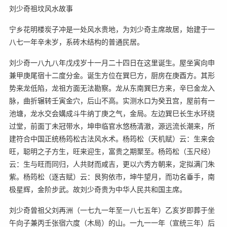
刘少奇祖坟风水故事
宁乡花明楼炭子冲是一处风水贵地，为刘少奇主席故居，始建于一
八七一年辛未岁，系砖木结构的普通民居。
刘少奇一八九八年戊戍岁十一月二十四日在这里诞生。屋坐寅向申
兼甲庚尾宿十二度分金。诞生方位在巽巳方，厨房在庚酉方。其形
势来龙低陷，龙祖方面无法勘察。龙从东南巽巳方来，辛巳金龙入
脉，曲折辗转壬寅金穴，后山不高。实测水口为癸丑宫，屋前有一
池塘，龙水交会媾成斗牛纳丁庚之气，金局。左边巽巳长生水环绕
过堂，前面丁未冠带水，坤申临官水悠杨清澈，源远流长潮来，所
建符合中国正统杨筠松古法风水术。杨筠松（天机赋）云：生来会
旺，聪明之子方生，旺来迎生，富贵之期聚至。杨筠松（玉尺经）
云：生与旺而同归，人共财而咸吉，更以六秀方朝来，定拟满门朱
紫。杨筠松（逐吉赋）云：艮狗依市，坤牛望月，而功名垂手，南
极星辉，金阶步武。故刘少奇贵为中华人民共和国主席。
刘少奇曾祖父刘再洲（一七九一年至一八七五年）乙亥岁即葬于坐
午向子兼丙壬张宿六度（木局）的山。一九一一年（宣统三年）后