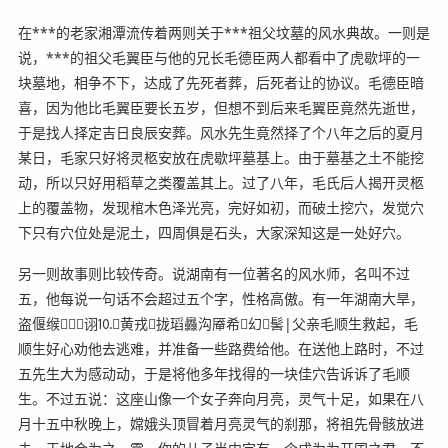
在***的老家湘潭流传着两则关于***祖父坟墓的风水典故。一则是
说，***的祖父毛翼臣与他的兄长毛德臣两人都看中了虎歇坪的一
块墓地，相争不下，达成了先死者葬，后死者让的协议。毛德臣暗
喜，因为他比毛翼臣要长五岁，但想不到后来毛翼臣竟然先逝世，
于是找人择定吉日良辰安葬。风水先生竟然择了个八年之后的夏月
某日，毛家只好将灵柩安放在虎歇坪墓基上。由于墓基之土不能挖
动，所以只好用稻草之类覆盖其上。过了八年，毛氏后人揭开灵柩
上的覆盖物，发现棺木色泽光亮，完好如初，而破土挖穴，发觉穴
下只有穴位处是泥土，四周俱是石头，大家深知这是一处好穴。
另一则故事则比较传奇。说湖南有一位著名的风水师，名叫不过
五，他每说一句话不会超过五个字，性格高傲。有一年湖南大旱，
盗偃缑诩⒑黄戎拢瑫灥沟厣希幻髺|父亲毛顺生救起，毛
顺生好心劝他去逃难，并准备一些路费给他。在送他上路时，不过
五先生大为感动动，于是将他多年找得的一块佳穴告诉诉了毛顺
生。不过五说：这座山像一个女子奔向月亮，灵气十足，如果在八
月十五中秋晚上，嫦娥头顶冒着月亮灵气的刹那，将祖先骨骸放进