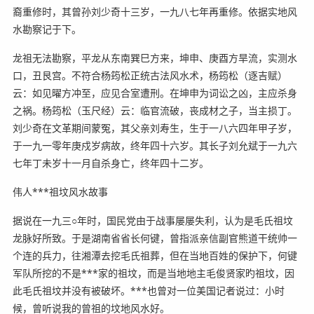
裔重修时，其曾孙刘少奇十三岁，一九八七年再重修。依据实地风
水勘察记于下。
龙祖无法勘察，平龙从东南巽巳方来，坤申、庚酉方旱流，实测水
口，丑艮宫。不符合杨筠松正统古法风水术，杨筠松（逐吉赋）
云：如见曜方冲至，应见合室遭刑。在坤申为词讼之凶，主应杀身
之祸。杨筠松（玉尺经）云：临官流破，丧成材之子，当主损丁。
刘少奇在文革期间蒙冤，其父亲刘寿生，生于一八六四年甲子岁，
于一九一零年庚戍岁病故，终年四十六岁。其长子刘允斌于一九六
七年丁未岁十一月自杀身亡，终年四十二岁。
伟人***祖坟风水故事
据说在一九三○年时，国民党由于战事屡屡失利，认为是毛氏祖坟
龙脉好所致。于是湖南省省长何键，曾指派亲信副官熊道干统帅一
个连的兵力，往湘潭去挖毛氏祖葬，但在当地百姓的保护下，何键
军队所挖的不是***家的祖坟，而是当地地主毛俊贤家旳祖坟，因
此毛氏祖坟并没有被破坏。***也曾对一位美国记者说过：小时
候，曾听说我的曾祖的坟地风水好。