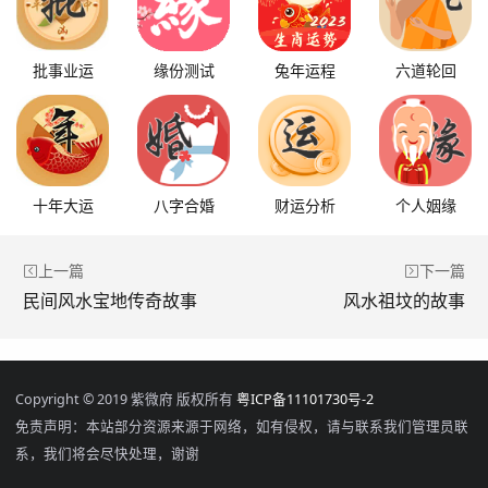
批事业运
缘份测试
兔年运程
六道轮回
十年大运
八字合婚
财运分析
个人姻缘
上一篇
下一篇
民间风水宝地传奇故事
风水祖坟的故事
Copyright © 2019 紫微府 版权所有
粤ICP备11101730号-2
免责声明：本站部分资源来源于网络，如有侵权，请与联系我们管理员联
系，我们将会尽快处理，谢谢