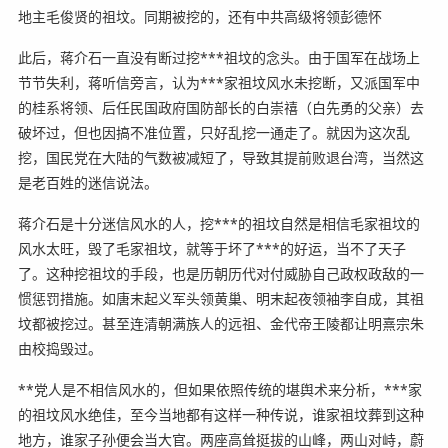
地主毛俊贤的祖坟。同期被挖的，还有中共高级将领彭德怀
此后，蒋介石一直没有断过挖***祖坟的念头。由于国军在战场上
节节失利，蒋听信旁言，认为***家祖坟风水未挖断，又派国军中
的桂系将领、后任民国政府国防部长的白崇禧（白先勇的父亲）去
破坏过，但也因搞不准位置，只好乱挖一通走了。就因为这次乱
挖，国民党在大陆的气数被减短了，导致其提前败退台湾，当然这
是老百姓的迷信说法。
蒋介石是十分迷信风水的人，挖***的祖坟自然是相信毛家祖坟的
风水太旺，毁了毛家祖坟，就等于坏了***的好运，当不了天子
了。这种挖祖坟的手段，也是历朝历代对付威胁自己政权政敌的一
惯惩罚措施。如唐末起义军头领黄巢、明末起夜领袖李自成，其祖
坟都被挖过。甚至连清朝满族人的远祖、金代帝王陵都让明熹宗朱
由校捣毁过。
**党人是不相信风水的，但如果依照传统的堪舆术来分析，***家
的祖坟风水绝佳，至今当地都有这样一种传说，谁家祖坟葬到这种
地方，谁家子孙便会当大官。两座高耸挺拔的山峰，两山对峙，蔚