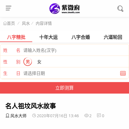
风水
内容详情
首页
八字精批
十年大运
八字合婚
六道轮回
姓 名
性 别
男
女
生 日
名人祖坟风水故事
风水大师
2020年07月16日 13:46
2
0