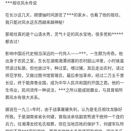
***祖坟风水传说
在长沙这几天，顺便抽时间游览了***的家乡，也看了他的祖坟，
我只能对风水这东西越来越神秘！
那祖坟真的是个山清水秀，灵气十足的风水宝地，很多党和*****
都去过！
影响中国近代史相当深远的一代伟人——***，一生颇为传奇。他
出身于农民之家，生长在湖南湘潭闭塞的农村韶山冲里，小时侯虽
然读过私塾，但也放过牛，种过菜，喂过猪，其后走出农村，读过
师范学校，又做过图书馆管理员，最后参加革命，经过二万五千里
长征，终于能席卷全国，成为中华人民共和国的开国之君。他的一
生伟业，民间流传一种说法，***之所以能成就霸业，与其曾祖所
葬风水有很大关系。
据说在一九三○年时，由于战事屡屡失利，认为是毛氏祖坟龙脉好
所致。于是湖南省省长何键，曾指派亲信副官熊道干统帅一个连的
兵力，往湘潭去挖毛氏祖葬，但在当地百姓的保护下，何键军队所