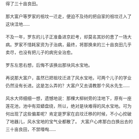
得了三十亩良田。
那大富户等罗家的祖坟一迁走，便迫不及待的把自家的祖坟迁入了
这块洼地……
不及一年，罗东的儿子正准备进京赶考，却莫名其妙的患了一场大
病。罗家不惜耗家资为子治病，最终，将那换来的三十亩良田几乎
卖尽，也没有把儿子的病完全治愈。
罗东左思右想，后悔不该换出那块风水宝地。
再说那大富户，虽然已把祖坟迁进了风水宝地，可两个儿子的学业
仍然没有长进。这是怎么弄的？大富户又去请教那个风水先生……
风水大师细细一想，遗憾地说：那棵大柳树旁的洼地下，原有一座
莲花池，池中有双蟒盘绕，所以，绝对是块难得的风水宝地。可为
何出现了这些偏差呢？肯定是罗家在启坟迁移的时候，不小心挖破
了地器儿，风水宝地的宝气全都散了。 大富户心疼那白白换出去的
三十亩良田，不禁嚎啕……