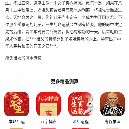
生。不过五说：这座山像一个女子奔向月亮，灵气十足，如果在八
月十五中秋晚上，嫦娥头顶冒着月亮灵气的刹那，将祖先骨骸放进
去，天地会为之一震，你的儿子当中定有一个成为为开国之君。不
过那个受恩宠的儿子，一生的命运就会立刻有转变，他的命中注定
先苦后甜，青少年时要受尽痛苦，但必有成功的一天。后来毛顺生
果如他言，把***祖父的骨骸葬到了嫦娥奔月的穴上，孕育出了中
华人民共和国的开国之君***。
胡氏祖坟的风水传说
更多精品测算
本命年运
八字择吉
流年运程
鬼谷推演