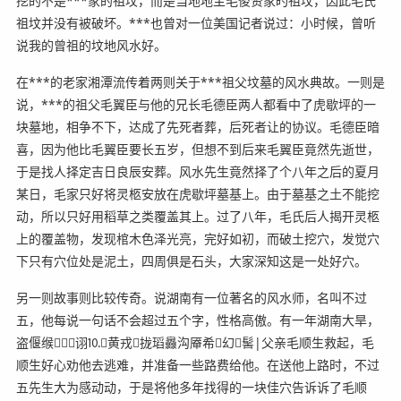
挖的不是***家的祖坟，而是当地地主毛俊贤家旳祖坟，因此毛氏
祖坟并没有被破坏。***也曾对一位美国记者说过：小时候，曾听
说我的曾祖的坟地风水好。
在***的老家湘潭流传着两则关于***祖父坟墓的风水典故。一则是
说，***的祖父毛翼臣与他的兄长毛德臣两人都看中了虎歇坪的一
块墓地，相争不下，达成了先死者葬，后死者让的协议。毛德臣暗
喜，因为他比毛翼臣要长五岁，但想不到后来毛翼臣竟然先逝世，
于是找人择定吉日良辰安葬。风水先生竟然择了个八年之后的夏月
某日，毛家只好将灵柩安放在虎歇坪墓基上。由于墓基之土不能挖
动，所以只好用稻草之类覆盖其上。过了八年，毛氏后人揭开灵柩
上的覆盖物，发现棺木色泽光亮，完好如初，而破土挖穴，发觉穴
下只有穴位处是泥土，四周俱是石头，大家深知这是一处好穴。
另一则故事则比较传奇。说湖南有一位著名的风水师，名叫不过
五，他每说一句话不会超过五个字，性格高傲。有一年湖南大旱，
盗偃缑诩⒑黄戎拢瑫灥沟厣希幻髺|父亲毛顺生救起，毛
顺生好心劝他去逃难，并准备一些路费给他。在送他上路时，不过
五先生大为感动动，于是将他多年找得的一块佳穴告诉诉了毛顺