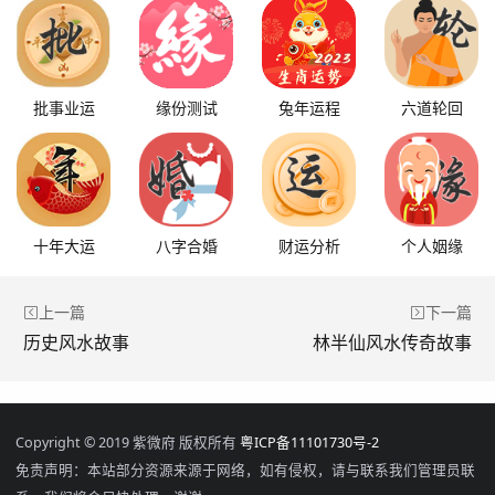
批事业运
缘份测试
兔年运程
六道轮回
十年大运
八字合婚
财运分析
个人姻缘
上一篇
下一篇
历史风水故事
林半仙风水传奇故事
Copyright © 2019 紫微府 版权所有
粤ICP备11101730号-2
免责声明：本站部分资源来源于网络，如有侵权，请与联系我们管理员联