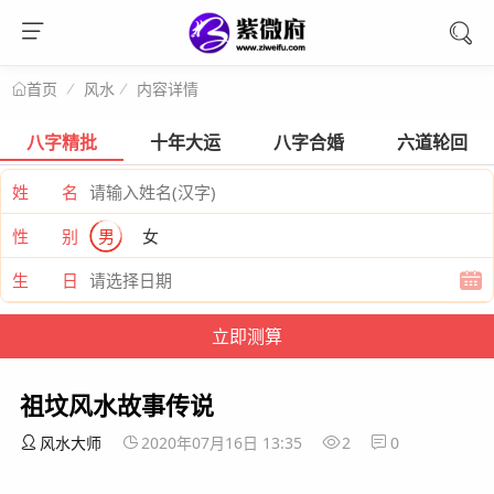
风水
内容详情
首页
八字精批
十年大运
八字合婚
六道轮回
姓 名
性 别
男
女
生 日
祖坟风水故事传说
风水大师
2020年07月16日 13:35
2
0