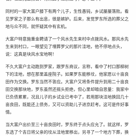
同村的一家大富户膝下有两个儿子，生性愚钝，乡试屡屡落败。看
见罗家之子那么有出息，很是嫉妒。后来，发觉罗东所选的葬父之
地与众不同，就怀疑其中有玄机。
大富户特意施重金聘请了一个风水先生来村中点拨风水。那风水先
生来到村口，一眼望见了埋葬罗父的那片洼地，他不停地点头，
说：这真是块风水宝地啊！
不久大富户主动跑到罗家，跟罗东商议，言称，看中了村口那柳树
下的洼地，想在那里盖座院子。如果罗东能移坟，他家愿以十亩良
田作为交换。罗东当然不答应。大富户又将条件提升到用二十亩良
田交换那块地，罗东虽然还摇头拒绝，但心里却暗自思量：我家中
已负债累累，况且儿子的乡试业已考中了，若用那块洼地换回几十
亩良田，既能还上债务，又可以资助儿子进京赶考。这可是件好事
情。
当大富户出价至三十亩良田时，罗东终于点头应允了。就这样，罗
东选了个吉日将父亲的坟从洼地里移出，另寻了一个地方下葬，换