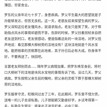
薄田，穷家舍业。
罗东的父亲年近七十岁了，身患疾病。罗父平生最大的愿望就是子
孙能够发达，但苦无良机。这一天，老朋友前来探望生病的罗父。
罗父深知这位老友懂风水，就请求指点。老友只是笑了笑，对于帮
助指点风水的事情却避而不答，告辞的时候，罗父拄着拐杖亲自把
老友送到村口，老友很感动，便遥指着远处的一块洼地，对罗父低
声地说：看见那棵大柳树旁的洼地没有？这块洼地就是个风水宝
地。能把祖辈的灵柩葬在此地者，其子孙日后必有大成。你身体不
好，不要再送了。快回吧。
言罢老友拜别而去…… 隔年罗父病情加重，把罗东唤至身前，将村
口大柳树下的洼地是块风水宝地的事情告诉了他。没过几天，罗父
病故。罗东按照父亲生前的嘱咐，把父亲的灵柩下葬于那棵大柳树
旁的洼地处。
罗东服孝守灵，眨眼间过去了三年，在此期间，罗东曾不惜欠债，
送唯一的儿子去读私塾。儿子很聪颖又勤奋好学，乡试考得第一
名。私塾先生预言：将来此子进京赶考，必中三甲。