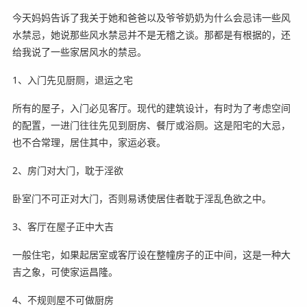
今天妈妈告诉了我关于她和爸爸以及爷爷奶奶为什么会忌讳一些风
水禁忌，她说那些风水禁忌并不是无稽之谈。那都是有根据的，还
给我说了一些家居风水的禁忌。
1、入门先见厨厕，退运之宅
所有的屋子，入门必见客厅。现代的建筑设计，有时为了考虑空间
的配置，一进门往往先见到厨房、餐厅或浴厕。这是阳宅的大忌，
也不合常理，居住其中，家运必衰。
2、房门对大门，耽于淫欲
卧室门不可正对大门，否则易诱使居住者耽于淫乱色欲之中。
3、客厅在屋子正中大吉
一般住宅，如果起居室或客厅设在整幢房子的正中间，这是一种大
吉之象，可使家运昌隆。
4、不规则屋不可做厨房