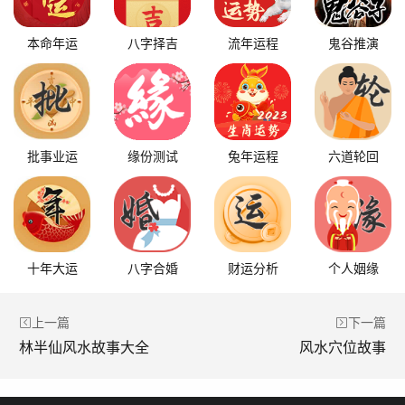
本命年运
八字择吉
流年运程
鬼谷推演
批事业运
缘份测试
兔年运程
六道轮回
十年大运
八字合婚
财运分析
个人姻缘
上一篇
下一篇
林半仙风水故事大全
风水穴位故事