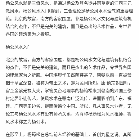
杨公风水就是三僚风水，是通过杨公及其名徒共同奠定的江西三元
派风水，杨公风水入门t提到，三合理论是杨公风水术理气的重要理
论。北京的故宫，南方的客家围屋，都是杨公风水文化与建筑有机
结合的杰作，不但是完美的建筑，而且是杰出的艺术作品，令世界
各国的建筑家为之折服。
杨公风水入门
北京的故宫，南方的客家围屋，都是杨公风水文化与建筑有机结合
的杰作，不但是完美的建筑，而且是杰出的艺术作品，令世界各国
的建筑家为之折服。中国堪舆学虽然萌芽甚早，唐朝以前一直被禁
锢于皇室深宫，被称为帝王之术，鲜为民间所知。唐·僖宗朝国师，
官至金紫光禄大夫，掌管灵台地理事的杨筠松来到赣南的兴国三僚
村定居带徒传艺，使风水术在赣南广泛流传，进而影响到广东、福
建、广西等周边省，继而传遍全中国。所以，凡从事风水业者，无
论其与杨公风水术有没有师承关系，均尊称杨筠松为风水祖师，将
风水术称之为杨公术。
在形峦上，杨筠松在总结前人经验的基础上，首创九星之说。其所