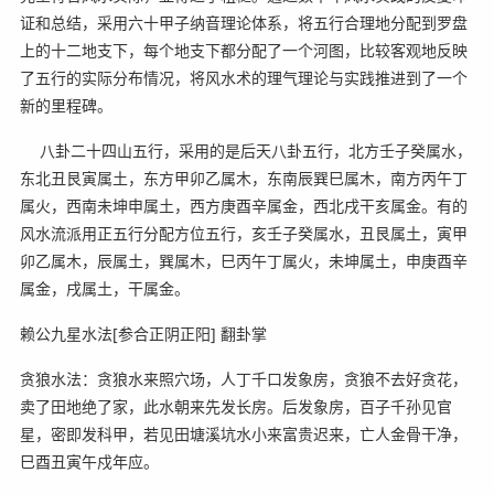
证和总结，采用六十甲子纳音理论体系，将五行合理地分配到罗盘
上的十二地支下，每个地支下都分配了一个河图，比较客观地反映
了五行的实际分布情况，将风水术的理气理论与实践推进到了一个
新的里程碑。
八卦二十四山五行，采用的是后天八卦五行，北方壬子癸属水，
东北丑艮寅属土，东方甲卯乙属木，东南辰巽巳属木，南方丙午丁
属火，西南未坤申属土，西方庚酉辛属金，西北戌干亥属金。有的
风水流派用正五行分配方位五行，亥壬子癸属水，丑艮属土，寅甲
卯乙属木，辰属土，巽属木，巳丙午丁属火，未坤属土，申庚酉辛
属金，戌属土，干属金。
赖公九星水法[参合正阴正阳] 翻卦掌
贪狼水法：贪狼水来照穴场，人丁千口发象房，贪狼不去好贪花，
卖了田地绝了家，此水朝来先发长房。后发象房，百子千孙见官
星，密即发科甲，若见田塘溪坑水小来富贵迟来，亡人金骨干净，
巳酉丑寅午戍年应。