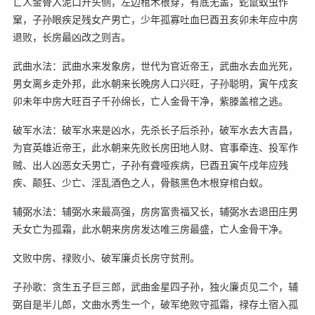
亡人金骨入泥口开头侧，左边棺木根穿，有底无盖，蛇鼠蚁虫作
窠，子孙眼疾足残女产男亡，少年孤寡吐血巳酉丑亥卯未年应中房
退败，长房最凶改之则吉。
武曲水法：武曲水来发象房，世代为官近帝王，武曲水去血光死，
男女离乡走外邦，此水朝来长晚房人口兴旺，子孙聪明，寅午戍亥
卯未年中房大旺百子千孙绵长，亡人金骨干净，紫滕盖棺之逃。
破军水法：破军水来是凶水，先杀长子后杀孙，破军水去大吉昌，
为官英雄近帝王，此水朝来先败长房田地人财、官事牵连、投军作
贼、出人凶恶女夭男亡，子孙有聋哑疾病，巳酉丑寅午戍年应残
疾、颠狂、少亡、淫乱酒色之人，骨骸黑色木根穿棺白蚁。
辅弼水法：辅弼水来最高强，房房富贵福又长，辅弼水去退田庄男
夭女亡为孤霜，此水朝来房房发达唯三房最盛，亡人金骨干净。
文败中房、禄败小、破军廉贞长房守贫刑。
子孙歌：贪生五子巨三郎，武曲金星四子孙，独火廉贞见二个，辅
弼自是半儿郎，文曲水秀生一个，破军绝败守孤霜，禄存土宿入孤