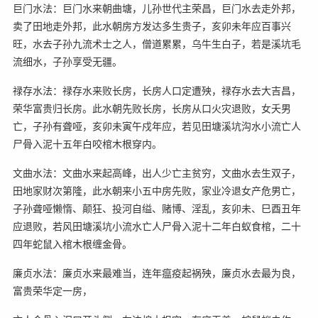
巨门水法：巨门水来朝曲塘，儿孙世代主荣昌，巨门水去走外邦，
卖了田地走外邦，此水朝房方发达多生贵子，亥卯未年应百事兴
旺，水去子孙九流术士之人，僧道累累，乌牛生白子，若是溪坑毛
流细水，子孙享受无疆。
禄存水法：禄存水来败长房，长房人口定遭殃，禄存水去大吉昌，
荣华富贵归长房。此水朝先败长房，长房从口火灾退败，女夭男
亡，子孙有聋哑，亥卯未寅午戍年应，若见田塘溪坑沟水小流亡人
尸骨入泥十五年白咬棺木根穿内。
文曲水法：文曲水来起高峰，出人少亡主贫穷，文曲水去生双子，
田地家财次第隆，此水朝来小五中房先败，家业冷退女产危男亡，
子孙聋哑懒惰、颠狂、投河自缢、赌博、淫乱，亥卯未、巳酉丑年
应退败，若风田塘溪坑小流水亡人尸骨入泥十二年白蚁食棺，二十
四年蛇鼠入棺木根缠金骨。
廉贞水法：廉贞水来最难当，连年瘟疫起祸殃，廉贞水去最为良，
富贵荣华定一房，