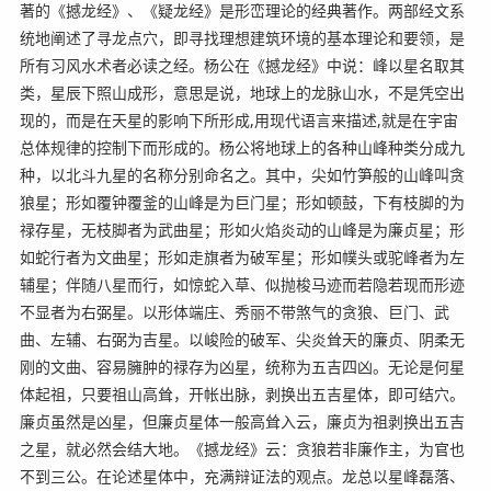
著的《撼龙经》、《疑龙经》是形峦理论的经典著作。两部经文系
统地阐述了寻龙点穴，即寻找理想建筑环境的基本理论和要领，是
所有习风水术者必读之经。杨公在《撼龙经》中说：峰以星名取其
类，星辰下照山成形，意思是说，地球上的龙脉山水，不是凭空出
现的，而是在天星的影响下所形成,用现代语言来描述,就是在宇宙
总体规律的控制下而形成的。杨公将地球上的各种山峰种类分成九
种，以北斗九星的名称分别命名之。其中，尖如竹笋般的山峰叫贪
狼星；形如覆钟覆釜的山峰是为巨门星；形如顿鼓，下有枝脚的为
禄存星，无枝脚者为武曲星；形如火焰炎动的山峰是为廉贞星；形
如蛇行者为文曲星；形如走旗者为破军星；形如幞头或驼峰者为左
辅星；伴随八星而行，如惊蛇入草、似抛梭马迹而若隐若现而形迹
不显者为右弼星。以形体端庄、秀丽不带煞气的贪狼、巨门、武
曲、左辅、右弼为吉星。以峻险的破军、尖炎耸天的廉贞、阴柔无
刚的文曲、容易臃肿的禄存为凶星，统称为五吉四凶。无论是何星
体起祖，只要祖山高耸，开帐出脉，剥换出五吉星体，即可结穴。
廉贞虽然是凶星，但廉贞星体一般高耸入云，廉贞为祖剥换出五吉
之星，就必然会结大地。《撼龙经》云：贪狼若非廉作主，为官也
不到三公。在论述星体中，充满辩证法的观点。龙总以星峰磊落、