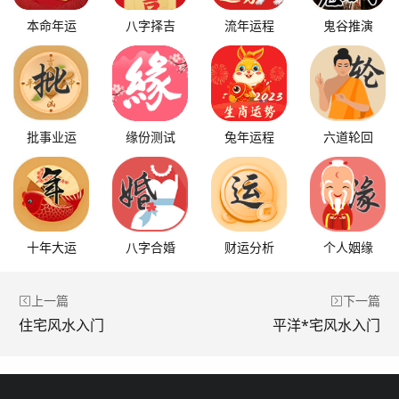
本命年运
八字择吉
流年运程
鬼谷推演
批事业运
缘份测试
兔年运程
六道轮回
十年大运
八字合婚
财运分析
个人姻缘
上一篇
下一篇
住宅风水入门
平洋*宅风水入门