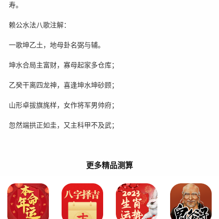
寿。
赖公水法八歌注解：
一歌坤乙土，地母卦名弼与辅。
坤水合局主富财，寡母起家多仓库；
乙癸干离四龙神，喜逢坤水坤砂顾；
山形卓拔旗旄样，女作将军男帅府；
忽然端拱正如圭，又主科甲不及武；
更多精品测算