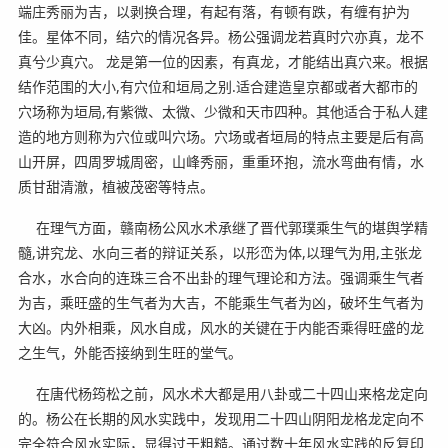
端庄秀丽为吉，以剥换合理，有起有落，有顿有跌，有缠有护为
佳。星体不同，结穴的情况各异。杨公强调龙若真时穴亦真，龙不
真兮少真穴。 龙是第一位的因素，有真龙，才能结出真穴来。根据
结作范围的大小,有穴位和垣局之别.适合建造皇京都或者大都市的
穴场称为垣局,有紫微、太微、少微和天市四种。其他适合于私人建
造的地方则称为穴位或叫穴场。穴场或者垣局的特点主要是后有高
山开屏，四周罗城周密，山峰秀丽，重重环抱，流水弯曲有情，水
质甘甜清澈，植被茂密等特点。
在理气方面，赣南杨公风水术承继了晋代郭璞乘生气的堪舆学精
髓,讲究龙、水向三者的辩证关系，以形峦为体,以理气为用,主张龙
合水，水合向的连珠三合不出卦的理气理论和方法。强调乘生气者
为吉，乘旺盛的生气者为大吉，不能乘生气者为凶，破坏生气者为
大凶。内外相乘，风水自成，风水的关键在于内能否乘得旺盛的龙
之生气，外能否接纳到生旺的堂气。
在唐代杨筠松之前，风水术大都是用八卦或二十四山来格龙定向
的。杨公在长期的风水实践中，发现用二十四山阴阳龙格龙定向不
完全符合风水实际，显得过于粗糙。通过数十年风水实践的反复印