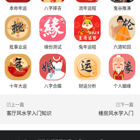
本命年运
八字择吉
流年运程
鬼谷推演
批事业运
缘份测试
兔年运程
六道轮回
十年大运
八字合婚
财运分析
个人姻缘
上一篇
下一篇
客厅风水学入门知识
楼房风水学入门