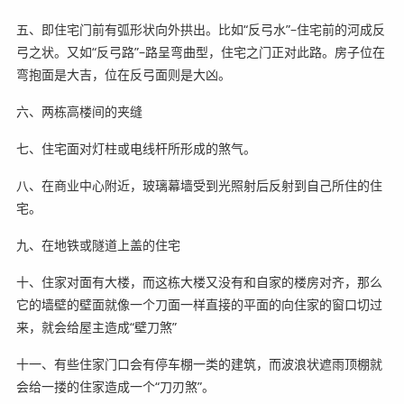
五、即住宅门前有弧形状向外拱出。比如“反弓水”–住宅前的河成反
弓之状。又如“反弓路”–路呈弯曲型，住宅之门正对此路。房子位在
弯抱面是大吉，位在反弓面则是大凶。
六、两栋高楼间的夹缝
七、住宅面对灯柱或电线杆所形成的煞气。
八、在商业中心附近，玻璃幕墙受到光照射后反射到自己所住的住
宅。
九、在地铁或隧道上盖的住宅
十、住家对面有大楼，而这栋大楼又没有和自家的楼房对齐，那么
它的墙壁的壁面就像一个刀面一样直接的平面的向住家的窗口切过
来，就会给屋主造成“壁刀煞”
十一、有些住家门口会有停车棚一类的建筑，而波浪状遮雨顶棚就
会给一搂的住家造成一个“刀刃煞”。