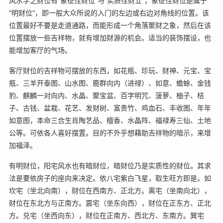
风水学之财位有“象征性财位”与“实质性财立”，象征性财位是属于
“明财位”，即一般大众所说的入门的左边或右边对角线的位置。该
位置最好不要是走道通路，而能形成一个角落聚财之象，然后在该
位置摆放一些吉祥物，就有增加财源的机会。适当的装饰摆设，也
能增加客厅的气场。
客厅财位的吉祥物可摆放的东西，如花瓶、珍玩、财神、元宝、宝
瓶、三羊开泰图、山水图、鹿群向内（进禄）、如意、蟾蜍、金钱
豹、麒麟一对向内、水晶、聚宝盆、百字明咒、菠萝、柚子、桔
子、古钱、盆栽、花艺、发财树、富贵竹、鸡血石、丰收图、年年
如意图，本命三合生肖陶艺品、檀香、水晶阵、福禄寿三仙、土地
公等。可依各人喜好摆置。目的不外乎想藉助吉祥物的暗示，来增
加福泽。
有明财位，阳宅风水也有暗财位，暗财位乃是实质性的财位。其求
法是要依房子的座向来决定。依八宅紫白飞星，取生旺方即是。如
坎宅（坐北向南），财位在西南方、正北方。离宅（坐南向北），
财位在东北方与正南方。震宅（坐东向西），财位在正东方、正北
方。兑宅（坐西向东），财位在正南方、西北方、东南方。巽宅