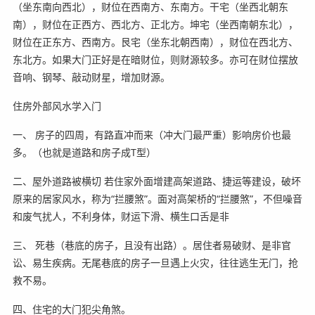
（坐东南向西北），财位在西南方、东南方。干宅（坐西北朝东
南），财位在正西方、西北方、正北方。坤宅（坐西南朝东北），
财位在正东方、西南方。艮宅（坐东北朝西南），财位在西北方、
东北方。如果大门正好是在暗财位，则财源较多。亦可在财位摆放
音响、钢琴、敲动财星，增加财源。
住房外部风水学入门
一、 房子的四周，有路直冲而来（冲大门最严重）影响房价也最
多。（也就是道路和房子成T型）
二、屋外道路被横切 若住家外面增建高架道路、捷运等建设，破坏
原来的居家风水，称为“拦腰煞”。面对高架桥的“拦腰煞”，不但噪音
和废气扰人，不利身体，财运下滑、横生口舌是非
三、 死巷（巷底的房子，且没有出路）。居住者易破财、是非官
讼、易生疾病。无尾巷底的房子一旦遇上火灾，往往逃生无门，抢
救不易。
四、住宅的大门犯尖角煞。