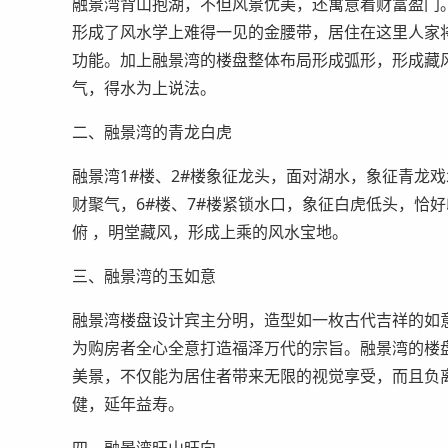
融景湾背山抱湖，不但风景优美，还寓意着财富盈门
形成了风水学上难得一见的金腰带，居住在这里人家
功能。加上融景湾的楼盘整体布局形成弧形，形成藏
气，得水为上说法。
二、融景湾的青龙白虎
融景湾1#楼、2#楼象征龙头，面对湖水，象征青龙戏
财聚气，6#楼、7#楼紧锁水口，象征白虎低头，恰
俯 ，明堂藏风，形成上乘的风水宝地。
三、融景湾的玉如意
融景湾楼盘设计宾主分明，造型如一枚古代吉祥的如
为购房者全心全意打造福泽万代的宗旨。融景湾的楼
美景，不仅能为居住者带来无限的视觉享受，而且负
健，延年益寿。