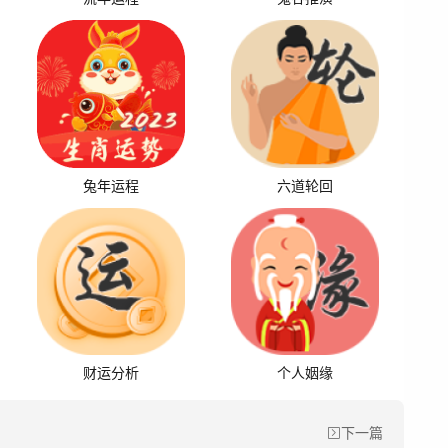
兔年运程
六道轮回
财运分析
个人姻缘
下一篇