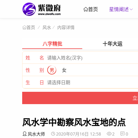
星情阐述
首页
风水
内容详情
首页
八字精批
十年大运
姓 名
性 别
男
女
生 日
风水学中勘察风水宝地的点
风水大师
2020年07月16日 12:58
2
0