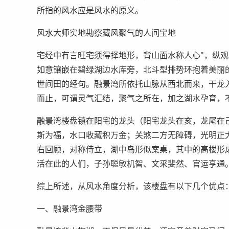
所指的风水应是风水的原义。
风水大师实地勘察藏风聚气的人间宝地
宅经中有言旺宅须得择地形，背山面水称人心"，纵观
如意镶嵌在碧绿湖边水库旁，北斗型排势环抱着美丽
世间田的经句。融景湾所依托山脉从西北而来，干龙
而止，可谓灵气汇结，聚气之所在，加之湖水孕育，
融景湾楼盘镇在阳宅的龙头（阳宅龙头在亥，龙尾在
斯为福，水口收藏积万金；关煞二方无障碍，光明正
右回顾，对称侍立，湖中岛形似案桌，其中的高楼形
活在此的人们，子孙聪敏机智、文采斐然、官运亨通
综上所述，从风水角度分析，该楼盘有以下几个优点
一、融景湾金腰带