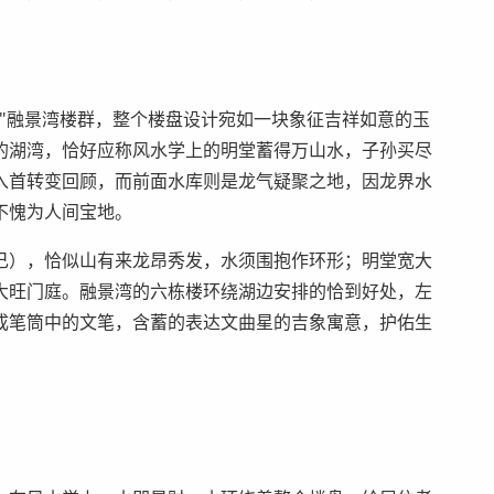
"融景湾楼群，整个楼盘设计宛如一块象征吉祥如意的玉
的湖湾，恰好应称风水学上的明堂蓄得万山水，子孙买尽
入首转变回顾，而前面水库则是龙气疑聚之地，因龙界水
不愧为人间宝地。
己），恰似山有来龙昂秀发，水须围抱作环形；明堂宽大
大旺门庭。融景湾的六栋楼环绕湖边安排的恰到好处，左
成笔筒中的文笔，含蓄的表达文曲星的吉象寓意，护佑生
。
：