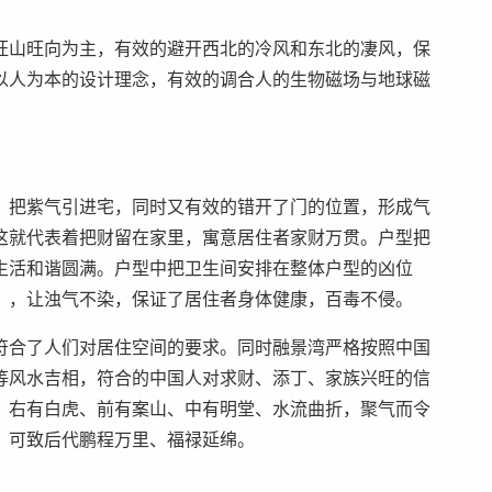
旺山旺向为主，有效的避开西北的冷风和东北的凄风，保
以人为本的设计理念，有效的调合人的生物磁场与地球磁
。
，把紫气引进宅，同时又有效的错开了门的位置，形成气
这就代表着把财留在家里，寓意居住者家财万贯。户型把
生活和谐圆满。户型中把卫生间安排在整体户型的凶位
），让浊气不染，保证了居住者身体健康，百毒不侵。
符合了人们对居住空间的要求。同时融景湾严格按照中国
等风水吉相，符合的中国人对求财、添丁、家族兴旺的信
、右有白虎、前有案山、中有明堂、水流曲折，聚气而令
，可致后代鹏程万里、福禄延绵。