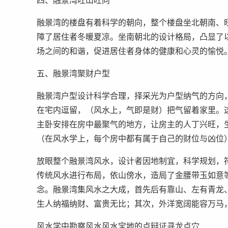
四、融景湾旺山旺向
融景湾的楼盘有着科学的朝向，整个楼盘坐北朝南、
障了居住者冬暖夏凉。坐南朝北的设计格局，凸显了
场之间的和谐，促进居住者身体的健康和心灵的愉悦
五、融景湾聚财户型
融景湾户型设计科学合理，择采光为户型纳气的方向
在宅内逗留，（风水上，气即是财）把气留着家里。
主卧安排在房中最聚气的地方，让房主的人丁兴旺，
（在风水学上，每个房中都有属于自己的财位与凶位
放眼整个融景湾风水，设计者因地制宜，科学规划，
传统风水进行布局，依山傍水，造局了金腰带玉如意
念。融景湾集风水之大成，首先后有靠山、左有青龙
生人纳福纳财、富贵无比；其次，外洋宽阔能容万马
风水学中勘察风水风水宝地的点辩证寻龙点穴