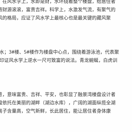
。在风水学上，水即是财，水环绕着整个楼盘，给居住者
将财源滚滚，富贵吉祥。科学上，水激发气流，有聚气的
风的格局，应证了风水学上最核心也是最关键的藏风聚
水；3#楼、5#楼作为楼盘中心点，围绕着游泳池，代表聚
好印证风水学上逆水一尺可致富的说法。青龙蜿蜒，白虎训
意，意味富贵、吉祥、平安，也彰显了融景湾楼盘设计者
盘依托在美丽的湖畔（湖边水库），广阔的湖面纵揽全湖
离子含量高，空气新鲜，长此居住，能让居住者身体康