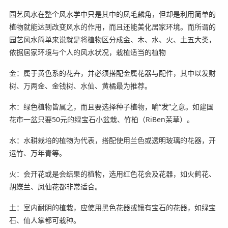
园艺风水在整个风水学中只是其中的凤毛麟角，但却是利用简单的
植物就能达到改变风水的作用，而且还能美化居家环境。而所谓的
园艺风水简单来说就是将植物区分成金、木、水、火、土五大类，
依据居家环境与个人的风水状况，栽植适当的植物
金：属于黄色系的花卉，并必须搭配金属花器与配件，其中以发财
树、万两金、金钱树、水仙、黄橘最为推荐。
木：绿色植物皆属之，而且要选择种子植物，喻“发”之意。如建国
花市一盆只要50元的绿宝石小盆栽、竹柏（RiBen茉草）。
水：水耕栽培的植物为代表，搭配使用兰色或透明玻璃的花器，开
运竹、万年青等。
火：会开花或是会结果的植物，选用红色花会及花器，如火鹤花、
胡蝶兰、凤仙花都非常适合。
土：室内耐阴的植栽，应使用黑色花器或镶有宝石的花器，如绿宝
石、仙人掌都可栽种。