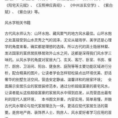
《阳宅天元赋》、《玉照神应真经》、 《中州派玄空学》、《紫白
赋》、《紫白诀》等。
风水学相关书籍
古代风水师认为：山环水抱、藏风聚气的地方风水最佳。山环水抱
之处直接受到山水灵秀之气的润泽，无论从磁场学、美学还是心理
学的角度来看，确实都是理想的选择。所以古代的高士隐居林壑、
发达国家的富庶居民移居效外山水之间，这都是深得我们风水学三
味的。从风水学的角度对家居大门、玄关、客厅、卧室、书房、餐
厅、厨房、卫浴间、阳台、健身房、庭院等等主要功能区域进行分
析，配合精美的图片，让读者学会怎样轻松装点出环境优美、舒适
奢华的别墅生活空间，营造安定静谧、温馨详和的居家环境； 全
面展示安居乐业的家居装修范本，通过分析超级富豪的豪宅风水，
让读者能从这些超级富豪的家居风水中得到启发，从而营造出最有
利的现代人居环境， 本书图文并重，内容实用，简单易懂，并融
古代风水理论与现代家居理念为一体，更适应现代家居生活的需
要。是房地产商、装饰界人士、购房人、风水爱好者学习应用的首