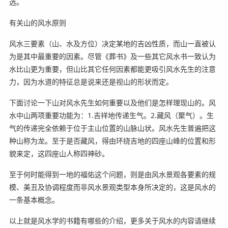
选。
有关山的风水原则
风水三要素（山、水及方位）决定某地的吉凶性质，而山一直被认
为是其中最重要的因素。尽管《葬书》及一些其它风水书一致认为
水比山更为重要，但山比其它任何因素都能更吸引风水先生的注意
力，因为水道的特征总是说来还是视山的形状而定。
下面讨论一下山对风水先生如何重要以及他们是怎样理现山的。风
水中山两项重要功能为：1.吉祥地传递生气。2.藏风（聚气）。生
气的传递完全依赖于位于主山位置的山脉山状。风水先生普遍把这
种山称为龙。至于是否藏风，得由环绕吉地的四座山峰的位置和形
貌来定，这四座山人称四神砂。
至于何时能得到一地的福佑这个问题，则是由风水景观各要素的规
模、美丑及协调程度而非风水景观类型本身所决定的，这是风水的
一条基本概念。
以上就是风水学的书籍有哪些的介绍，更多关于风水的内容请继续