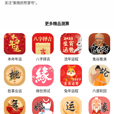
关注“紫微府熊掌号”。
更多精品测算
本命年运
八字择吉
流年运程
鬼谷推演
批事业运
缘份测试
兔年运程
六道轮回