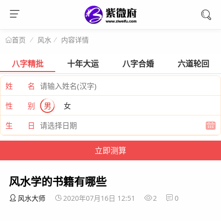
风水
内容详情
首页
八字精批
十年大运
八字合婚
六道轮回
姓 名
性 别
男
女
生 日
风水学的书籍有哪些
风水大师
2020年07月16日 12:51
2
0