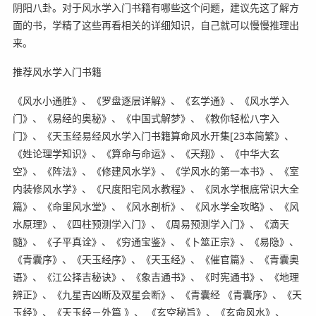
阴阳八卦。对于风水学入门书籍有哪些这个问题，建议先这了解方
面的书，学精了这些再看相关的详细知识，自己就可以慢慢推理出
来。
推荐风水学入门书籍
《风水小通胜》、《罗盘逐层详解》、《玄学通》、《风水学入
门》、《易经的奥秘》、《中国式解梦》、《教你轻松八字入
门》、《天玉经易经风水学入门书籍算命风水开集[23本简繁》、
《姓论理学知识》、《算命与命运》、《天翔》、《中华大玄
空》、《阵法》、《修建风水学》、《学风水的第一本书》、《室
内装修风水学》、《尺度阳宅风水教程》、《凤水学根底常识大全
篇》、《命里风水堂》、《风水剖析》、《风水学全攻略》、《风
水原理》、《四柱预测学入门》、《周易预测学入门》、《滴天
髓》、《子平真诠》、《穷通宝鉴》、《卜筮正宗》、《易隐》、
《青囊序》、《天玉经序》、《天玉经》、《催官篇》、《青囊奥
语》、《江公择吉秘诀》、《象吉通书》、《时宪通书》、《地理
辨正》、《九星吉凶断及双星会断》、《青囊经 《青囊序》、《天
玉经》、《天玉经－外篇 》、 《玄空秘旨》、《玄命风水》、