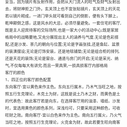
妥当，因为镜片有反射作用，会把从大门流人的旺气及财气反射出
去，将财神拒之门外。玄关顶上也不宜张贴镜片，玄关顶上的天花
若以镜片砌成，一进门举头就可看到自己的倒影，便有头下脚上，
乾坤颠倒之感，这是风水的大忌，必须尽量避免。一套住宅的客厅,
既是主人迎宾待客的交际场所,也是一家大小的活动中心;既是家居
格局中的战略要地,又充分展现出主人的涵养与气度.无论是色彩搭
配,还是沙发、茶几的朝向与位置;无论是字画张挂,还是鱼缸、盆景
的装潢摆设;无论是灯饰安装，还是地毯铺垫;无论是组合柜的排列,
还是天花的装饰;无论是窗台、通道与房门的开启;无论是采光、纳
气,不仅每每大有讲究.而且一荣具荣,一损具损客厅内部格局
客厅的颜色
1、四正位的客厅颜色配置
东向客厅-宜以黄色来作主色。东向五行属木，乃木气当旺之地，按
照五行生克理论，木克土为财，这既是说土乃木之财，而黄色是土
的代表色：故此客厅若是向东，在选择客厅用的油漆、墙纸、沙发
时，宜选用黄色的颜色系列，深浅均可，只要采用这种颜色，可收
旺财之效。南向客厅-宜以白色来作为主色。南向五行属火，乃火气
当旺之地，按照五行生克理论，火克金为财，故此若要生旺向南客