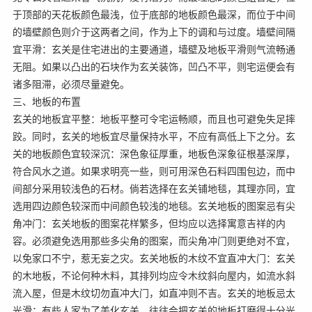
于顶部的天花板颜色最浅，位于底部的地板颜色最深，而位于中间
的墙壁颜色则介于这两者之间，作为上下的调和与过度。墙壁间隔
宜平滑：玄关是住宅进出的主要通道，墙壁及地板平滑则气流畅通
无阻。如果以凸出的石块作为玄关装饰，凹凸不平，则宅运便会有
诸多阻滞，必须尽量避免。
三、地板的布置
玄关的地板宜平整：地板平整可令宅运畅顺，而且也可避免失足摔
跤。同时，玄关的地板宜尽量保持水平，不应有高低上下之分。玄
关的地板颜色宜较深沉：深色象征厚重，地板色深象征根基深厚，
符合风水之道。如果求明亮一些，则可用深色石料四围包边，而中
间部分采用较浅色的石材。倘若选择在玄关铺地毯，其理亦同，宜
选用四边颜色较深而中间颜色较浅的地毯。玄关地板的图案忌有尖
角冲门：玄关地板的图案花样繁多，但均应以选择寓意吉祥的内
容。必须避免选用那些多尖角的图案，而尖角冲门则更绝对不宜，
以免家口不宁，惹无妄之灾。玄关地板的木纹不宜直冲大门：玄关
的木地板，不论何种木料，其排列均应令木纹斜向屋内，如流水斜
流入屋，但是木纹切勿直冲大门，如直冲则不吉。玄关的地板忌太
光滑：有些人家为了美化玄关，往往会把玄关的地板打磨得十分光