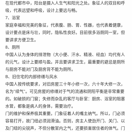
在现代都市中，阳台是摄入人生气和阳光之处。象征人的双目和呼
吸，代表远望和呼吸，设计上要远与畅。
7、浴室
家庭幸福和完美的象征，代表腹、肠、胃、性器，也代表着健康，
设计要点是床与壮，同时，隐私性良好。目前很多浴厕同一室，但
要讲求方便卫生。
8、厕所
中国人认为身体的排泄物（大小便、汗水、精液、经血）均代有人
的元气，设计上要顺与盈。并且要讲求卫生，最重要的避忌是厕所
与厨房不能对门及厨房背不能为厕所。
B、旧住宅的内部修缮与风水
中国人按传统要求，对旧房屋三十年小修一次，六十年大修一次，
名为"续气"。可见房屋的修缮对于气的流通和阴阳平衡是非常重要
的。如破损的门窗；失修而杂乱的客厅与卧室：厨房、浴室的阻塞
水管，都象是病人的身体，需要治疗。
门的维护和保养极其重要。门象征着人的嘴主纳气。所以，门必须
容易打开，故门纽必须润滑油。否则，房主人使劲开门、关门、以
及门纽的尖锐声，不但分散室内之气，还要损害居住者的体气。门