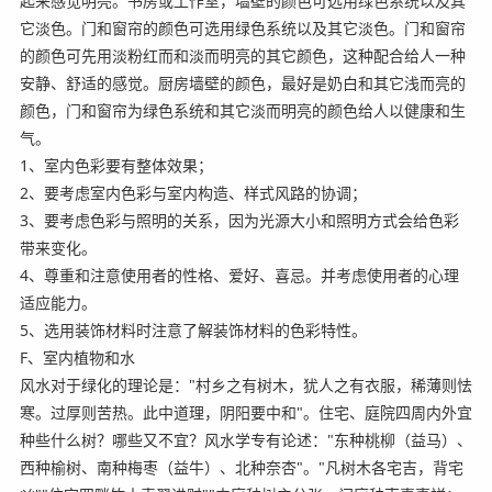
起来感觉明亮。书房或工作室，墙壁的颜色可选用绿色系统以及其
它淡色。门和窗帘的颜色可选用绿色系统以及其它淡色。门和窗帘
的颜色可先用淡粉红而和淡而明亮的其它颜色，这种配合给人一种
安静、舒适的感觉。厨房墙壁的颜色，最好是奶白和其它浅而亮的
颜色，门和窗帘为绿色系统和其它淡而明亮的颜色给人以健康和生
气。
1、室内色彩要有整体效果；
2、要考虑室内色彩与室内构造、样式风路的协调；
3、要考虑色彩与照明的关系，因为光源大小和照明方式会给色彩
带来变化。
4、尊重和注意使用者的性格、爱好、喜忌。并考虑使用者的心理
适应能力。
5、选用装饰材料时注意了解装饰材料的色彩特性。
F、室内植物和水
风水对于绿化的理论是："村乡之有树木，犹人之有衣服，稀薄则怯
寒。过厚则苦热。此中道理，阴阳要中和"。住宅、庭院四周内外宜
种些什么树？哪些又不宜？风水学专有论述："东种桃柳（益马）、
西种榆树、南种梅枣（益牛）、北种奈杏"。"凡树木各宅吉，背宅