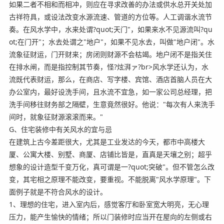
如果二者不相和而相冲，则应在寻求改善的办法或供水总开关处加
古祥符具，或设法改变水源流速、管道的方位等。人工调谐水流节
奏。在风水学中，水来处谓?quot;天门"，如果来水不见源流叫?qu
ot;在门开"；水去处谓之"地户"，如果不见水去，叫做"地户闭"。水
流象征财运，门开财来；房闭则财源不会枯竭。地户闭不是指关住
在排水闸，而是指控制其节奏，怪?炫湃ァ?br>风水学还认为，水
流既代表财运，那么，在商店、写字楼、宾馆、酒店首脑人员在大
办公室内，最好设洗手间，且水流不宜急，如一家公司总经理，把
洗手间移往财务部之隔壁，生意竟然很好。他说："每次有人来洗手
间时，就象征财源滚滚而来。"
G、住宅装修中有关风水的宜与忌
在建筑上古今差距很大，尤其是工业发达的今天，都市中高楼大
厦、公寓大楼、别墅、商厦、店铺比皆是，直真是天壤之别；超乎
想象的设计造型千变万化，真可谓是一?quot;突破"。但不管怎么改
变，其宅相之原理不能改变，要重视。不能脱离"风水学原理"。下
面例子就是不符合风水的设计。
1、理想的住宅，进入室内后，感觉客厅和卧室宽大明亮，无心理
压力，能产生愉快的情绪；所以门装修时应当开在屋向的左侧或右