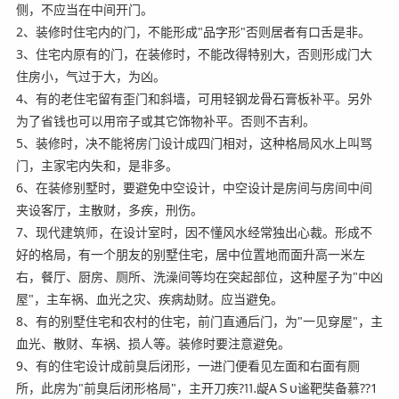
侧，不应当在中间开门。
2、装修时住宅内的门，不能形成"品字形"否则居者有口舌是非。
3、住宅内原有的门，在装修时，不能改得特别大，否则形成门大
住房小，气过于大，为凶。
4、有的老住宅留有歪门和斜墙，可用轻钢龙骨石膏板补平。另外
为了省钱也可以用帘子或其它饰物补平。否则不吉利。
5、装修时，决不能将房门设计成四门相对，这种格局风水上叫骂
门，主家宅内失和，是非多。
6、在装修别墅时，要避免中空设计，中空设计是房间与房间中间
夹设客厅，主散财，多疾，刑伤。
7、现代建筑师，在设计室时，因不懂风水经常独出心裁。形成不
好的格局，有一个朋友的别墅住宅，居中位置地而面升高一米左
右，餐厅、厨房、厕所、洗澡间等均在突起部位，这种屋子为"中凶
屋"，主车祸、血光之灾、疾病劫财。应当避免。
8、有的别墅住宅和农村的住宅，前门直通后门，为"一见穿屋"，主
血光、散财、车祸、损人等。装修时要注意避免。
9、有的住宅设计成前臭后闭形，一进门便看见左面和右面有厕
所，此房为"前臭后闭形格局"，主开刀疾?⒒龊ΑＳυ谧靶奘备慕??1