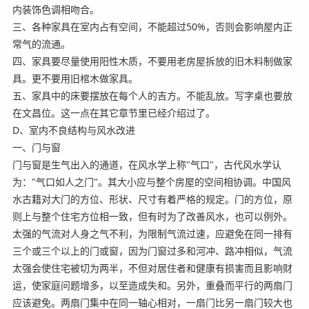
内装饰色调相吻合。
三、各种家具在室内占有空间，不能超过50%，否则会影响屋内正
常气的流通。
四、家具要尽量使用阳性木质，不要用老房屋拆放的旧木料制做家
具。更不要用旧棺木做家具。
五、家具中的床要摆放在每个人的吉方。不能乱放。写字桌也要放
在文昌位。这一点在其它章节里已经介绍过了。
D、室内不良结构与风水改进
一、门与窗
门与窗是生气出入的通道，在风水学上称"气口"，古代风水学认
为："气口如人之门"。其大小应与整个房屋的空间相协调。中国风
水古籍对大门的方位、形状、尺寸有着严格的规定。门的方位，原
则上与整个住宅方位相一致，但有时为了改善风水，也可以例外。
太强的气流对人身之气不利，为限制气流过速，应避免在同一排有
三个或三个以上的门或窗，因为门窗过多和河冲、路冲相似，气流
太强会使住宅被切为两半，不但对居住者和健康有损害而且影响财
运，使家庭问题增多，以至造成失和。另外，重叠而平行的两扇门
应该避免。两扇门集中在同一轴心相对，一扇门比另一扇门较大也