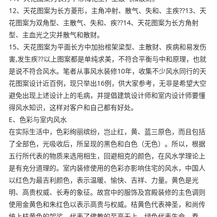
12、天花图案为长方菱形，主角冲射、散气、失和、主疾??13、天
花图案为双角型、主散气、失和、疾??14、天花图案为长方角射
型、主血光之灾并散气和散财。
15、天花图案为平面长方中加抬棺架梁型、主散财、疾病和易发伤
害,发生疾??以上图案都是单纯求美，不符合平衡与中和原理，也就
是说不符合风水。笔者从事风水装修10年，收集不少风水同行的天
花图案设计近百例，现只举出16例，供大家参考，无非是希望大空
避免出现上述设计上的毛病，并提倡建筑设计师和室内设计师要懂
得风水知识，这样对客户和自己都有好处。
E、色彩与室内风水
在实际生活中，色彩绚丽缤纷，岂止红，黄、蓝三原色，而且包括
了全部色，光吸收后，所呈现的黑色和白色（无色）。所以，根据
五行所代表的物质来选用相生，回避相克的颜色，在风水学理论上
是有充分道理的。室内装修使用的色彩亦影响住宅的风水，中国人
以红色为最吉利颜色，表示温暖、愉快、吉祥、力量。黄色是光
明、高贵权威、长寿的象征。故宫中的服饰及宫殿装修的主色调则
使用金黄色和朱红色以表示高贵与权威。桔黄色代表神圣，和尚传
统上桔黄色的袈裟，代表了佛教的至高无上。绿色代表生命、春