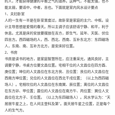
的人，才能获得健康的平衡之气的滋养。这种气，不能太强，也不
能太弱，要适中，中者，吉也。下面就是室内风水设计要点
1、夫妇卧室
人的一生有一半是在卧室里度过，故卧室是家庭的主穴、中枢。设
计主导思想是爱情的春天。所以主调子应该舒适宁静、和平，利于
休息。尤其是床的安放要摆放在吉方，即生气、延年、天医、伏位
四吉方。西四磁场的人，西、西北、西南、互补东北方：东四磁场
人，东南、南、互补方北方，是安床好位置。
2、书房
书房是读书的地方，是家庭智慧所在，应注重采光，通风良好，主
调要宁静，书桌方位要文昌位置。宅相干位的人文昌位在四方酉、
庚位置；坤位的人文昌位在东北方艮、丑位置：艮位的人文昌位在
西南方坤位置；兑位的人文昌位在西北干戌位置；（以上为西四磁
场人）。宅相坎位的人文昌位在东南巽、辰位置；离位的人文昌位
在东方卯、甲位置；震位的人文昌位在南方午、丙位置：巽位人文
昌位在北方子、壬位置。（以上为东四磁场人）。风水学认为："天
居居牛星之上，在人间主登科及第"。面天居牛星之位置，正是每个
人的生气方。