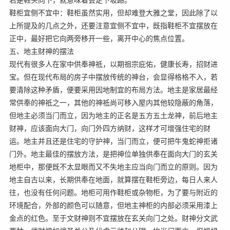
鞋柜宜侧不宜中：鞋柜虽然实用，但却难登大雅之堂，因此除了以
上所提及的几点之外，还要注意宜侧不宜中，既指鞋柜不宜摆放在
正中，最好把它向两旁移开一些，离开中心的焦点位置。
五、地主财神的摆法
现代有很多人在家中供奉神祗，以期祖宗庇佑，健康长寿，招财进
宝。但在现代布局的房子中摆放传统的神台，会显得格格不入，若
要清除这种矛盾，便要采用因地制宜的布局方法。地主是家居最经
常供奉的神祗之一，其他的神祗尚可移入屋内其他较隐蔽的角落，
但地主必须当门而立，因为地主的正名是五方五土龙神，前后地主
财神，应该面向大门，向门外四方纳财，这样才可增强住宅的财
运。地主并且还是住宅的守护神，当门而立，便可把牛鬼蛇神拒诸
门外。地主最佳的摆放方法，是把神位单独供奉在面向大门的玄关
地柜中，那便既不太显眼而又不失地主应当向门而立的原则。因为
地主自古以来，长期供奉在地面，就算摆在鞋柜旁边，每日人来人
往，也没有任何问题。地柜可用作鞋柜或杂物柜，为了要与附近的
环境配合，外部的颜色可以随意，但地主神柜的内部必须采用漆上
金点的红色。至于文财神则不宜摆放在玄关向门之处。财神分文武