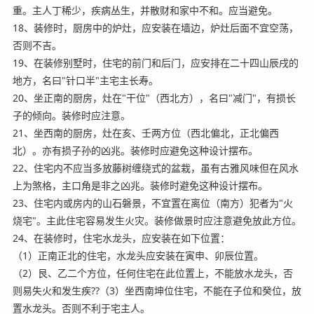
重。主人丁稀少，疾病丛生，并散财和家中不和。应当避免。
18、装修时，厨房中的炉灶，应安装在墙边，炉灶后面不宜空荡，
否则不吉。
19、在装修别墅时，住宅的前门和后门，应安排在二十四山辰戌的
地方，名曰"针口半"主宅主长寿。
20、坐正南的厨房，灶在"干位"（西北方），名曰"减门"，有损长
子的倾向。装修时应注意。
21、坐西南的厨房，灶在亥、壬两方位（西北偏北，正北偏西
北）。亦有损子孙的凶兆。装修时应避免这种设计摆布。
22、住宅内不应当多放藤树缠绕式的盆栽，虽有古雅风味但在风水
上为煞格，主口角是非之凶兆。装修时避免这种设计摆布。
23、住宅内或房内的山石磐景，不宜置在离位（南方）犯者为"火
烧宅"。主此住宅容易发生火灾。装修做景时应注意避免放此方位。
24、在装修时，住宅水龙头，应安装在如下位置：
（1）正南正北的住宅，水龙头应安装在寅申、卯辰位置。
（2）艮、乙二个方位，任何住宅在此位置上，不能放水龙头，否
则易失火和发生疾??（3）坐西南坤位住宅，不能在子位和癸位，放
置水龙头。否则不利于宅主人。