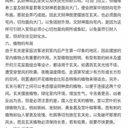
两种，武财神如武圣关公及伏虎元帅赵公明，均当门而立，但福禄
寿三星及财帛星君等文财神若是面向大门，便会把家中钱财向宅外
布施，那就会弄巧成拙。因此文财神既使摆放在玄关，也必须面向
宅内，切勿面向大门，以免钱财外泄。文财神面向宅内，是因为这
样可引财入室但必须小心切勿面向厕所或鱼缸，以免虽然引财入
室，但却往往见财化水。
六、植物的布局
由于玄关是家庭访客进到室内后产生第一印象的地区，因此摆放的
室内植物占有重要的作用。大型植物加照明、有型有款的树木及盛
开的兰花盆栽组合等设计，都适用于玄关。如遇到玄关光线不佳、
遭受穿堂风的吹袭、夜晚温度降低、走道狭窄或少有方形或长方形
的空间，则置通的开花植物会比形态特殊的植物来得适合。另外，
玄关与客厅之间可以考虑摆设同种类的植物，以便于连接这两个空
间。玄关摆放植物，绿化室内环境，增加生气，令吉者更吉，凶者
反凶为吉。但是必须注意的是，摆入在玄关的植物，宜以赏叶的长
绿植物为主，例如铁树、发财树、黄金葛及赏叶榕等等。而有刺的
植物如仙人掌类及玫瑰、杜鹃等切勿放在玄关处，以免破坏那里的
风水，而且玄关植物必须保持长青，若有枯黄，就要尽快更换。