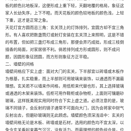
板的颜色比地板深，这便形成上重下轻，天翻地覆的格局，象征这
家人长幼失序，上下不睦。而天花板的颜色较地板的颜色浅，上轻
下重，这才是正常之象。
天花灯宜方圆而忌三角：玄关顶上的灯饰排列，宜圆方却不宜三角
形。有人喜欢把数盏筒灯或射灯安装在玄关顶上来照明，这是不错
的布置，但如把三盏灯布成三角形，那便会弄巧成拙，形成三枝倒
插香的局面，对家居很不利。倘若排列成方形或圆形，则不成问
题，因圆形象征团圆，而方形则象征方正平稳。
二、墙壁的间格
墙壁间格应下实上虚：面对大门的玄关，下半部宜以砖墙或木板作
为根基，扎实稳重，而上半部则可用玻璃来装饰，以通透而不漏最
理想。玄关若不以墙来作间格，用低柜来代替也形，其上选择玻璃
或通透的木架来装饰。低柜可用作鞋柜或杂物柜，上面则可镶磨砂
玻璃，这样既美观实用同时符合下实上虚之道。必须注意的是，玻
璃不同镜子，会反射的镜子通常不可面向大门，因为会将家中财气
反射出去，但磨砂玻璃则无此顾虑。墙壁颜色须深浅适中：玄关的
墙壁间格无论是木板、砖墙或是石材，选用的颜色均不宜太深，以
免令玄关看起来暮气沉沉，没有活力。而最理想的颜色组合是，位