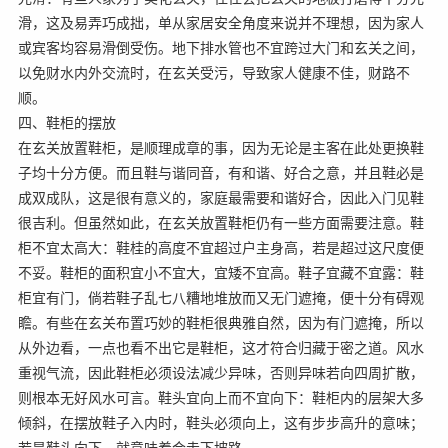
滑，这及易弄巧成拙，单从家居安全角度来说并不理想，因为家人
或宾客均容易滑倒受伤。地下排水管也不宜跨过大门和玄关之间，
以免财水内外交流时，在玄关受污，导致家人健康不佳，财路不
顺。
四、鞋柜的摆放
在玄关放置鞋柜，是顺理成章的事，因为无论是主客在此处更换鞋
子均十分方便。而且鞋与谐同音，有和谐、好合之意，并且鞋必是
成双成队，这是很有意义的，家庭最需要和谐好合，因此入门见鞋
很吉利。但虽然如此，在玄关放置鞋柜仍有一些方面需要注意。鞋
柜不宜太高大：鞋桂的高度不宜超过户主身高，若是超过这尺度便
不妥。鞋柜的面积宜小不宜大，宜矮不宜高。鞋子宜藏不宜露：鞋
柜宜有门，倘若鞋子乱七八糟地堆放而又无门遮掩，便十分有碍观
瞻。有些在玄关布置巧妙的鞋柜很典雅自然，因为有门遮掩，所以
从外边看，一点也看不出它是鞋柜，这才符合归藏于密之道。风水
重视气流，因此鞋柜必须设法减少异味，否则异味若向四周扩散，
则根本无好风水可言。鞋头宜向上而不宜向下：鞋柜内的层架大多
倾斜，在摆放鞋子入内时，鞋头必须向上，这有步步高升的意味；
若是鞋头向下，就意味着会走下坡路。