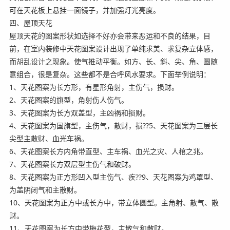
可在天花板上悬挂一面镜子，并加强灯光亮度。
四、屋顶天花
屋顶天花的图案形状如选择不好亦会带来恶运和不良的结果，目
前，在室内装修中天花图案设计出现了单纯求美、求复杂立体感，
而胡乱设计之现象。使气推动平衡。如方、长、斜、尖、角、圆随
意组合，很是复杂。这些都不是合呼风水要求。下面举例说明：
1、天花图案为长方形，有星形角射，主伤气，损财。
2、天花图案的旗型，角射伤人伤气。
3、天花图案为长方双盖型，主凶祸和损财。
4、天花图案为国旗型，主伤气，散财，损??5、天花图案为三层长
尖型主散财、血光车祸。
6、天花图案长方内角带直型、主车祸、血光之灾、人棺之兆。
7、天花图案长方双层型主伤气和破财。
8、天花图案为正方形凹入型主伤气、疾??9、天花图案为鸡罩型、
为盖阴闭气和主散财。
10、天花图案为正方中或长方中，带立体圆型。主角射、散气、散
财。
11、天花图案为长方中带梅花型，主散气和散财。