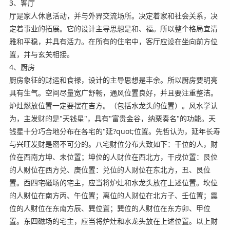
3、客厅
厅是家人休息活动，并与外界交流场所。决定着家和社会关系，决
定着事业的拓展。它的设计主导思想是和、福。所以整个格局宜清
雅和平稳，并具有活力。在所有的住宅中，客厅应设在坐向前方位
置，并与玄关相接。
4、厨房
厨房象征的财运和食禄，设计的主导思想是丰余。所以厨房要明亮
具有生气。空间尽量宽广舒畅，通风位置良好，并且要注重整洁。
炉灶燃放位置一定要摆在吉方。（包括水龙头的位置）。风水学认
为，主发财的是"天钱星"，具有"富贵金谷，纳粟奏名"的功能。天
钱星十分巧合地分布在各宅的"延?quot;位置。先哲认为，延年长寿
与兴旺发财是密不可分的。八宅财位分布大致如下：干位的人，财
位在西南方坤、未位置；坤位的人财位在西北方，干戌位置：艮位
的人财位在西方兑、庚位置：兑位的人财位在东北方，丑、艮位
置。西四宅磁场的宅主，应当将炉灶和水龙头放在上述位置。坎位
的人财位在南方丙、午位置；离位的人财位在北方子、壬位置；震
位的人财位在东南方辰、巽位置；巽位的人财位在东方卯、甲位
置。东四磁场的宅主，应当将炉灶和水龙头放在上述位置。以上财