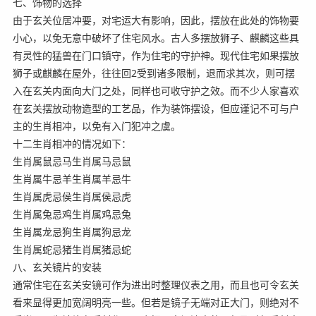
七、饰物的选择
由于玄关位居冲要，对宅运大有影响，因此，摆放在此处的饰物要
小心，以免无意中破坏了住宅风水。古人多摆放狮子、麒麟这些具
有灵性的猛兽在门口镇守，作为住宅的守护神。现代住宅如果摆放
狮子或麒麟在屋外，往往回2受到诸多限制，退而求其次，则可摆
入在玄关内面向大门之处，同样也可收守护之效。而不少人家喜欢
在玄关摆放动物造型的工艺品，作为装饰摆设，但应谨记不可与户
主的生肖相冲，以免有入门犯冲之虞。
十二生肖相冲的情况如下：
生肖属鼠忌马生肖属马忌鼠
生肖属牛忌羊生肖属羊忌牛
生肖属虎忌侯生肖属侯忌虎
生肖属兔忌鸡生肖属鸡忌兔
生肖属龙忌狗生肖属狗忌龙
生肖属蛇忌猪生肖属猪忌蛇
八、玄关镜片的安装
通常住宅在玄关安镜可作为进出时整理仪表之用，而且也可令玄关
看来显得更加宽阔明亮一些。但若是镜子无端对正大门，则绝对不