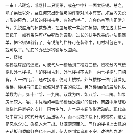
一串工艺鞭炮，或悬挂二只洞萧，或在空中挂一面太极镜。总之，
除了梁压以外，室任何突出部位与物件都对风水有害。如室内尖锐
刀形的屋角，过长的楼梯扶手，有锐角拦杆，亦会伤害室内正常之
气。尖锐屋角的补救办法，在屋角放一盆蔓性植物，或在边上挂一
面镜子，如有条件可将尖锐改为圆形。过长的扶手改善的办法很简
单，把它锯短就行了。有锐角的拦杆可在装修中，用材料包在里，
就可以了。彻底的办法是将锐角改圆角。
三、楼梯
楼梯是房屋的通道，可使气从一楼通到二楼或三楼。楼梯分内气楼
梯和外气楼梯。内卸楼梯吉利，外气楼梯不吉利。内气楼梯与门相
背，人一进门后、通过拐弯，便可上楼梯。外气楼梯一进门就看见
楼梯，楼梯与门正对或偏对是不吉的象征。另外楼梯的的层阶也以
单数为吉，如十七阶、十九阶。双数为凶，如八阶、十二阶。如果
房屋较大，客厅中优雅的半圆形楼梯是最好的设计。商店中螺旋形
楼梯也是最好的安排。因为生气、吉气是按螺旋形运动的。现代商
场中常采用梯式升降机运送客人，而不设或少设下行的楼梯。这也
是风水含义。象征入大于出。财源滚滚而入。同样的楼梯上太低的
天花板和昏暗灯光也不吉利，使人感到窒息和不安。改进的办法：