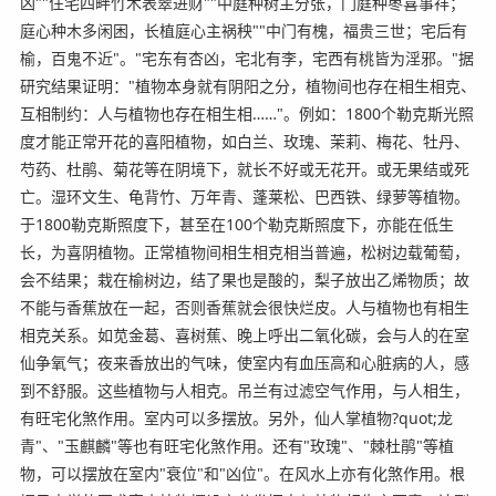
凶""住宅四畔竹木表翠进财""中庭种树主分张，门庭种枣喜事祥；
庭心种木多闲困，长植庭心主祸秧""中门有槐，福贵三世；宅后有
榆，百鬼不近"。"宅东有杏凶，宅北有李，宅西有桃皆为淫邪。"据
研究结果证明："植物本身就有阴阳之分，植物间也存在相生相克、
互相制约：人与植物也存在相生相……"。例如：1800个勒克斯光照
度才能正常开花的喜阳植物，如白兰、玫瑰、茉莉、梅花、牡丹、
芍药、杜鹃、菊花等在阴境下，就长不好或无花开。或无果结或死
亡。湿环文生、龟背竹、万年青、蓬莱松、巴西铁、绿萝等植物。
于1800勒克斯照度下，甚至在100个勒克斯照度下，亦能在低生
长，为喜阴植物。正常植物间相生相克相当普遍，松树边载葡萄，
会不结果；栽在榆树边，结了果也是酸的，梨子放出乙烯物质；故
不能与香蕉放在一起，否则香蕉就会很快烂皮。人与植物也有相生
相克关系。如苋金葛、喜树蕉、晚上呼出二氧化碳，会与人的在室
仙争氧气；夜来香放出的气味，使室内有血压高和心脏病的人，感
到不舒服。这些植物与人相克。吊兰有过滤空气作用，与人相生，
有旺宅化煞作用。室内可以多摆放。另外，仙人掌植物?quot;龙
青"、"玉麒麟"等也有旺宅化煞作用。还有"玫瑰"、"棘杜鹃"等植
物，可以摆放在室内"衰位"和"凶位"。在风水上亦有化煞作用。根