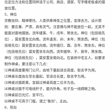
位定位方法和位置同样适于公司、商店、酒家、写字楼老板桌的摆
放位置。
5、神位
宗教信仰、精神寄托、人类供奉神圣之位置，宜择吉方。设计原
则：要庄重、严肃，具有灵气。注意佛与神不能放在一起，尤其不
能面对面地摆放。流年缝寅、午、戌年、煞坐北。神位（包括祖先
位），莫安置坐北向南。流年逢亥、卯、未年，煞坐西。神位（包
括祖先位）莫安置坐北向南。流年缝巳、酉、丑年、煞坐东。神位
（包括祖先位）莫安置坐东向西。流年缝申、子、辰年，煞坐南。
神位（包括祖先位），莫安置坐南向北。在装修中宅主人，如要求
制作神桌，要注意以下几点：
⑴神桌高度要用门公尺，由地下量起适合高度，取吉字为用。
⑵神桌长度由左至右量起，至适合长度，取吉字为用。
⑶神桌对面距离，宜超过神桌高度二位半为吉。
⑷神桌对面不可电线杆子，屋内外角，柱子及一线碍眼之物。
⑸神桌前日光灯、宜平行。
⑹神桌不可高于门槛，谓之"衡剑"，主凶。
6、阳台