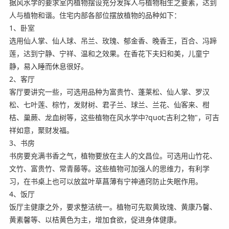
据风水学的要求室内植物摆设充分发挥人与植物相生之要素，达到
人与植物和谐。住宅内部各部位摆放植物的品种如下：
1、卧室
选用仙人掌、仙人球、吊兰、玫瑰、郁金香、晚香王，百合、冯蹄
莲，达到宁静、宁祥、温和之效果。在香花下夫妇和美，儿童宁
静，易入睡而休息很好。
2、客厅
客厅要讲究一些，可选用品种为富贵竹、蓬莱松、仙人掌、罗汉
松、七叶莲、棕竹，发财树、君子兰、球兰、兰花、仙客来、柑
桔、巢蕨、龙血树等，这些植物在风水学中?quot;吉利之物"，可吉
祥如意，聚财发福。
3、书房
书房要充满书香之气，植物要放在主人的文昌位。可选用山竹花、
文竹、富贵竹、常青藤等。这些植物可加强人的思维力，有利学
习，在书桌上也可以放盆叶草菖薄有宁神通窍防止失眠作用。
4、饭厅
饭厅主健康之外，要求整洁统一。植物可先取黄玫瑰、黄康乃馨、
黄素馨等、以桔黄色为主，增加食欲，促进身体健康。