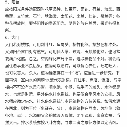
5、阳台
应按阳光条件选配四时花草品种，如茉莉，菊花、荷兰、海棠。西
番莲、文竹兰、石竹、秋海棠、太阳花、米兰、桂花、蟹兰等；各
种花摆放时，要将阳性的靠近阳光，阴性的放在其后，采光各得其
所。
6、大门
大门若对楼梯，可用剑叶红、鱼尾葵。棕竹化煞。摆放在相冲处。
又如阳台窗口对有煞气，可用仙人掌、玫瑰、玉麒麟化煞，也可盆
栽葫芦化煞。总之，空内绿化布局不当，选取植物品不对。将会给
居住者事业不良后果。植物可以治病，可以调心养性，旺宅旺人，
也可以害人，杀人。植物确定存在一个"场"。应当进一步研究。下
面再谈一室内水的问题:水流代表财运。在住宅、商店、饭店、写字
楼内不可没有水景布置。喷水池、小湖、洗手间的龙头、水池都是
水，也就是财运。另外供水排水系统，也要做合乎风水的安排。风
水师应勘定供水、排水供水系统与本建筑物的方位关系。如供水源
在西北，则为干位（象征在、父），本建筑物在西南，为坤位（象
征地、母）。水源即父亲的体液入母体，阴阳调和，家庭幸福，当
然大吉。排水系统亦按八卦方向，寻求二者之象征方位以定吉凶。