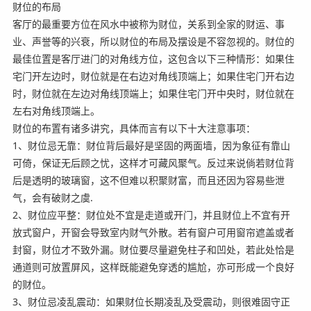
财位的布局
客厅的最重要方位在风水中被称为财位，关系到全家的财运、事
业、声誉等的兴衰，所以财位的布局及摆设是不容忽视的。财位的
最佳位置是客厅进门的对角线方位，这包含以下三种情形：如果住
宅门开左边时，财位就是在右边对角线顶端上；如果住宅门开右边
时，财位就在左边对角线顶端上；如果住宅门开中央时，财位就在
左右对角线顶端上。
财位的布置有诸多讲究，具体而言有以下十大注意事项：
1、财位忌无靠：财位背后最好是坚固的两面墙，因为象征有靠山
可倚，保证无后顾之忧，这样才可藏风聚气。反过来说倘若财位背
后是透明的玻璃窗，这不但难以积聚财富，而且还因为容易些泄
气，会有破财之虞.
2、财位应平整：财位处不宜是走道或开门，并且财位上不宜有开
放式窗户，开窗会导致室内财气外散。若有窗户可用窗帘遮盖或者
封窗，财位才不致外漏。财位要尽量避免柱子和凹处，若此处恰是
通道则可放置屏风，这样既能避免穿透的尴尬，亦可形成一个良好
的财位。
3、财位忌凌乱震动：如果财位长期凌乱及受震动，则很难固守正