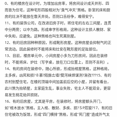
0、有的楼房在设计时，为增加出房率，将房间设计成天井形、四
而皆为住宅，这种宅形四股相对为"臭气冲天"煞格。卧室的床和厨
房的灶决不能放在靠天井处。否则口舌纷争，难得安宁。
11、有的装饰公司，在改进旧房子时，将住宅的左右三间屋，连贯
中分两旁；以中为路。形成串字形格局，这种设计主损人散财、家
中失和，应避免。这种煞格也叫生死离别屋。
12、有的旧房因种种原因，形成靴形房屋。这种房屋会抑制气的正
常流动。因此装修时不能将床和灶安在靴形屋的足趾部位。
13、目前，楼房单元中，小间房屋小多为刀形房间，因此在装修
时，不能将床、炉灶（写字桌，放在刀口位置上，否则不吉利）。
14、有的房间在装修中，随心所欲，形成抬棺屋煞格，这种格局，
主多疾，凶死和损?８慕?陌旆ㄊ墙?葜泻崃焊谋洌?湫孜???15、有的
农村别墅住宅，在楼的顶端中间加盖前后空的小屋，并留有看台，
此川煞为抬轿屋，主家庭生乱，事业失败，宅主人不能双全，更容
易发生桃花劫并损财。
16、有的旧房屋，尤其是平房，在装修时，将房屋额头开门，
如"棺木放水"煞格，主入棺、散财、多疾、损?ＳΡ苊狻?17、有的旧
住宅被改为饭馆，形成"四门横排"煞格，形成"死门屋"造成外气太