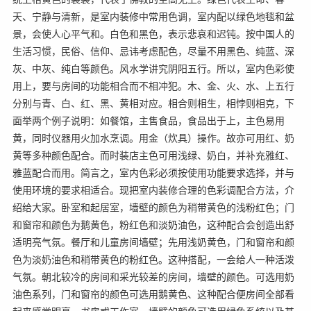
天、宁静与清新，是室内装修中常用色调，室内配以绿色地毯和盆
景，会使人心平气和。白色和黑色，表示悲哀和迟钝。按中国人的
生活习惯，民俗、信仰、忌讳考虑配色，尽量不用黑色、纯蓝、深
灰、中灰、纯白等颜色。风水学讲究阴阳五行。所以，室内色彩使
用上，要与房间的功能相合而不相冲犯。木、金、火、水、上五行
分别与青、白、红、黑、黄相对应。相合则相生，相悖则相克，下
面举两个例子说明：如餐馆，主售食品，食品出于上，主色易用
黄，同时仪器用火加水烹调。用金（炊具）操作。故亦可用红、奶
黄等多种颜色配合。而时装店主色可用浅绿、奶白，并补充雅红、
雅蓝配合而用。简言之，室内色彩必须按使用功能要求选择，并与
使用环境的要求相适合。现把室内装修合理的色彩调配合方法，介
绍给大家。卧室和起居室，墙壁的颜色为稍带黄色的浅粉红色；门
和窗帘和颜色为鹅黄色，粉红色和淡奶油色，这种配合会创造出舒
适明亮气氛。餐厅和儿童房间墙壁；先用浅奶黄色，门和窗帘和颜
色为淡奶油色和稍带黄色的粉红色。这种搭配，一会给人一种活泼
气氛。朝北较冷的房间和采光较差的房间，墙壁的颜色。可选用奶
油色系列，门和窗帘的颜色可选用鹅黄色、这种配合便房间全部看