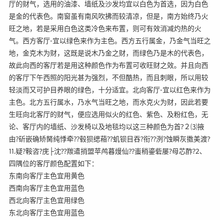
厅的财气，选用的油漆、墙纸及沙发均宜以白色为首选，因为白色
是金的代表色。南窗虽有南风吹拂而较清凉，但是，南方始终乃火
旺之地，若是采用白色这类冷色来布置，则可有效消减灼热的火
气。西方客厅-宜以绿色来作为主色。西方五行属金，乃金气当旺之
地，金克木为财，这既是说木乃金之财，而绿色乃是木的代表色，
故此向西的客厅若是用这种颜色作为布置可收旺财之效。并且向西
的客厅下午西照的阳光甚为强烈，不但酷热，而且刺眼，所以用较
轻淡而又可护目养眼的绿色，十分适宜。北向客厅-宜以红色来作为
主色。北方五行属水，乃水气当旺之地，而水克火为财，因此若要
生旺向北客厅的财气，便应选用似火的红色、紫色、及粉红色，无
论、客厅内的墙纸、沙发椅以及地毯均以这三种颜色为首?２⑶掖
由?斫嵌确矫胬纯悸牵??毂狈缌葙??虮钡目吞?衔??洌?蚀瞬灰擞美渡?
⒒疑?鞍咨?庑├沈??羰遣捎盟苹鸬暮熳仙??蚩稍鎏砦屡?母芯酢?2、
四隅位的客厅颜色配置如下：
东南向客厅主色宜用黄色
西南向客厅主色宜用蓝色
西北向客厅主色宜用绿色
东北向客厅主色宜用蓝色