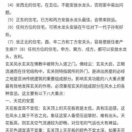
（4）坐西北的住宅，在丑位。不能安放水龙头，否则家中易出问
题。
（5）正东的住宅，巳方和丙方安装水龙头最佳，会带来财运。
（6）任何方位的住宅，可将水龙头安装在午位对下一代子孙有好
处。
（7）坐正北的住宅，酉、辛二方和丁方安关头，容易使居住者产
生疾??（8）任何方位的住宅，申方、巽方、戌方，都可以安放水龙
头，吉利。
玄关风水玄关在佛教中被称为入道之门。佛经云：玄关大启，正眼
流通而在住宅结构中，玄关则特指居所的外门，是进出房屋的必经
之地是亚洲传统建筑的重要组成部分。影响玄关功能的八大重点要
最有效地发挥玄关的作用，必须重视玄关的组成部分在风水上的各
种宜忌。这主要有以下八大重点：
一、天花的安置
天花板宜高不宜低：玄关顶上的天花板若是太低，具有压迫感，这
在风水上属于不吉之兆，象征这家人备受压迫挚肘，难有出头。天
花板高，则玄关空气流通较为舒畅，对住宅的气运也大有裨益。
天花色调宜清不宜重：玄关顶上天花板的颜色不宜太深，如果天花