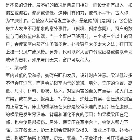
是不良的设计。最不好的情况是两扇门相对，而设计稍有出入，如
偏左或偏右，偏高或偏低。这种门有如刀，使气不平衡，古人称
为"相咬门"。会使家人常常发生争吵，最危险的门是斜门，它会使
房主人发生不可想象的意外事件。（斜墙、斜梁亦同）。窗户的数
量与门的数量应和谐，当一个窗户已够用时，三个或三个以上的窗
户，会使家庭内部产生多嘴多舌。补救窗户太多太大之法，在门顶
上挂一只风车或风铃。另外，也可以将大窗户分成细格或装以单块
玻璃为吉利。如果与门无关，窗户可以稍大。
二、梁与椽
室内过低的梁和椽，妨碍兴旺和发展，设计时应注意。梁过低过多
不但会压迫气，而且会妨碍室内气的流通。另外，梁压的位置、高
低、尺寸、材料、形状、质地，对室内吉凶至关有重要。如大门上
有梁，或在床上、饭桌上、写字台上、炉灶上有梁，会压迫致到室
内正常之气。床上的横梁压在头部是经常头痛的原因；压在腹部上
的横梁是发生胃溃疡、背痛和消化不良的原因；如果横梁压在足
部，也会使足部损伤。另外，横梁压在写字台上，会使人智力下
降；压在餐桌上、炉灶上则会使财运受损失，事业上不顺。补救办
法：将放在横梁下的床、炉灶、餐桌、写字台移开，可在横梁上挂