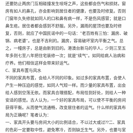
还要防止两房门互相碰撞发生吱呀之声，这些都会伤气和损财。窗
房有如人的鼻孔，亦会影响到居住者的健康，也要及时修复。否则
门窗年久失修就如同人的口和鼻有病一样，不是伤风感冒；就是口
鼻生疮。居住者都会感到不舒服。另外，漏雨的屋顶也要及时修
复，否则，就应了中国民谣中的一句话："老百姓有三怕：漏房、破
锅、病老婆"。也是不吉利的。漏房，容易破坏室内平衡之气。总
之，一幢房子，总是由新到旧的。港澳台新马的华人，少则三至五
年多则七至八年把住宅装修一次；就是"续气"。如同给病人治病和
疗养。他们相信这样会带来好运气。
C、家具布置与风水
不同的家具布置，会给人不同的印象。如过多的家具布置，会使人
产生一种压迫的感觉，如同人气短一样。而少量的家具布置，出会
给人感到空荡无依。而家具合理搭配，布局恰到好处，则给人一种
安适的感觉。古人认为，一个好的家具布局，可以使不平衡的房间
获得平衡。从而使气流通畅，改变居住者的运气。什么样的家具布
局为正确呢？笔者认为：
一、家具开头要与房间大小的比例适合，不以过大或过??二、家具
的色彩一定要取中性，避免寒冷，否则缺乏生气。另外，也要与室